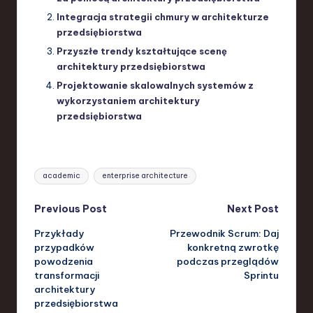
Integracja strategii chmury w architekturze
przedsiębiorstwa
Przyszłe trendy kształtujące scenę
architektury przedsiębiorstwa
Projektowanie skalowalnych systemów z
wykorzystaniem architektury
przedsiębiorstwa
Tags:
academic
enterprise architecture
Post
Previous Post
Next Post
Przykłady
Przewodnik Scrum: Daj
navigation
przypadków
konkretną zwrotkę
powodzenia
podczas przeglądów
transformacji
Sprintu
architektury
przedsiębiorstwa