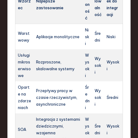
Wzorz
Najlepsze
low
ek do
on
ec
zastosowanie
aln
integr
oś
ość
acji
ć
Ni
Warst
Śre
Aplikacje monolityczne
sk
Niski
wowy
dni
i
Usługi
W
Wy
mikros
Rozproszone,
ys
Wysok
sok
erwiso
skalowalne systemy
ok
i
i
we
i
Opart
Śr
Przepływy pracy w
Wy
e na
e
czasie rzeczywistym,
sok
Średni
zdarze
dn
asynchroniczne
i
niach
i
Integracja z systemami
W
dziedzicznymi,
ys
Śre
Wysok
SOA
wzajemna
ok
dni
i