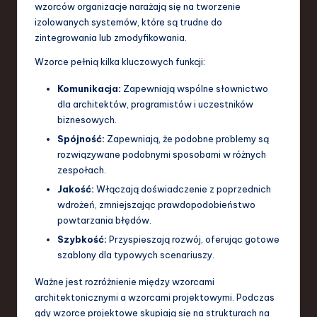
wzorców organizacje narażają się na tworzenie
a
izolowanych systemów, które są trudne do
zintegrowania lub zmodyfikowania.
n
Wzorce pełnią kilka kluczowych funkcji:
d
I
Komunikacja:
Zapewniają wspólne słownictwo
dla architektów, programistów i uczestników
n
biznesowych.
n
Spójność:
Zapewniają, że podobne problemy są
rozwiązywane podobnymi sposobami w różnych
o
zespołach.
v
Jakość:
Włączają doświadczenie z poprzednich
a
wdrożeń, zmniejszając prawdopodobieństwo
powtarzania błędów.
ti
Szybkość:
Przyspieszają rozwój, oferując gotowe
o
szablony dla typowych scenariuszy.
n
Ważne jest rozróżnienie między wzorcami
architektonicznymi a wzorcami projektowymi. Podczas
gdy wzorce projektowe skupiają się na strukturach na