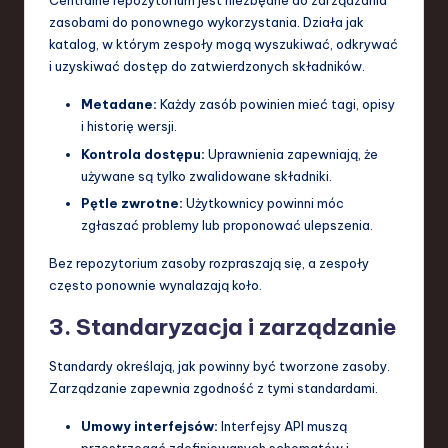
Centralne repozytorium jest niezbędne do zarządzania
zasobami do ponownego wykorzystania. Działa jak
katalog, w którym zespoły mogą wyszukiwać, odkrywać
i uzyskiwać dostęp do zatwierdzonych składników.
Metadane:
Każdy zasób powinien mieć tagi, opisy
i historię wersji.
Kontrola dostępu:
Uprawnienia zapewniają, że
używane są tylko zwalidowane składniki.
Pętle zwrotne:
Użytkownicy powinni móc
zgłaszać problemy lub proponować ulepszenia.
Bez repozytorium zasoby rozpraszają się, a zespoły
często ponownie wynalazają koło.
3. Standaryzacja i zarządzanie
Standardy określają, jak powinny być tworzone zasoby.
Zarządzanie zapewnia zgodność z tymi standardami.
Umowy interfejsów:
Interfejsy API muszą
przestrzegać zdefiniowanych schematów i