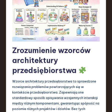
S
o
f
t
w
a
Zrozumienie wzorców
r
architektury
e
przedsiębiorstwa
,
T
Wzorce architektury przedsiębiorstwa to sprawdzone
e
rozwiązania problemów powtarzających się w
kontekście przedsiębiorstwa. Zapewniają one
c
standardowy sposób opisywania wzajemnych interakcji
h
między różnymi komponentami, gwarantując spójność na
poziomie różnych projektów i działów. Bez tych
,