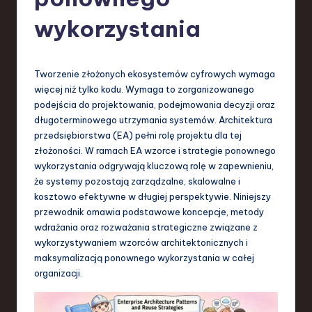
-
L
wykorzystania
a
t
Tworzenie złożonych ekosystemów cyfrowych wymaga
e
więcej niż tylko kodu. Wymaga to zorganizowanego
podejścia do projektowania, podejmowania decyzji oraz
s
długoterminowego utrzymania systemów. Architektura
t
przedsiębiorstwa (EA) pełni rolę projektu dla tej
złożoności. W ramach EA wzorce i strategie ponownego
T
wykorzystania odgrywają kluczową rolę w zapewnieniu,
r
że systemy pozostają zarządzalne, skalowalne i
kosztowo efektywne w długiej perspektywie. Niniejszy
e
przewodnik omawia podstawowe koncepcje, metody
n
wdrażania oraz rozważania strategiczne związane z
wykorzystywaniem wzorców architektonicznych i
d
maksymalizacją ponownego wykorzystania w całej
s
organizacji.
in