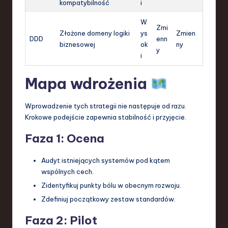
kompatybilność
i
W
Zmi
Złożone domeny logiki
ys
Zmien
DDD
enn
biznesowej
ok
ny
y
i
Mapa wdrożenia
Wprowadzenie tych strategii nie następuje od razu.
Krokowe podejście zapewnia stabilność i przyjęcie.
Faza 1: Ocena
Audyt istniejących systemów pod kątem
wspólnych cech.
Zidentyfikuj punkty bólu w obecnym rozwoju.
Zdefiniuj początkowy zestaw standardów.
Faza 2: Pilot