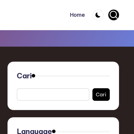
Home
Cari
Cari
Language