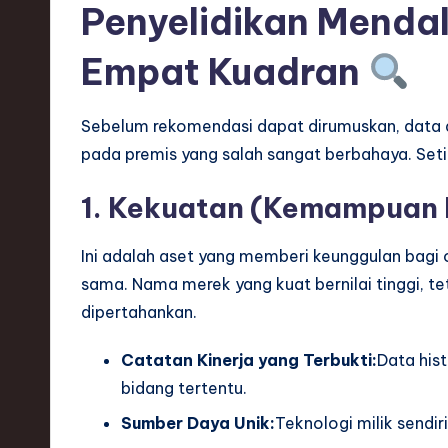
Penyelidikan Menda
h
,
Empat Kuadran
a
Sebelum rekomendasi dapat dirumuskan, data 
n
pada premis yang salah sangat berbahaya. Se
d
1. Kekuatan (Kemampuan I
I
Ini adalah aset yang memberi keunggulan bagi
n
sama. Nama merek yang kuat bernilai tinggi, te
n
dipertahankan.
o
Catatan Kinerja yang Terbukti:
Data hist
bidang tertentu.
v
Sumber Daya Unik:
Teknologi milik sendir
a