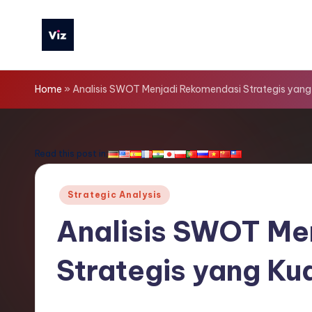
Skip
to
V
content
iz
Home
»
Analisis SWOT Menjadi Rekomendasi Strategis yang
T
o
Read this post in:
o
Posted
Strategic Analysis
ls
in
Analisis SWOT Me
I
Strategis yang Ku
n
d