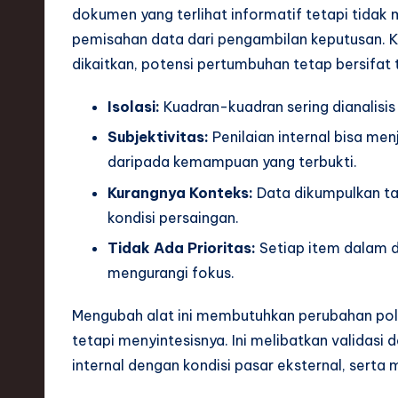
S
dokumen yang terlihat informatif tetapi tidak m
o
pemisahan data dari pengambilan keputusan. K
dikaitkan, potensi pertumbuhan tetap bersifat t
ft
Isolasi:
Kuadran-kuadran sering dianalisis 
w
Subjektivitas:
Penilaian internal bisa men
a
daripada kemampuan yang terbukti.
r
Kurangnya Konteks:
Data dikumpulkan ta
kondisi persaingan.
e
Tidak Ada Prioritas:
Setiap item dalam d
,
mengurangi fokus.
T
Mengubah alat ini membutuhkan perubahan pola
e
tetapi menyintesisnya. Ini melibatkan valida
internal dengan kondisi pasar eksternal, serta
c