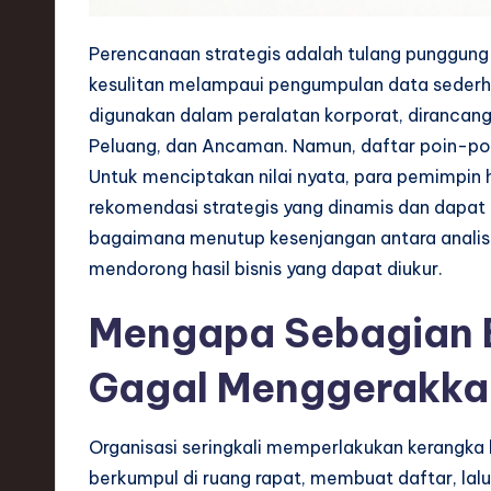
s
Perencanaan strategis adalah tulang punggung
t
kesulitan melampaui pengumpulan data sederh
digunakan dalam peralatan korporat, dirancang
T
Peluang, dan Ancaman. Namun, daftar poin-poin
r
Untuk menciptakan nilai nyata, para pemimpin h
rekomendasi strategis yang dinamis dan dapat 
e
bagaimana menutup kesenjangan antara analis
n
mendorong hasil bisnis yang dapat diukur.
d
Mengapa Sebagian B
s
Gagal Menggerakka
i
n
Organisasi seringkali memperlakukan kerangka 
berkumpul di ruang rapat, membuat daftar, la