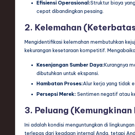
Efisiensi Operasional:
Struktur biaya yan
ti
cepat dibandingkan pesaing.
o
2. Kelemahan (Keterbatas
n
Mengidentifikasi kelemahan membutuhkan kejuj
kekurangan kesetaraan kompetitif. Mengabaika
Kesenjangan Sumber Daya:
Kurangnya mo
dibutuhkan untuk ekspansi.
Hambatan Proses:
Alur kerja yang tidak
Persepsi Merek:
Sentimen negatif atau k
3. Peluang (Kemungkinan 
Ini adalah kondisi menguntungkan di lingkunga
terlepas dari keadaan internal Anda, tetapi