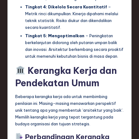
ti
Tingkat 4: Dikelola Secara Kuantitatif
–
o
Metrik rinci dikumpulkan. Kinerja dipahami melalui
teknik statistik. Risiko diukur dan dikendalikan
n
secara kuantitatif.
Tingkat 5: Mengoptimalkan
– Peningkatan
berkelanjutan didorong oleh putaran umpan balik
dan inovasi. Arsitektur berkembang secara proaktif
untuk memenuhi kebutuhan bisnis di masa depan.
Kerangka Kerja dan
Pendekatan Umum
Beberapa kerangka kerja ada untuk membimbing
penilaian ini. Masing-masing menawarkan perspektif
unik tentang apa yang membentuk ‘arsitektur yang baik’.
Memilih kerangka kerja yang tepat tergantung pada
budaya organisasi dan tujuan strategis.
Perbandingan Kerangka