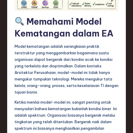
n
d
Memahami Model
s
Kematangan dalam EA
in
S
Model kematangan adalah serangkaian praktik
o
terstruktur yang menggambarkan bagaimana suatu
organisasi dapat bergerak dari kondisi acak ke kondisi
f
yang terkelola dan dioptimalkan. Dalam konteks
t
Arsitektur Perusahaan, model-model ini tidak hanya
mengukur tumpukan teknologi. Mereka mengukur tata
w
kelola, orang-orang, proses, serta keselarasan TI dengan
a
tujuan bisnis.
r
Ketika menilai model-model ini, sangat penting untuk
menyadari bahwa kematangan bukanlah kondisi biner. Ini
e
adalah spektrum. Organisasi biasanya bergerak melalui
,
tingkatan yang telah ditentukan. Bergerak naik dalam
spektrum ini biasanya menghasilkan pengambilan
T