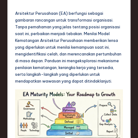
e
si
Arsitektur Perusahaan (EA) berfungsi sebagai
a
gambaran rancangan untuk transformasi organisasi.
Tanpa pemahaman yang jelas tentang posisi organisasi
n
saat ini, perbaikan menjadi tebakan. Menilai Model
-
Kematangan Arsitektur Perusahaan memberikan lensa
yang diperlukan untuk menilai kemampuan saat ini,
L
mengidentifikasi celah, dan merencanakan pertumbuhan
a
di masa depan. Panduan ini mengeksplorasi mekanisme
penilaian kematangan, kerangka kerja yang tersedia,
t
serta langkah-langkah yang diperlukan untuk
e
mendapatkan wawasan yang dapat ditindaklanjuti.
s
t
T
r
e