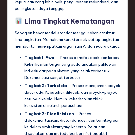
keputusan yang lebih baik, pengurangan redundansi, dan
e
peningkatan daya tanggap.
c
Lima Tingkat Kematangan
h
Sebagian besar model standar menggunakan struktur
,
lima tingkatan. Memahami karakteristik setiap tingkatan
membantu menempatkan organisasi Anda secara akurat.
a
n
Tingkat 1: Awal
– Proses bersifat acak dan kacau.
Keberhasilan tergantung pada tindakan pahlawan
d
individu daripada sistem yang telah terbentuk.
I
Dokumentasi sangat terbatas.
Tingkat 2: Terkelola
– Proses manajemen proyek
n
dasar ada. Kebutuhan dilacak, dan proyek-proyek
n
serupa dikelola. Namun, keberhasilan tidak
konsisten di seluruh perusahaan.
o
Tingkat 3: Didefinisikan
– Proses
v
didokumentasikan, distandarisasi, dan terintegrasi
a
ke dalam arsitektur yang koheren. Pelatihan
disediakan, dan metodologi bersifat proaktif.