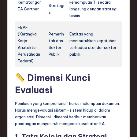
Kematangan
kemampuan TI secara
Strategi
EA Gartner
langsung dengan strategi
s
bisnis.
FEAF
(Kerangka
Pemerin
Entitas yang
Kerja
tah dan
membutuhkan kepatuhan
Arsitektur
Sektor
terhadap standar sektor
Perusahaan
Publik
publik.
Federal)
Dimensi Kunci
Evaluasi
Penilaian yang komprehensif harus melampaui dokumen.
Harus mengevaluasi sistem-sistem hidup di dalam
organisasi. Dimensi-dimensi berikut memberikan
pandangan menyeluruh mengenai kesehatan EA.
1. Tata Kelola dan Strategi