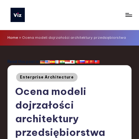
Skip
to
V
content
iz
Home
»
Ocena modeli dojrzałości architektury przedsiębiorstwa
T
o
Read this post in:
o
Posted
ls
Enterprise Architecture
in
P
Ocena modeli
o
dojrzałości
li
architektury
s
h
przedsiębiorstwa