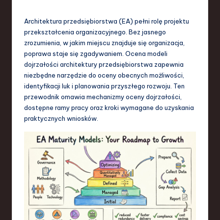
-
L
Architektura przedsiębiorstwa (EA) pełni rolę projektu
a
przekształcenia organizacyjnego. Bez jasnego
zrozumienia, w jakim miejscu znajduje się organizacja,
t
poprawa staje się zgadywaniem. Ocena modeli
e
dojrzałości architektury przedsiębiorstwa zapewnia
niezbędne narzędzie do oceny obecnych możliwości,
s
identyfikacji luk i planowania przyszłego rozwoju. Ten
t
przewodnik omawia mechanizmy oceny dojrzałości,
dostępne ramy pracy oraz kroki wymagane do uzyskania
T
praktycznych wniosków.
r
e
n
d
s
in