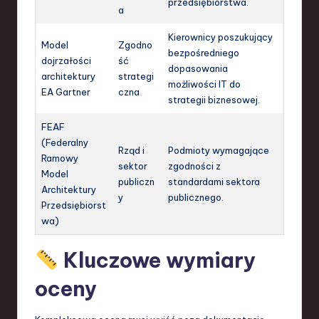
przedsiębiorstwa.
a
Kierownicy poszukujący
Model
Zgodno
bezpośredniego
dojrzałości
ść
dopasowania
architektury
strategi
możliwości IT do
EA Gartner
czna
strategii biznesowej.
FEAF
(Federalny
Rząd i
Podmioty wymagające
Ramowy
sektor
zgodności z
Model
publiczn
standardami sektora
Architektury
y
publicznego.
Przedsiębiorst
wa)
Kluczowe wymiary
oceny