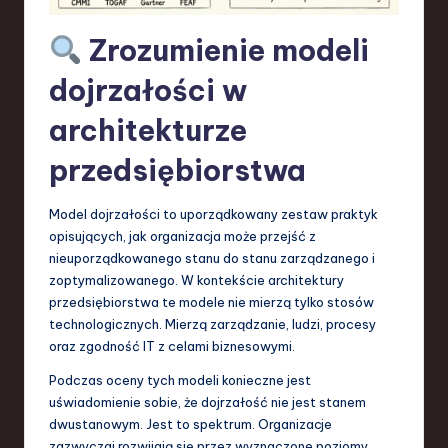
S
Zrozumienie modeli
o
f
dojrzałości w
t
architekturze
w
przedsiębiorstwa
a
r
Model dojrzałości to uporządkowany zestaw praktyk
opisujących, jak organizacja może przejść z
e
nieuporządkowanego stanu do stanu zarządzanego i
,
zoptymalizowanego. W kontekście architektury
przedsiębiorstwa te modele nie mierzą tylko stosów
T
technologicznych. Mierzą zarządzanie, ludzi, procesy
e
oraz zgodność IT z celami biznesowymi.
c
Podczas oceny tych modeli konieczne jest
uświadomienie sobie, że dojrzałość nie jest stanem
h
dwustanowym. Jest to spektrum. Organizacje
,
zazwyczaj rozwijają się przez wyznaczone poziomy.