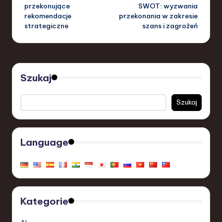
navigation
przekonujące
SWOT: wyzwania
rekomendacje
przekonania w zakresie
strategiczne
szans i zagrożeń
Szukaj
Szukaj
Language
Kategorie