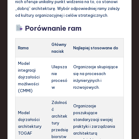
nich oferuje unikalny punkt widzenia na to, co stanowi
„dobrą” architekturę. Wybór odpowiedniej ramy zależy
od kultury organizacyjnej i celów strategicznych.
Porównanie ram
Główny
Rama
Najlepiej stosowane do
nacisk
Model
Ulepsza
Organizacje skupiające
integracji
nie
się na procesach
dojrzałości
procesó
inżynieryjnych i
możliwości
w
rozwojowych.
(CMMI)
Zdolnoś
Organizacje
ć
Model
poszukujące
architek
dojrzałości
standaryzacji swojej
tury
architektury
praktyki i zarządzania
przedsię
TOGAF
architekturą
biorstw