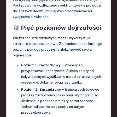
Postępowanie wzdłuż tego spektrum zwykle prowadzi
a
do lepszych decyzji, zmniejszenia nadmiarowości i
n
zwiększenia zwinności.
d
Pięć poziomów dojrzałości
I
Większość standardowych modeli wykorzystuje
n
strukturę pięciopoziomową. Zrozumienie cech każdego
n
poziomu pomaga precyzyjnie zlokalizować swoją
organizację.
o
Poziom 1: Początkowy
– Procesy są
v
przypadkowe i chaotyczne. Sukces zależy od
a
indywidualnych wysiłków, a nie od ustanowionych
systemów. Dokumentacja jest rzadka.
ti
Poziom 2: Zarządzany
– Istnieją podstawowe
o
procesy zarządzania projektami. Wymagania są
śledzone, a podobne projekty są zarządzane.
n
Jednak sukces nie jest spójny na całym
przedsiębiorstwie.