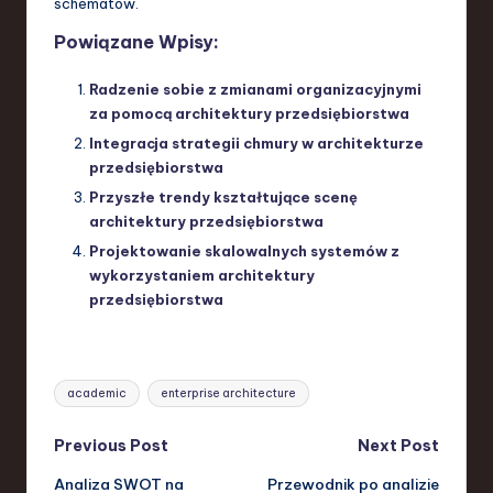
schematów.
Powiązane Wpisy:
Radzenie sobie z zmianami organizacyjnymi
za pomocą architektury przedsiębiorstwa
Integracja strategii chmury w architekturze
przedsiębiorstwa
Przyszłe trendy kształtujące scenę
architektury przedsiębiorstwa
Projektowanie skalowalnych systemów z
wykorzystaniem architektury
przedsiębiorstwa
Tags:
academic
enterprise architecture
Post
Previous Post
Next Post
Analiza SWOT na
Przewodnik po analizie