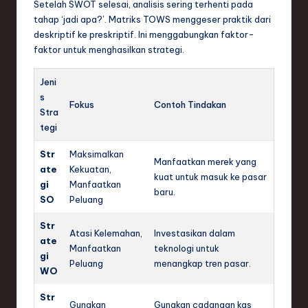
Setelah SWOT selesai, analisis sering terhenti pada
tahap ‘jadi apa?’. Matriks TOWS menggeser praktik dari
deskriptif ke preskriptif. Ini menggabungkan faktor-
faktor untuk menghasilkan strategi.
Jeni
s
Fokus
Contoh Tindakan
Stra
tegi
Str
Maksimalkan
Manfaatkan merek yang
ate
Kekuatan,
kuat untuk masuk ke pasar
gi
Manfaatkan
baru.
SO
Peluang
Str
Atasi Kelemahan,
Investasikan dalam
ate
Manfaatkan
teknologi untuk
gi
Peluang
menangkap tren pasar.
WO
Str
Gunakan
Gunakan cadangan kas