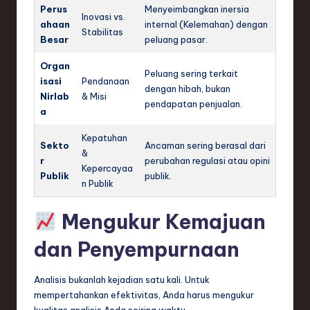
Perus
Menyeimbangkan inersia
Inovasi vs.
ahaan
internal (Kelemahan) dengan
Stabilitas
Besar
peluang pasar.
Organ
Peluang sering terkait
isasi
Pendanaan
dengan hibah, bukan
Nirlab
& Misi
pendapatan penjualan.
a
Kepatuhan
Sekto
Ancaman sering berasal dari
&
r
perubahan regulasi atau opini
Kepercayaa
Publik
publik.
n Publik
Mengukur Kemajuan
dan Penyempurnaan
Analisis bukanlah kejadian satu kali. Untuk
mempertahankan efektivitas, Anda harus mengukur
kualitas analisis Anda seiring waktu.