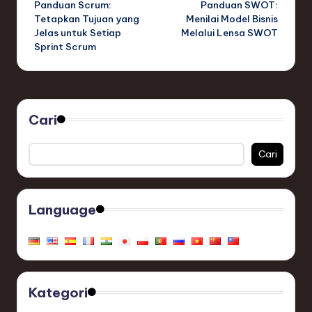
Panduan Scrum:
Panduan SWOT:
navigation
Tetapkan Tujuan yang
Menilai Model Bisnis
Jelas untuk Setiap
Melalui Lensa SWOT
Sprint Scrum
Cari
Cari
Language
Kategori