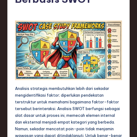
e
si
a
n
-
L
a
t
e
Analisis strategis membutuhkan lebih dari sekadar
s
mengidentifikasi faktor; diperlukan pendekatan
t
terstruktur untuk memahami bagaimana faktor-faktor
tersebut berinteraksi. Analisis SWOT berfungsi sebagai
T
alat dasar untuk proses ini, memecah elemen internal
r
dan eksternal menjadi empat kategori yang berbeda.
Namun, sekadar mencatat poin-poin tidak menjamin
e
wawasan yang dapat ditindaklanjuti. Untuk benar-benar