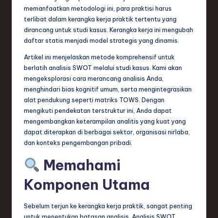
n
memanfaatkan metodologi ini, para praktisi harus
terlibat dalam kerangka kerja praktik tertentu yang
d
dirancang untuk studi kasus. Kerangka kerja ini mengubah
s
daftar statis menjadi model strategis yang dinamis.
in
Artikel ini menjelaskan metode komprehensif untuk
berlatih analisis SWOT melalui studi kasus. Kami akan
S
mengeksplorasi cara merancang analisis Anda,
o
menghindari bias kognitif umum, serta mengintegrasikan
alat pendukung seperti matriks TOWS. Dengan
f
mengikuti pendekatan terstruktur ini, Anda dapat
t
mengembangkan keterampilan analitis yang kuat yang
dapat diterapkan di berbagai sektor, organisasi nirlaba,
w
dan konteks pengembangan pribadi.
a
Memahami
r
Komponen Utama
e
,
Sebelum terjun ke kerangka kerja praktik, sangat penting
T
untuk menentukan batasan analisis. Analisis SWOT