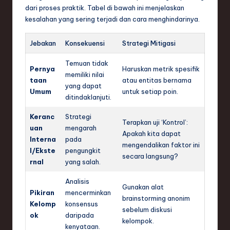
dari proses praktik. Tabel di bawah ini menjelaskan
kesalahan yang sering terjadi dan cara menghindarinya.
Jebakan
Konsekuensi
Strategi Mitigasi
Temuan tidak
Pernya
Haruskan metrik spesifik
memiliki nilai
taan
atau entitas bernama
yang dapat
Umum
untuk setiap poin.
ditindaklanjuti.
Keranc
Strategi
Terapkan uji ‘Kontrol’:
uan
mengarah
Apakah kita dapat
Interna
pada
mengendalikan faktor ini
l/Ekste
pengungkit
secara langsung?
rnal
yang salah.
Analisis
Gunakan alat
Pikiran
mencerminkan
brainstorming anonim
Kelomp
konsensus
sebelum diskusi
ok
daripada
kelompok.
kenyataan.