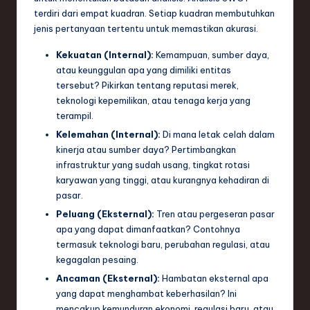
terdiri dari empat kuadran. Setiap kuadran membutuhkan
e
jenis pertanyaan tertentu untuk memastikan akurasi.
c
Kekuatan (Internal):
Kemampuan, sumber daya,
h
atau keunggulan apa yang dimiliki entitas
,
tersebut? Pikirkan tentang reputasi merek,
teknologi kepemilikan, atau tenaga kerja yang
a
terampil.
n
Kelemahan (Internal):
Di mana letak celah dalam
kinerja atau sumber daya? Pertimbangkan
d
infrastruktur yang sudah usang, tingkat rotasi
I
karyawan yang tinggi, atau kurangnya kehadiran di
pasar.
n
Peluang (Eksternal):
Tren atau pergeseran pasar
n
apa yang dapat dimanfaatkan? Contohnya
o
termasuk teknologi baru, perubahan regulasi, atau
kegagalan pesaing.
v
Ancaman (Eksternal):
Hambatan eksternal apa
a
yang dapat menghambat keberhasilan? Ini
mencakup kemunduran ekonomi, regulasi baru, atau