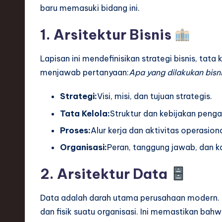
h
baru memasuki bidang ini.
,
1. Arsitektur Bisnis
a
Lapisan ini mendefinisikan strategi bisnis, tata 
n
menjawab pertanyaan:
Apa yang dilakukan bisn
d
Strategi:
Visi, misi, dan tujuan strategis.
I
Tata Kelola:
Struktur dan kebijakan peng
Proses:
Alur kerja dan aktivitas operasiona
n
Organisasi:
Peran, tanggung jawab, dan ka
n
2. Arsitektur Data
o
v
Data adalah darah utama perusahaan modern. L
dan fisik suatu organisasi. Ini memastikan bahw
a