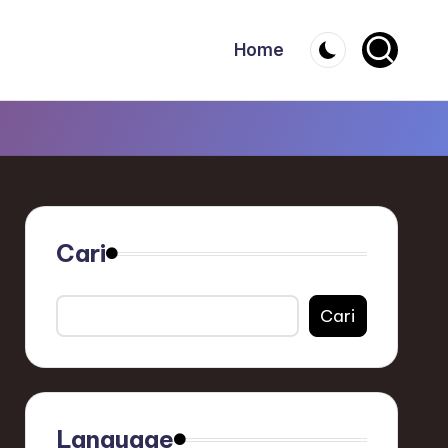
Home
Cari
Cari
Language