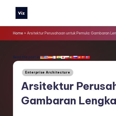
Skip
to
V
content
iz
Home
»
Arsitektur Perusahaan untuk Pemula: Gambaran Le
T
o
Read this post in:
o
Posted
Enterprise Architecture
ls
in
Arsitektur Perusa
I
Gambaran Lengk
n
d