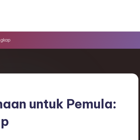
ngkap
haan untuk Pemula:
ap