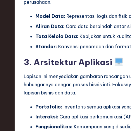
perusahaan.
ti
Model Data:
Representasi logis dan fisik d
o
Aliran Data:
Cara data berpindah antar s
n
Tata Kelola Data:
Kebijakan untuk kuali
Standar:
Konvensi penamaan dan format
3. Arsitektur Aplikasi
Lapisan ini menyediakan gambaran rancangan unt
hubungannya dengan proses bisnis inti. Fokus
lapisan bisnis dan data.
Portofolio:
Inventaris semua aplikasi yan
Interaksi:
Cara aplikasi berkomunikasi (AP
Fungsionalitas:
Kemampuan yang disediaka