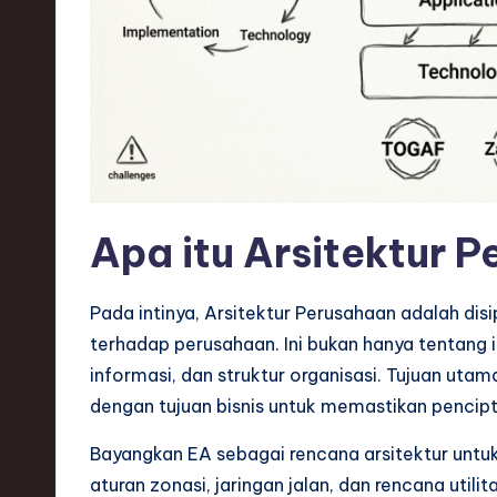
s
t
T
r
e
Apa itu Arsitektur 
n
d
Pada intinya, Arsitektur Perusahaan adalah di
terhadap perusahaan. Ini bukan hanya tentang inf
s
informasi, dan struktur organisasi. Tujuan u
i
dengan tujuan bisnis untuk memastikan pencipta
n
Bayangkan EA sebagai rencana arsitektur untu
aturan zonasi, jaringan jalan, dan rencana utili