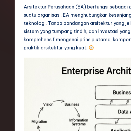
o
Arsitektur Perusahaan (EA) berfungsi sebagai 
suatu organisasi. EA menghubungkan kesenjanga
n
teknologi. Tanpa pandangan arsitektur yang jel
e
sistem yang tumpang tindih, dan investasi yan
komprehensif mengenai prinsip utama, kompon
si
praktik arsitektur yang kuat.
a
n
-
L
a
t
e