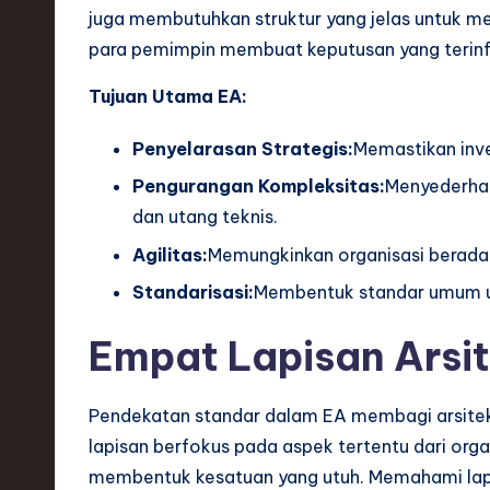
S
juga membutuhkan struktur yang jelas untuk me
o
para pemimpin membuat keputusan yang terinfor
ft
Tujuan Utama EA:
w
Penyelarasan Strategis:
Memastikan inve
a
Pengurangan Kompleksitas:
Menyederhan
dan utang teknis.
r
Agilitas:
Memungkinkan organisasi berada
e
Standarisasi:
Membentuk standar umum unt
,
Empat Lapisan Arsi
T
e
Pendekatan standar dalam EA membagi arsitek
lapisan berfokus pada aspek tertentu dari org
c
membentuk kesatuan yang utuh. Memahami lapis