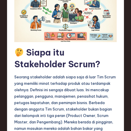
n
d
s
in
S
Siapa itu
o
f
Stakeholder Scrum?
t
Seorang stakeholder adalah siapa saja di luar Tim Scrum
w
yang memiliki minat terhadap produk atau terdampak
a
olehnya. Definisi ini sengaja dibuat luas. Ini mencakup
pelanggan, pengguna, manajemen, penasihat hukum,
r
petugas kepatuhan, dan pemimpin bisnis. Berbeda
e
dengan anggota Tim Scrum, stakeholder bukan bagian
dari kelompok inti tiga peran (Product Owner, Scrum
,
Master, dan Pengembang). Mereka berada di pinggiran,
T
namun masukan mereka adalah bahan bakar yang