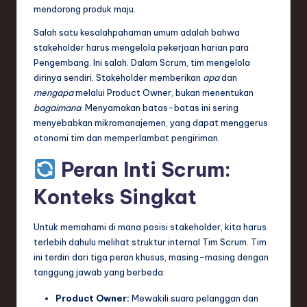
mendorong produk maju.
e
Salah satu kesalahpahaman umum adalah bahwa
c
stakeholder harus mengelola pekerjaan harian para
h
Pengembang. Ini salah. Dalam Scrum, tim mengelola
dirinya sendiri. Stakeholder memberikan
apa
dan
,
mengapa
melalui Product Owner, bukan menentukan
a
bagaimana
. Menyamakan batas-batas ini sering
menyebabkan mikromanajemen, yang dapat menggerus
n
otonomi tim dan memperlambat pengiriman.
d
Peran Inti Scrum:
I
Konteks Singkat
n
n
Untuk memahami di mana posisi stakeholder, kita harus
terlebih dahulu melihat struktur internal Tim Scrum. Tim
o
ini terdiri dari tiga peran khusus, masing-masing dengan
v
tanggung jawab yang berbeda:
a
Product Owner:
Mewakili suara pelanggan dan