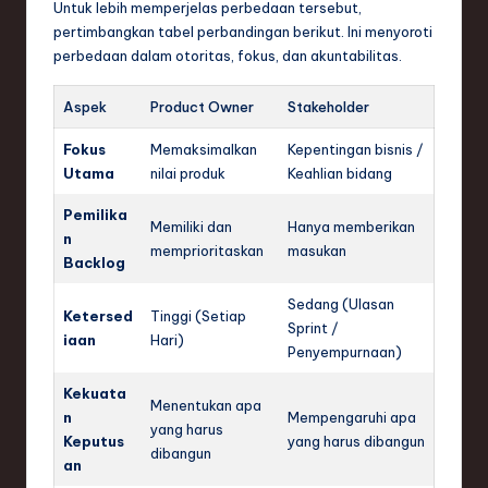
Untuk lebih memperjelas perbedaan tersebut,
pertimbangkan tabel perbandingan berikut. Ini menyoroti
perbedaan dalam otoritas, fokus, dan akuntabilitas.
Aspek
Product Owner
Stakeholder
Fokus
Memaksimalkan
Kepentingan bisnis /
Utama
nilai produk
Keahlian bidang
Pemilika
Memiliki dan
Hanya memberikan
n
memprioritaskan
masukan
Backlog
Sedang (Ulasan
Ketersed
Tinggi (Setiap
Sprint /
iaan
Hari)
Penyempurnaan)
Kekuata
Menentukan apa
n
Mempengaruhi apa
yang harus
Keputus
yang harus dibangun
dibangun
an