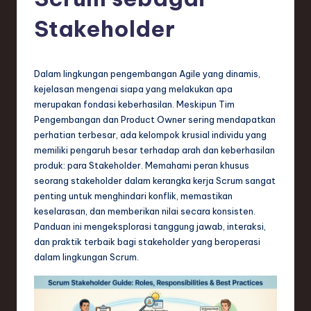
e
si
Stakeholder
a
n
Dalam lingkungan pengembangan Agile yang dinamis,
-
kejelasan mengenai siapa yang melakukan apa
merupakan fondasi keberhasilan. Meskipun Tim
L
Pengembangan dan Product Owner sering mendapatkan
a
perhatian terbesar, ada kelompok krusial individu yang
memiliki pengaruh besar terhadap arah dan keberhasilan
t
produk: para Stakeholder. Memahami peran khusus
e
seorang stakeholder dalam kerangka kerja Scrum sangat
penting untuk menghindari konflik, memastikan
s
keselarasan, dan memberikan nilai secara konsisten.
t
Panduan ini mengeksplorasi tanggung jawab, interaksi,
dan praktik terbaik bagi stakeholder yang beroperasi
T
dalam lingkungan Scrum.
r
e