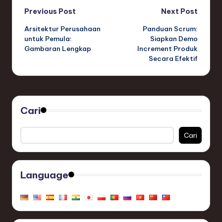
Post
Previous Post
Next Post
Arsitektur Perusahaan
Panduan Scrum:
navigation
untuk Pemula:
Siapkan Demo
Gambaran Lengkap
Increment Produk
Secara Efektif
Cari
Cari
Language