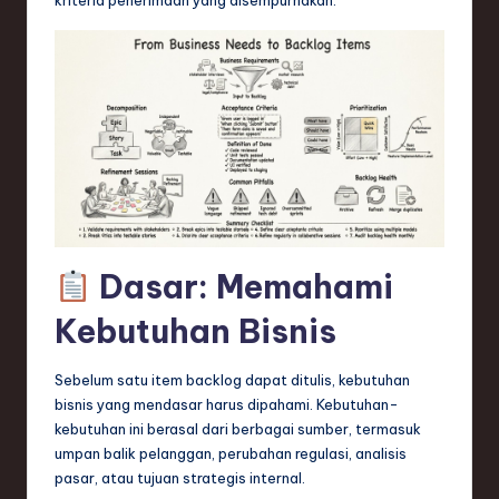
n
d
s
in
S
o
f
t
Dasar: Memahami
w
Kebutuhan Bisnis
a
r
Sebelum satu item backlog dapat ditulis, kebutuhan
bisnis yang mendasar harus dipahami. Kebutuhan-
e
kebutuhan ini berasal dari berbagai sumber, termasuk
,
umpan balik pelanggan, perubahan regulasi, analisis
pasar, atau tujuan strategis internal.
T