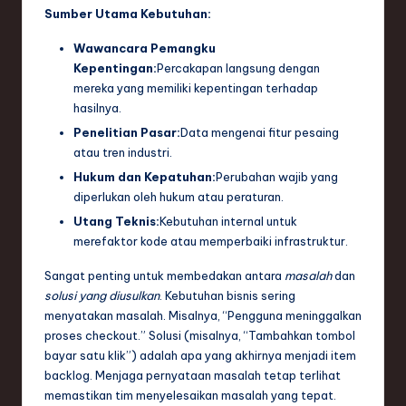
Sumber Utama Kebutuhan:
e
Wawancara Pemangku
c
Kepentingan:
Percakapan langsung dengan
h
mereka yang memiliki kepentingan terhadap
hasilnya.
,
Penelitian Pasar:
Data mengenai fitur pesaing
a
atau tren industri.
n
Hukum dan Kepatuhan:
Perubahan wajib yang
diperlukan oleh hukum atau peraturan.
d
Utang Teknis:
Kebutuhan internal untuk
I
merefaktor kode atau memperbaiki infrastruktur.
n
Sangat penting untuk membedakan antara
masalah
dan
n
solusi yang diusulkan
. Kebutuhan bisnis sering
menyatakan masalah. Misalnya, “Pengguna meninggalkan
o
proses checkout.” Solusi (misalnya, “Tambahkan tombol
v
bayar satu klik”) adalah apa yang akhirnya menjadi item
backlog. Menjaga pernyataan masalah tetap terlihat
a
memastikan tim menyelesaikan masalah yang tepat.