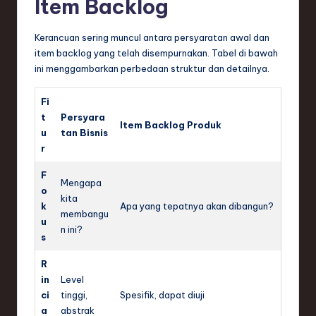
Item Backlog
Kerancuan sering muncul antara persyaratan awal dan
item backlog yang telah disempurnakan. Tabel di bawah
ini menggambarkan perbedaan struktur dan detailnya.
Fi
t
Persyara
Item Backlog Produk
u
tan Bisnis
r
F
Mengapa
o
kita
k
Apa yang tepatnya akan dibangun?
membangu
u
n ini?
s
R
in
Level
ci
tinggi,
Spesifik, dapat diuji
a
abstrak