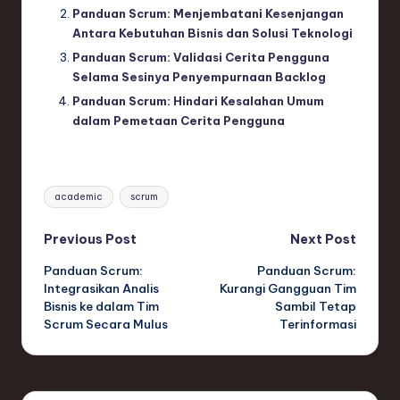
Panduan Scrum: Menjembatani Kesenjangan
Antara Kebutuhan Bisnis dan Solusi Teknologi
Panduan Scrum: Validasi Cerita Pengguna
Selama Sesinya Penyempurnaan Backlog
Panduan Scrum: Hindari Kesalahan Umum
dalam Pemetaan Cerita Pengguna
Tags:
academic
scrum
Post
Previous Post
Next Post
Panduan Scrum:
Panduan Scrum:
navigation
Integrasikan Analis
Kurangi Gangguan Tim
Bisnis ke dalam Tim
Sambil Tetap
Scrum Secara Mulus
Terinformasi