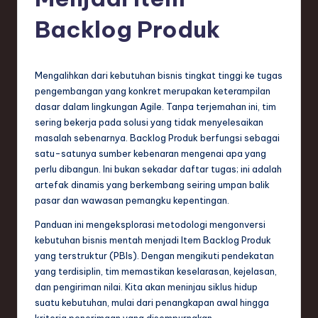
e
si
Backlog Produk
a
n
Mengalihkan dari kebutuhan bisnis tingkat tinggi ke tugas
-
pengembangan yang konkret merupakan keterampilan
dasar dalam lingkungan Agile. Tanpa terjemahan ini, tim
L
sering bekerja pada solusi yang tidak menyelesaikan
a
masalah sebenarnya. Backlog Produk berfungsi sebagai
satu-satunya sumber kebenaran mengenai apa yang
t
perlu dibangun. Ini bukan sekadar daftar tugas; ini adalah
e
artefak dinamis yang berkembang seiring umpan balik
pasar dan wawasan pemangku kepentingan.
s
Panduan ini mengeksplorasi metodologi mengonversi
t
kebutuhan bisnis mentah menjadi Item Backlog Produk
T
yang terstruktur (PBIs). Dengan mengikuti pendekatan
yang terdisiplin, tim memastikan keselarasan, kejelasan,
r
dan pengiriman nilai. Kita akan meninjau siklus hidup
e
suatu kebutuhan, mulai dari penangkapan awal hingga
kriteria penerimaan yang disempurnakan.