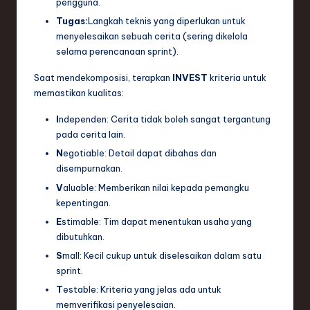
pengguna.
Tugas:
Langkah teknis yang diperlukan untuk
menyelesaikan sebuah cerita (sering dikelola
selama perencanaan sprint).
Saat mendekomposisi, terapkan
INVEST
kriteria untuk
memastikan kualitas:
I
ndependen: Cerita tidak boleh sangat tergantung
pada cerita lain.
N
egotiable: Detail dapat dibahas dan
disempurnakan.
V
aluable: Memberikan nilai kepada pemangku
kepentingan.
E
stimable: Tim dapat menentukan usaha yang
dibutuhkan.
S
mall: Kecil cukup untuk diselesaikan dalam satu
sprint.
T
estable: Kriteria yang jelas ada untuk
memverifikasi penyelesaian.