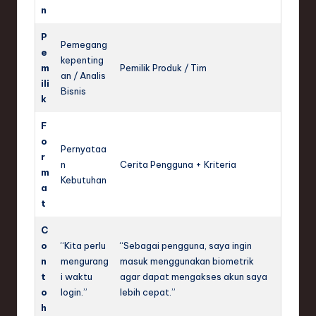
n
P
Pemegang
e
kepenting
m
Pemilik Produk / Tim
an / Analis
ili
Bisnis
k
F
o
Pernyataa
r
n
Cerita Pengguna + Kriteria
m
Kebutuhan
a
t
C
o
“Kita perlu
“Sebagai pengguna, saya ingin
n
mengurang
masuk menggunakan biometrik
t
i waktu
agar dapat mengakses akun saya
o
login.”
lebih cepat.”
h