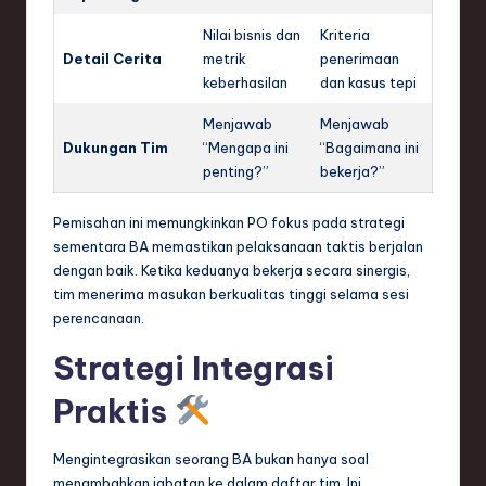
Nilai bisnis dan
Kriteria
Detail Cerita
metrik
penerimaan
keberhasilan
dan kasus tepi
Menjawab
Menjawab
Dukungan Tim
“Mengapa ini
“Bagaimana ini
penting?”
bekerja?”
Pemisahan ini memungkinkan PO fokus pada strategi
sementara BA memastikan pelaksanaan taktis berjalan
dengan baik. Ketika keduanya bekerja secara sinergis,
tim menerima masukan berkualitas tinggi selama sesi
perencanaan.
Strategi Integrasi
Praktis
Mengintegrasikan seorang BA bukan hanya soal
menambahkan jabatan ke dalam daftar tim. Ini