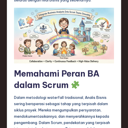
n
d
s
in
S
o
f
t
Memahami Peran BA
w
dalam Scrum
a
r
Dalam metodologi waterfall tradisional, Analis Bisnis
sering beroperasi sebagai tahap yang terpisah dalam
e
siklus proyek. Mereka mengumpulkan persyaratan,
,
mendokumentasikannya, dan menyerahkannya kepada
pengembang. Dalam Scrum, pendekatan yang terpisah
T