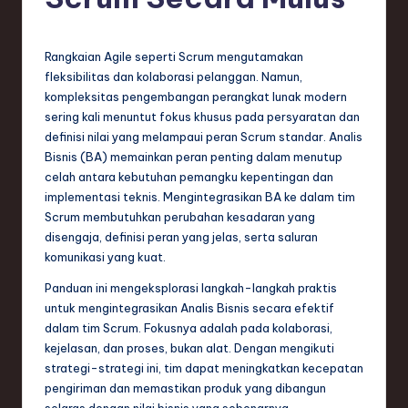
e
si
a
Rangkaian Agile seperti Scrum mengutamakan
fleksibilitas dan kolaborasi pelanggan. Namun,
n
kompleksitas pengembangan perangkat lunak modern
-
sering kali menuntut fokus khusus pada persyaratan dan
definisi nilai yang melampaui peran Scrum standar. Analis
L
Bisnis (BA) memainkan peran penting dalam menutup
a
celah antara kebutuhan pemangku kepentingan dan
implementasi teknis. Mengintegrasikan BA ke dalam tim
t
Scrum membutuhkan perubahan kesadaran yang
e
disengaja, definisi peran yang jelas, serta saluran
komunikasi yang kuat.
s
Panduan ini mengeksplorasi langkah-langkah praktis
t
untuk mengintegrasikan Analis Bisnis secara efektif
T
dalam tim Scrum. Fokusnya adalah pada kolaborasi,
kejelasan, dan proses, bukan alat. Dengan mengikuti
r
strategi-strategi ini, tim dapat meningkatkan kecepatan
e
pengiriman dan memastikan produk yang dibangun
selaras dengan nilai bisnis yang sebenarnya.