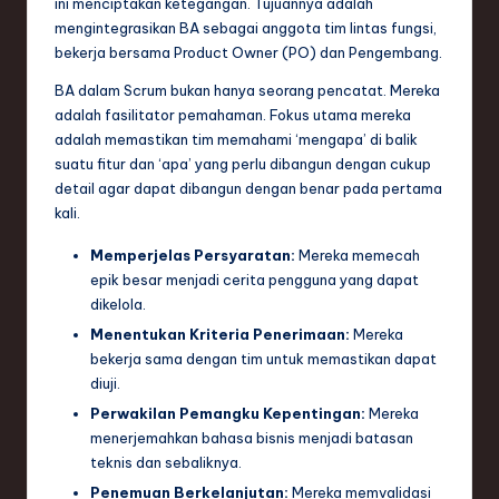
ini menciptakan ketegangan. Tujuannya adalah
e
mengintegrasikan BA sebagai anggota tim lintas fungsi,
bekerja bersama Product Owner (PO) dan Pengembang.
c
BA dalam Scrum bukan hanya seorang pencatat. Mereka
h
adalah fasilitator pemahaman. Fokus utama mereka
,
adalah memastikan tim memahami ‘mengapa’ di balik
suatu fitur dan ‘apa’ yang perlu dibangun dengan cukup
a
detail agar dapat dibangun dengan benar pada pertama
n
kali.
d
Memperjelas Persyaratan:
Mereka memecah
epik besar menjadi cerita pengguna yang dapat
I
dikelola.
n
Menentukan Kriteria Penerimaan:
Mereka
n
bekerja sama dengan tim untuk memastikan dapat
diuji.
o
Perwakilan Pemangku Kepentingan:
Mereka
v
menerjemahkan bahasa bisnis menjadi batasan
teknis dan sebaliknya.
a
Penemuan Berkelanjutan:
Mereka memvalidasi