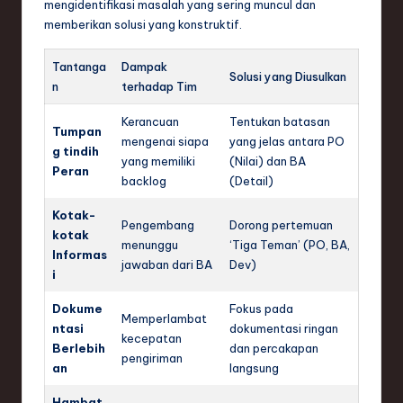
mengidentifikasi masalah yang sering muncul dan
memberikan solusi yang konstruktif.
Tantanga
Dampak
Solusi yang Diusulkan
n
terhadap Tim
Kerancuan
Tentukan batasan
Tumpan
mengenai siapa
yang jelas antara PO
g tindih
yang memiliki
(Nilai) dan BA
Peran
backlog
(Detail)
Kotak-
Pengembang
Dorong pertemuan
kotak
menunggu
‘Tiga Teman’ (PO, BA,
Informas
jawaban dari BA
Dev)
i
Dokume
Fokus pada
Memperlambat
ntasi
dokumentasi ringan
kecepatan
Berlebih
dan percakapan
pengiriman
an
langsung
Hambat