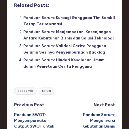
Related Posts:
Panduan Scrum: Kurangi Gangguan Tim Sambil
Tetap Terinformasi
Panduan Scrum: Menjembatani Kesenjangan
Antara Kebutuhan Bisnis dan Solusi Teknologi
Panduan Scrum: Validasi Cerita Pengguna
Selama Sesinya Penyempurnaan Backlog
Panduan Scrum: Hindari Kesalahan Umum
dalam Pemetaan Cerita Pengguna
Tags:
academic
scrum
Post
Previous Post
Next Post
Panduan SWOT:
Panduan Scrum:
navigation
Menyempurnakan
Mengonversi
Output SWOT untuk
Kebutuhan Bisnis