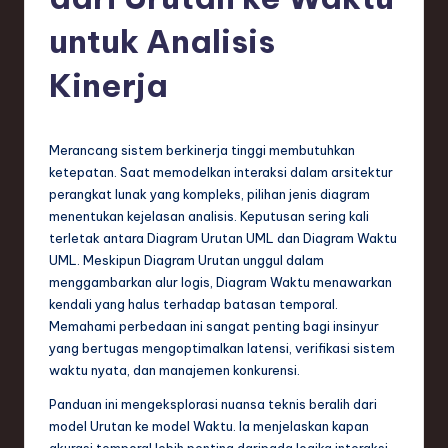
e
si
untuk Analisis
a
Kinerja
n
-
Merancang sistem berkinerja tinggi membutuhkan
L
ketepatan. Saat memodelkan interaksi dalam arsitektur
a
perangkat lunak yang kompleks, pilihan jenis diagram
menentukan kejelasan analisis. Keputusan sering kali
t
terletak antara Diagram Urutan UML dan Diagram Waktu
e
UML. Meskipun Diagram Urutan unggul dalam
menggambarkan alur logis, Diagram Waktu menawarkan
s
kendali yang halus terhadap batasan temporal.
t
Memahami perbedaan ini sangat penting bagi insinyur
yang bertugas mengoptimalkan latensi, verifikasi sistem
T
waktu nyata, dan manajemen konkurensi.
r
Panduan ini mengeksplorasi nuansa teknis beralih dari
e
model Urutan ke model Waktu. Ia menjelaskan kapan
akurasi temporal lebih penting daripada logika interaksi,