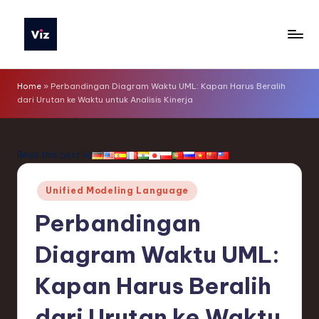
Skip
to
V
content
iz
Home
»
Perbandingan Diagram Waktu UML: Kapan Harus Beralih
dari Urutan ke Waktu untuk Analisis Kinerja
T
o
o
Read this post in:
ls
Posted
Unified Modeling Language
I
in
Perbandingan
n
d
Diagram Waktu UML:
o
Kapan Harus Beralih
n
dari Urutan ke Waktu