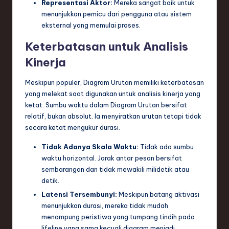
ti
Representasi Aktor:
Mereka sangat baik untuk
menunjukkan pemicu dari pengguna atau sistem
o
eksternal yang memulai proses.
n
Keterbatasan untuk Analisis
Kinerja
Meskipun populer, Diagram Urutan memiliki keterbatasan
yang melekat saat digunakan untuk analisis kinerja yang
ketat. Sumbu waktu dalam Diagram Urutan bersifat
relatif, bukan absolut. Ia menyiratkan urutan tetapi tidak
secara ketat mengukur durasi.
Tidak Adanya Skala Waktu:
Tidak ada sumbu
waktu horizontal. Jarak antar pesan bersifat
sembarangan dan tidak mewakili milidetik atau
detik.
Latensi Tersembunyi:
Meskipun batang aktivasi
menunjukkan durasi, mereka tidak mudah
menampung peristiwa yang tumpang tindih pada
lifeline yang sama kecuali diagram menjadi