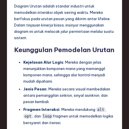
Diagram Urutan adalah standar industri untuk
e
memodelkan interaksi objek seiring waktu. Mereka
c
berfokus pada urutan pesan yang dikirim antar lifeline.
Dalam tinjauan kinerja biasa, insinyur menggunakan
h
diagram ini untuk melacak jalur permintaan melalui suatu
,
sistem.
a
Keunggulan Pemodelan Urutan
n
Kejelasan Alur Logis:
Mereka dengan jelas
d
menunjukkan komponen mana yang memanggil
I
komponen mana, sehingga alur kontrol menjadi
mudah dipahami.
n
Jenis Pesan:
Mereka secara visual membedakan
n
antara pemanggilan sinkron, sinyal asinkron, dan
pesan kembali.
o
Fragmen Interaksi:
Mereka mendukung
,
alt
v
, dan
fragmen untuk memodelkan logika
opt
loop
a
bersyarat dan iterasi.