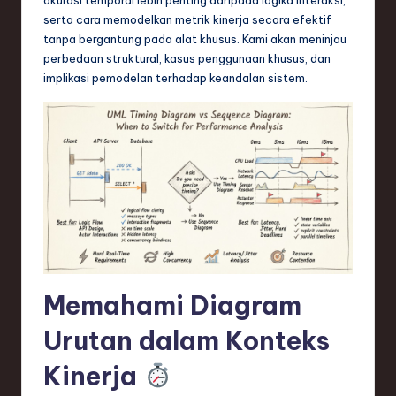
n
serta cara memodelkan metrik kinerja secara efektif
d
tanpa bergantung pada alat khusus. Kami akan meninjau
perbedaan struktural, kasus penggunaan khusus, dan
s
implikasi pemodelan terhadap keandalan sistem.
in
S
o
f
t
w
a
Memahami Diagram
r
e
Urutan dalam Konteks
,
Kinerja
T