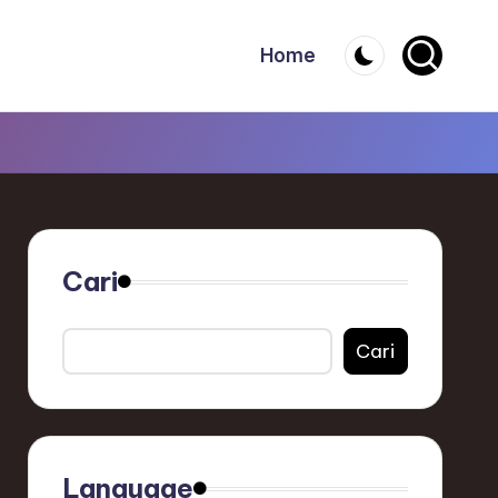
Home
Cari
Cari
Language