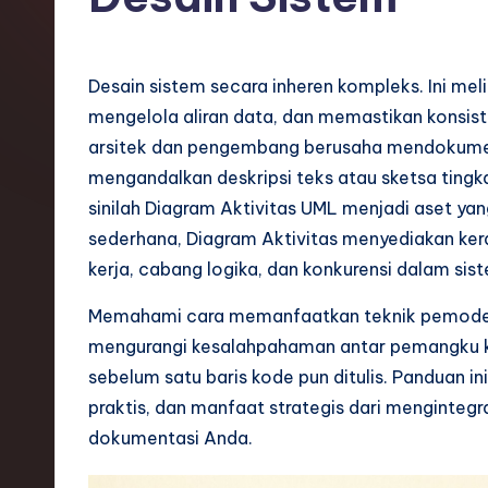
o
n
Desain sistem secara inheren kompleks. Ini m
e
mengelola aliran data, dan memastikan konsistens
arsitek dan pengembang berusaha mendokument
si
mengandalkan deskripsi teks atau sketsa tingka
a
sinilah Diagram Aktivitas UML menjadi aset yang
sederhana, Diagram Aktivitas menyediakan ker
n
kerja, cabang logika, dan konkurensi dalam sis
-
Memahami cara memanfaatkan teknik pemodelan
L
mengurangi kesalahpahaman antar pemangku kep
sebelum satu baris kode pun ditulis. Panduan i
a
praktis, dan manfaat strategis dari mengintegr
t
dokumentasi Anda.
e