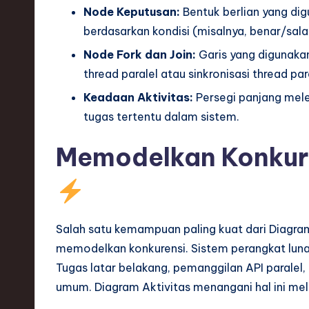
Node Keputusan:
Bentuk berlian yang dig
ti
berdasarkan kondisi (misalnya, benar/sala
o
Node Fork dan Join:
Garis yang digunakan
thread paralel atau sinkronisasi thread par
n
Keadaan Aktivitas:
Persegi panjang mel
tugas tertentu dalam sistem.
Memodelkan Konkure
Salah satu kemampuan paling kuat dari Diagr
memodelkan konkurensi. Sistem perangkat lunak
Tugas latar belakang, pemanggilan API parale
umum. Diagram Aktivitas menangani hal ini mel