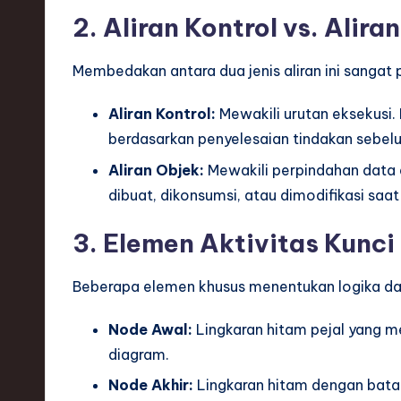
h
2. Aliran Kontrol vs. Alira
,
Membedakan antara dua jenis aliran ini sangat
a
Aliran Kontrol:
Mewakili urutan eksekusi.
n
berdasarkan penyelesaian tindakan sebel
d
Aliran Objek:
Mewakili perpindahan data 
dibuat, dikonsumsi, atau dimodifikasi saa
I
3. Elemen Aktivitas Kunci
n
n
Beberapa elemen khusus menentukan logika dan
o
Node Awal:
Lingkaran hitam pejal yang me
v
diagram.
Node Akhir:
Lingkaran hitam dengan batas
a