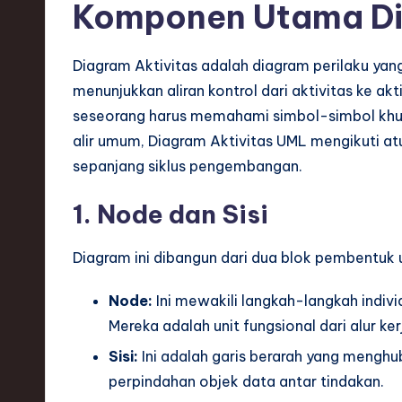
S
Komponen Utama Di
o
Diagram Aktivitas adalah diagram perilaku ya
ft
menunjukkan aliran kontrol dari aktivitas ke ak
w
seseorang harus memahami simbol-simbol khu
alir umum, Diagram Aktivitas UML mengikuti at
a
sepanjang siklus pengembangan.
r
1. Node dan Sisi
e
Diagram ini dibangun dari dua blok pembentuk
,
Node:
Ini mewakili langkah-langkah indivi
T
Mereka adalah unit fungsional dari alur ker
e
Sisi:
Ini adalah garis berarah yang menghu
c
perpindahan objek data antar tindakan.