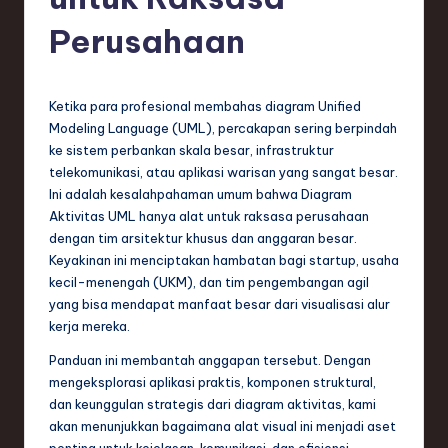
e
si
Perusahaan
a
n
Ketika para profesional membahas diagram Unified
-
Modeling Language (UML), percakapan sering berpindah
ke sistem perbankan skala besar, infrastruktur
L
telekomunikasi, atau aplikasi warisan yang sangat besar.
a
Ini adalah kesalahpahaman umum bahwa Diagram
Aktivitas UML hanya alat untuk raksasa perusahaan
t
dengan tim arsitektur khusus dan anggaran besar.
e
Keyakinan ini menciptakan hambatan bagi startup, usaha
kecil-menengah (UKM), dan tim pengembangan agil
s
yang bisa mendapat manfaat besar dari visualisasi alur
t
kerja mereka.
T
Panduan ini membantah anggapan tersebut. Dengan
mengeksplorasi aplikasi praktis, komponen struktural,
r
dan keunggulan strategis dari diagram aktivitas, kami
e
akan menunjukkan bagaimana alat visual ini menjadi aset
penting untuk kejelasan, komunikasi, dan efisiensi,