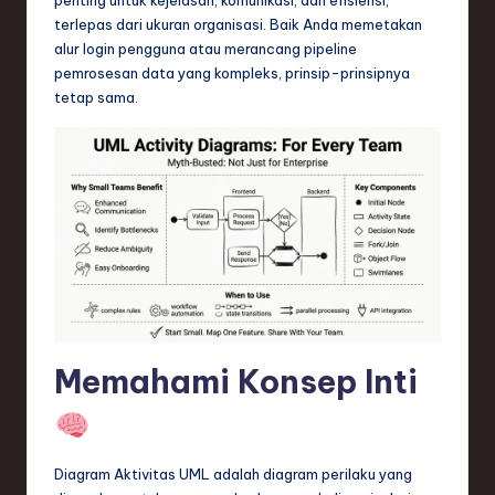
n
terlepas dari ukuran organisasi. Baik Anda memetakan
d
alur login pengguna atau merancang pipeline
pemrosesan data yang kompleks, prinsip-prinsipnya
s
tetap sama.
in
S
o
f
t
w
a
Memahami Konsep Inti
r
e
,
Diagram Aktivitas UML adalah diagram perilaku yang
T