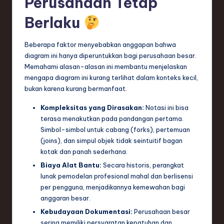
Perusahaan Tetap
ti
Berlaku
o
n
Beberapa faktor menyebabkan anggapan bahwa
diagram ini hanya diperuntukkan bagi perusahaan besar.
Memahami alasan-alasan ini membantu menjelaskan
mengapa diagram ini kurang terlihat dalam konteks kecil,
bukan karena kurang bermanfaat.
Kompleksitas yang Dirasakan:
Notasi ini bisa
terasa menakutkan pada pandangan pertama.
Simbol-simbol untuk cabang (forks), pertemuan
(joins), dan simpul objek tidak seintuitif bagan
kotak dan panah sederhana.
Biaya Alat Bantu:
Secara historis, perangkat
lunak pemodelan profesional mahal dan berlisensi
per pengguna, menjadikannya kemewahan bagi
anggaran besar.
Kebudayaan Dokumentasi:
Perusahaan besar
sering memiliki persyaratan kepatuhan dan