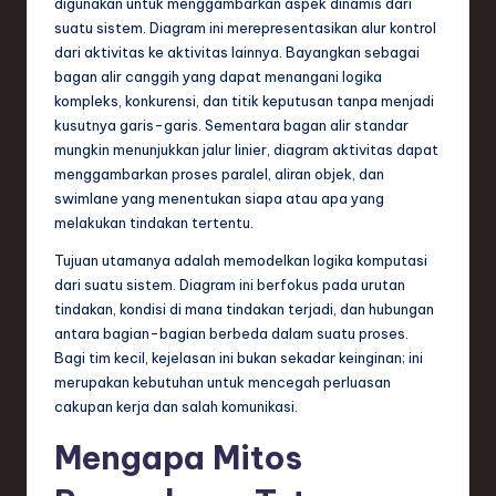
digunakan untuk menggambarkan aspek dinamis dari
e
suatu sistem. Diagram ini merepresentasikan alur kontrol
dari aktivitas ke aktivitas lainnya. Bayangkan sebagai
c
bagan alir canggih yang dapat menangani logika
h
kompleks, konkurensi, dan titik keputusan tanpa menjadi
kusutnya garis-garis. Sementara bagan alir standar
,
mungkin menunjukkan jalur linier, diagram aktivitas dapat
a
menggambarkan proses paralel, aliran objek, dan
swimlane yang menentukan siapa atau apa yang
n
melakukan tindakan tertentu.
d
Tujuan utamanya adalah memodelkan logika komputasi
I
dari suatu sistem. Diagram ini berfokus pada urutan
tindakan, kondisi di mana tindakan terjadi, dan hubungan
n
antara bagian-bagian berbeda dalam suatu proses.
n
Bagi tim kecil, kejelasan ini bukan sekadar keinginan; ini
merupakan kebutuhan untuk mencegah perluasan
o
cakupan kerja dan salah komunikasi.
v
Mengapa Mitos
a