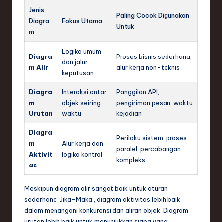
Jenis
Paling Cocok Digunakan
Diagra
Fokus Utama
Untuk
m
Logika umum
Diagra
Proses bisnis sederhana,
dan jalur
m Alir
alur kerja non-teknis
keputusan
Diagra
Interaksi antar
Panggilan API,
m
objek seiring
pengiriman pesan, waktu
Urutan
waktu
kejadian
Diagra
Perilaku sistem, proses
m
Alur kerja dan
paralel, percabangan
Aktivit
logika kontrol
kompleks
as
Meskipun diagram alir sangat baik untuk aturan
sederhana ‘Jika-Maka’, diagram aktivitas lebih baik
dalam menangani konkurensi dan aliran objek. Diagram
urutan lebih baik untuk menunjukkan siapa yang