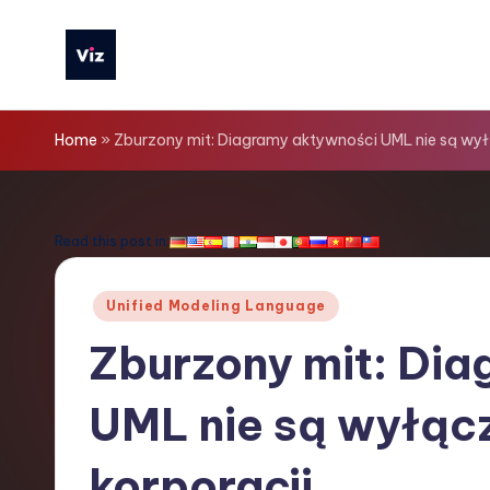
Skip
to
V
content
iz
Home
»
Zburzony mit: Diagramy aktywności UML nie są wyłą
T
o
Read this post in:
o
Posted
Unified Modeling Language
ls
in
Zburzony mit: Di
P
UML nie są wyłącz
o
li
korporacji