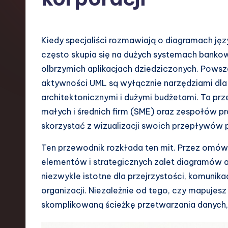
s
h
Kiedy specjaliści rozmawiają o diagramach ję
-
często skupia się na dużych systemach bankowy
olbrzymich aplikacjach dziedziczonych. Pows
L
aktywności UML są wyłącznie narzędziami dla 
a
architektonicznymi i dużymi budżetami. Ta prz
małych i średnich firm (SME) oraz zespołów p
t
skorzystać z wizualizacji swoich przepływów 
e
Ten przewodnik rozkłada ten mit. Przez omówi
s
elementów i strategicznych zalet diagramów a
niezwykle istotne dla przejrzystości, komunika
t
organizacji. Niezależnie od tego, czy mapujes
T
skomplikowaną ścieżkę przetwarzania danych,
r