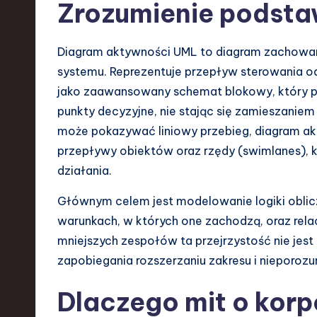
a
Zrozumienie podst
r
Diagram aktywności UML to diagram zachowa
e
systemu. Reprezentuje przepływ sterowania od
,
jako zaawansowany schemat blokowy, który po
punkty decyzyjne, nie stając się zamieszanie
T
może pokazywać liniowy przebieg, diagram a
e
przepływy obiektów oraz rzędy (swimlanes), kt
działania.
c
Głównym celem jest modelowanie logiki oblicze
h
warunkach, w których one zachodzą, oraz rela
,
mniejszych zespołów ta przejrzystość nie jest
zapobiegania rozszerzaniu zakresu i nieporoz
a
Dlaczego mit o kor
n