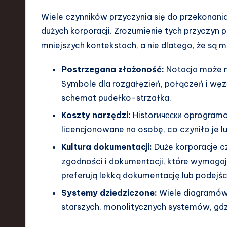
d
Wiele czynników przyczynia się do przekonani
I
dużych korporacji. Zrozumienie tych przyczyn
mniejszych kontekstach, a nie dlatego, że są m
n
Postrzegana złożoność:
Notacja może n
n
Symbole dla rozgałęzień, połączeń i węzł
o
schemat pudełko-strzałka.
v
Koszty narzędzi:
Historически oprogramo
licencjonowane na osobę, co czyniło je 
a
Kultura dokumentacji:
Duże korporacje 
ti
zgodności i dokumentacji, które wymaga
preferują lekką dokumentację lub podejśc
o
Systemy dziedziczone:
Wiele diagramów 
n
starszych, monolitycznych systemów, gdz