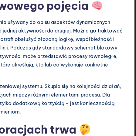
awowego pojęcia
nia używany do opisu aspektów dynamicznych
 jednej aktywności do drugiej. Można go traktować
trafi obsłużyć złożoną logikę, współbieżność i
m linii. Podczas gdy standardowy schemat blokowy
ktywności może przedstawić procesy równoległe,
óre określają, kto lub co wykonuje konkretne
niowej systemu. Skupia się na kolejności działań,
cjach między różnymi elementami procesu. Dla
 tylko dodatkową korzyścią – jest koniecznością
umieniom.
poracjach trwa