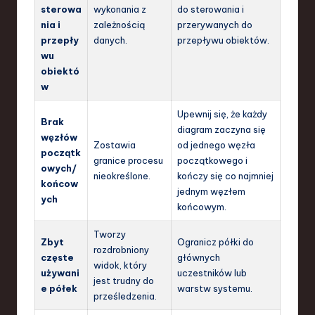
sterowa
wykonania z
do sterowania i
nia i
zależnością
przerywanych do
przepły
danych.
przepływu obiektów.
wu
obiektó
w
Upewnij się, że każdy
Brak
diagram zaczyna się
węzłów
Zostawia
od jednego węzła
początk
granice procesu
początkowego i
owych/
nieokreślone.
kończy się co najmniej
końcow
jednym węzłem
ych
końcowym.
Tworzy
Zbyt
Ogranicz półki do
rozdrobniony
częste
głównych
widok, który
używani
uczestników lub
jest trudny do
e półek
warstw systemu.
prześledzenia.