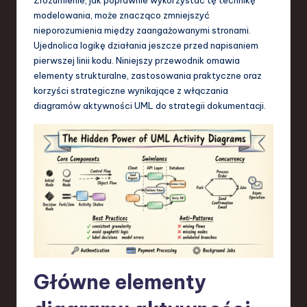
S
modelowania, może znacząco zmniejszyć
o
nieporozumienia między zaangażowanymi stronami.
Ujednolica logikę działania jeszcze przed napisaniem
f
pierwszej linii kodu. Niniejszy przewodnik omawia
t
elementy strukturalne, zastosowania praktyczne oraz
korzyści strategiczne wynikające z włączania
w
diagramów aktywności UML do strategii dokumentacji.
a
r
e
,
T
e
c
Główne elementy
h
,