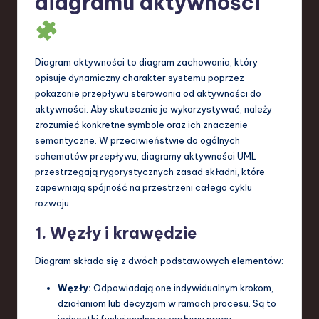
diagramu aktywności
a
n
Diagram aktywności to diagram zachowania, który
d
opisuje dynamiczny charakter systemu poprzez
I
pokazanie przepływu sterowania od aktywności do
aktywności. Aby skutecznie je wykorzystywać, należy
n
zrozumieć konkretne symbole oraz ich znaczenie
n
semantyczne. W przeciwieństwie do ogólnych
schematów przepływu, diagramy aktywności UML
o
przestrzegają rygorystycznych zasad składni, które
v
zapewniają spójność na przestrzeni całego cyklu
rozwoju.
a
ti
1. Węzły i krawędzie
o
Diagram składa się z dwóch podstawowych elementów:
n
Węzły:
Odpowiadają one indywidualnym krokom,
działaniom lub decyzjom w ramach procesu. Są to
jednostki funkcjonalne przepływu pracy.