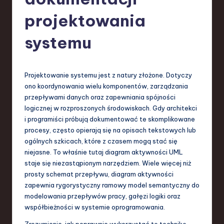
-
L
projektowania
a
systemu
t
e
Projektowanie systemu jest z natury złożone. Dotyczy
s
ono koordynowania wielu komponentów, zarządzania
t
przepływami danych oraz zapewniania spójności
logicznej w rozproszonych środowiskach. Gdy architekci
T
i programiści próbują dokumentować te skomplikowane
r
procesy, często opierają się na opisach tekstowych lub
ogólnych szkicach, które z czasem mogą stać się
e
niejasne. To właśnie tutaj diagram aktywności UML
n
staje się niezastąpionym narzędziem. Wiele więcej niż
prosty schemat przepływu, diagram aktywności
d
zapewnia rygorystyczny ramowy model semantyczny do
s
modelowania przepływów pracy, gałęzi logiki oraz
współbieżności w systemie oprogramowania.
in
Zrozumienie, jak poprawnie wykorzystać tę technikę