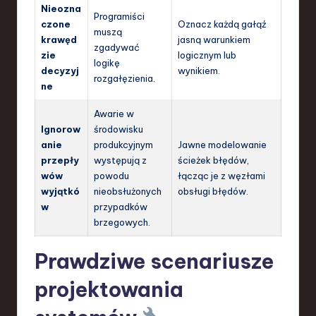
Nieozna
Programiści
czone
Oznacz każdą gałąź
muszą
krawęd
jasną warunkiem
zgadywać
zie
logicznym lub
logikę
decyzyj
wynikiem.
rozgałęzienia.
ne
Awarie w
Ignorow
środowisku
anie
produkcyjnym
Jawne modelowanie
przepły
występują z
ścieżek błędów,
wów
powodu
łącząc je z węzłami
wyjątkó
nieobsłużonych
obsługi błędów.
w
przypadków
brzegowych.
Prawdziwe scenariusze
projektowania