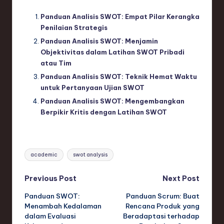
Panduan Analisis SWOT: Empat Pilar Kerangka
Penilaian Strategis
Panduan Analisis SWOT: Menjamin
Objektivitas dalam Latihan SWOT Pribadi
atau Tim
Panduan Analisis SWOT: Teknik Hemat Waktu
untuk Pertanyaan Ujian SWOT
Panduan Analisis SWOT: Mengembangkan
Berpikir Kritis dengan Latihan SWOT
Tags:
academic
swot analysis
Post
Previous Post
Next Post
Panduan SWOT:
Panduan Scrum: Buat
navigation
Menambah Kedalaman
Rencana Produk yang
dalam Evaluasi
Beradaptasi terhadap