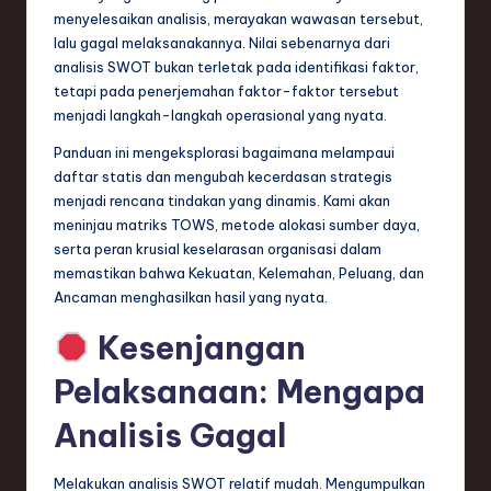
n
menyelesaikan analisis, merayakan wawasan tersebut,
lalu gagal melaksanakannya. Nilai sebenarnya dari
d
analisis SWOT bukan terletak pada identifikasi faktor,
s
tetapi pada penerjemahan faktor-faktor tersebut
menjadi langkah-langkah operasional yang nyata.
in
Panduan ini mengeksplorasi bagaimana melampaui
S
daftar statis dan mengubah kecerdasan strategis
o
menjadi rencana tindakan yang dinamis. Kami akan
meninjau matriks TOWS, metode alokasi sumber daya,
f
serta peran krusial keselarasan organisasi dalam
t
memastikan bahwa Kekuatan, Kelemahan, Peluang, dan
Ancaman menghasilkan hasil yang nyata.
w
a
Kesenjangan
r
Pelaksanaan: Mengapa
e
Analisis Gagal
,
T
Melakukan analisis SWOT relatif mudah. Mengumpulkan