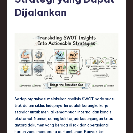
e
si
Dijalankan
a
n
-
L
a
t
e
s
t
Setiap organisasi melakukan analisis SWOT pada suatu
titik dalam siklus hidupnya. Ini adalah kerangka kerja
T
standar untuk menilai kemampuan internal dan kondisi
r
eksternal. Namun, sering kali terjadi kesenjangan kritis
antara dokumen yang berada di rak dan operasional
e
harian yang mendorong pertumbuhan. Banyak tim