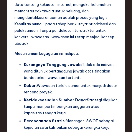
data tentang kekuatan internal, mengakui kelemahan,
e
memantau cakrawala untuk peluang, dan
c
mengidentifikasi ancaman adalah proses yang logis.
Kesulitan muncul pada tahap berikutnya: prioritisasi dan
h
pelaksanaan. Tanpa pendekatan terstruktur untuk
,
konversi, wawasan-wawasan ini tetap menjadi konsep
abstrak.
a
Alasan umum kegagalan ini meliputi:
n
Kurangnya Tanggung Jawab:
Tidak ada individu
d
yang ditunjuk bertanggung jawab atas tindakan
I
berdasarkan wawasan tertentu.
n
Kabur:
Wawasan terlalu samar untuk menjadi dasar
rencana proyek.
n
Ketidaksesuaian Sumber Daya:
Strategi diajukan
o
tanpa mempertimbangkan anggaran atau
kapasitas tenaga kerja.
v
Perencanaan Statis:
Menangani SWOT sebagai
a
kejadian satu kali, bukan sebagai kerangka kerja