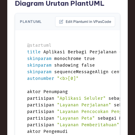
Diagram Urutan PlantUML
PLANTUML
Edit Plantuml in VPasCode
@startuml
title
skinparam
skinparam
skinparam
autonumber
"<b>[0]"
aktor Penumpang

partisipan 
"Aplikasi Seluler"
 sebagai Ap
partisipan 
"Layanan Perjalanan"
 sebagai 
partisipan 
"Layanan Pencocokan Pengemud
partisipan 
"Layanan Peta"
 sebagai Maps <
partisipan 
"Layanan Pemberitahuan"
 sebag
aktor Pengemudi
