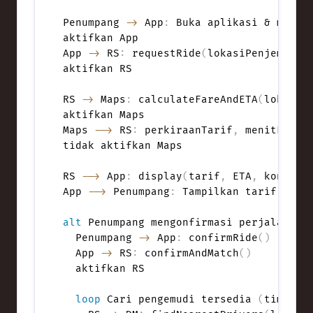
Penumpang 
->
 App
:
 Buka aplikasi & masukk
aktifkan App

App 
->
 RS
:
 requestRide
(
lokasiPenjemputa
aktifkan RS

RS 
->
 Maps
:
 calculateFareAndETA
(
lokasiP
aktifkan Maps

Maps 
-->
 RS
:
 perkiraanTarif
,
 menitETA
,
 r
tidak aktifkan Maps

RS 
-->
 App
:
 display
(
tarif
,
 ETA
,
 konfirm
App 
-->
 Penumpang
:
 Tampilkan tarif & ET
alt
 Penumpang mengonfirmasi perjalanan

  Penumpang 
->
 App
:
 confirmRide
(
)
  App 
->
 RS
:
 confirmAndMatch
(
)
  aktifkan RS

loop
 Cari pengemudi tersedia 
(
timeout