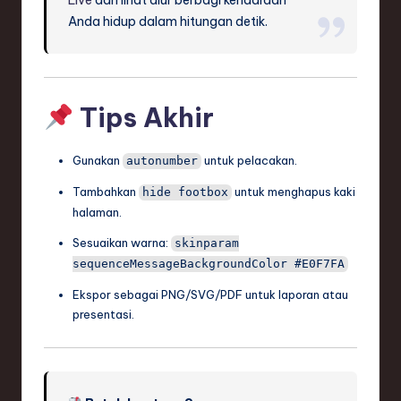
Live
dan lihat alur berbagi kendaraan
Anda hidup dalam hitungan detik.
Tips Akhir
Gunakan
untuk pelacakan.
autonumber
Tambahkan
untuk menghapus kaki
hide footbox
halaman.
Sesuaikan warna:
skinparam
sequenceMessageBackgroundColor #E0F7FA
Ekspor sebagai PNG/SVG/PDF untuk laporan atau
presentasi.