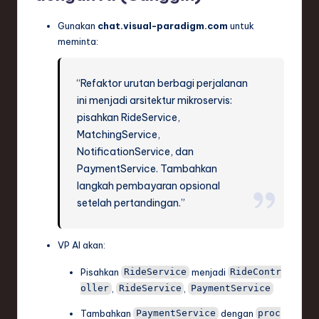
Gunakan
chat.visual-paradigm.com
untuk
meminta:
“Refaktor urutan berbagi perjalanan
ini menjadi arsitektur mikroservis:
pisahkan RideService,
MatchingService,
NotificationService, dan
PaymentService. Tambahkan
langkah pembayaran opsional
setelah pertandingan.”
VP AI akan:
Pisahkan
menjadi
RideService
RideContr
,
,
oller
RideService
PaymentService
Tambahkan
dengan
PaymentService
proc