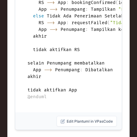
    RS 
-->
 App
:
 bookingConfirmed
(
idPerj
    App 
-->
 Penumpang
:
 Tampilkan 
"Perja
else
 Tidak Ada Penerimaan Setelah Perc
    RS 
-->
 App
:
 requestFailed
(
"Tidak ad
    App 
-->
 Penumpang
:
 Tampilkan kesalah
  akhir

  tidak aktifkan RS

selain Penumpang membatalkan

  App 
-->
 Penumpang
:
 Dibatalkan

akhir

@enduml
Edit Plantuml in VPasCode