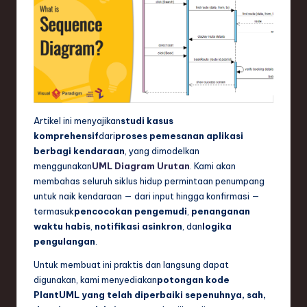
n
d
s
in
S
o
Artikel ini menyajikan
studi kasus
komprehensif
dari
proses pemesanan aplikasi
f
berbagi kendaraan
, yang dimodelkan
t
menggunakan
UML
Diagram Urutan
. Kami akan
membahas seluruh siklus hidup permintaan penumpang
w
untuk naik kendaraan — dari input hingga konfirmasi —
a
termasuk
pencocokan pengemudi
,
penanganan
waktu habis
,
notifikasi asinkron
, dan
logika
r
pengulangan
.
e
Untuk membuat ini praktis dan langsung dapat
,
digunakan, kami menyediakan
potongan kode
PlantUML yang telah diperbaiki sepenuhnya, sah,
T