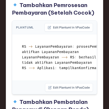
Tambahkan Pemrosesan
Pembayaran (Setelah Cocok)
PLANTUML
Edit Plantuml in VPasCode
RS 
->
 LayananPembayaran
:
 prosesPembayar
aktifkan LayananPembayaran

LayananPembayaran 
-->
 RS
:
 berhasil
,
 idTr
tidak aktifkan LayananPembayaran

RS 
-->
 Aplikasi
:
 tampilkanKonfirmasiPem
Edit Plantuml in VPasCode
Tambahkan Pembatalan