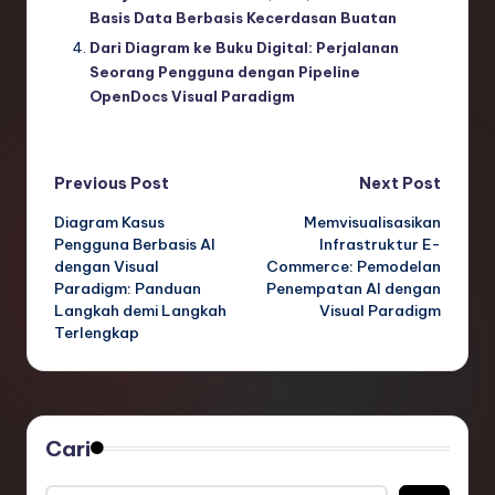
Basis Data Berbasis Kecerdasan Buatan
Dari Diagram ke Buku Digital: Perjalanan
Seorang Pengguna dengan Pipeline
OpenDocs Visual Paradigm
Post
Previous Post
Next Post
Diagram Kasus
Memvisualisasikan
navigation
Pengguna Berbasis AI
Infrastruktur E-
dengan Visual
Commerce: Pemodelan
Paradigm: Panduan
Penempatan AI dengan
Langkah demi Langkah
Visual Paradigm
Terlengkap
Cari