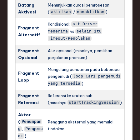
Batang
Menunjukkan durasi pemrosesan
Aktivasi
(
/
)
aktifkan
nonaktifkan
Kondisional:
alt Driver
Fragment
vs
Menerima
selain itu
Alternatif
Timeout/Penolakan
Fragment
Alur opsional (misalnya, pemilihan
Opsional
perjalanan premium)
Mengulang pencarian pada beberapa
Fragment
pengemudi (
loop Cari pengemudi
Loop
)
yang tersedia
Fragment
Referensi ke urutan sub
Referensi
(misalnya
)
startTrackingSession
Aktor
(
Penumpan
Pengguna eksternal yang memulai
,
tindakan
g
Pengemu
)
di