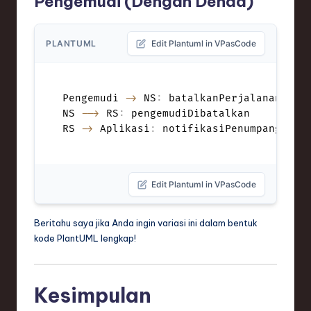
Pengemudi (Dengan Denda)
PLANTUML
Edit Plantuml in VPasCode
Pengemudi 
->
 NS
:
 batalkanPerjalanan
(
ala
NS 
-->
 RS
:
 pengemudiDibatalkan

RS 
->
 Aplikasi
:
 notifikasiPenumpang
(
"Pe
Edit Plantuml in VPasCode
Beritahu saya jika Anda ingin variasi ini dalam bentuk
kode PlantUML lengkap!
Kesimpulan