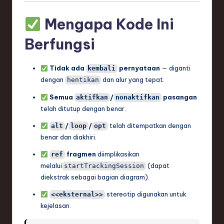
Mengapa Kode Ini
Berfungsi
Tidak ada
pernyataan
— diganti
kembali
dengan
dan alur yang tepat.
hentikan
Semua
/
pasangan
aktifkan
nonaktifkan
telah ditutup dengan benar.
/
/
telah ditempatkan dengan
alt
loop
opt
benar dan diakhiri.
fragmen
diimplikasikan
ref
melalui
(dapat
startTrackingSession
diekstrak sebagai bagian diagram).
stereotip digunakan untuk
<<eksternal>>
kejelasan.