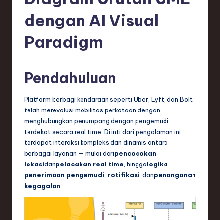
e
si
dengan AI Visual
a
Paradigm
n
-
Pendahuluan
L
a
Platform berbagi kendaraan seperti Uber, Lyft, dan Bolt
telah merevolusi mobilitas perkotaan dengan
t
menghubungkan penumpang dengan pengemudi
e
terdekat secara real time. Di inti dari pengalaman ini
terdapat interaksi kompleks dan dinamis antara
s
berbagai layanan — mulai dari
pencocokan
t
lokasi
dan
pelacakan real time
, hingga
logika
penerimaan pengemudi
,
notifikasi
, dan
penanganan
T
kegagalan
.
r
e