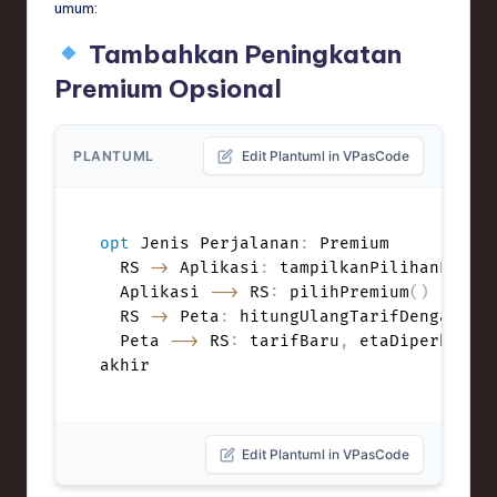
umum:
Tambahkan Peningkatan
Premium Opsional
PLANTUML
Edit Plantuml in VPasCode
opt
 Jenis Perjalanan
:
 Premium

  RS 
->
 Aplikasi
:
 tampilkanPilihanPremi
  Aplikasi 
-->
 RS
:
 pilihPremium
(
)
  RS 
->
 Peta
:
 hitungUlangTarifDenganSur
  Peta 
-->
 RS
:
 tarifBaru
,
 etaDiperbarui

Edit Plantuml in VPasCode