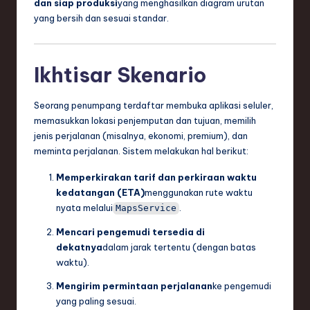
dan siap produksi
yang menghasilkan diagram urutan
e
yang bersih dan sesuai standar.
c
h
Ikhtisar Skenario
,
Seorang penumpang terdaftar membuka aplikasi seluler,
a
memasukkan lokasi penjemputan dan tujuan, memilih
n
jenis perjalanan (misalnya, ekonomi, premium), dan
meminta perjalanan. Sistem melakukan hal berikut:
d
I
Memperkirakan tarif dan perkiraan waktu
kedatangan (ETA)
menggunakan rute waktu
n
nyata melalui
.
MapsService
n
Mencari pengemudi tersedia di
o
dekatnya
dalam jarak tertentu (dengan batas
waktu).
v
Mengirim permintaan perjalanan
ke pengemudi
a
yang paling sesuai.