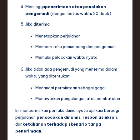
ti
Menunggu
penerimaan atau penolakan
o
pengemudi
(dengan batas waktu 30 detik).
n
Jika diterima:
Menetapkan perjalanan.
Memberi tahu penumpang dan pengemudi.
Memulai pelacakan waktu nyata.
Jika tidak ada pengemudi yang menerima dalam
waktu yang ditentukan:
Menandai permintaan sebagai gagal.
Menawarkan pengulangan atau pembatalan.
Ini mencerminkan perilaku dunia nyata aplikasi berbagi
perjalanan:
pencocokan dinamis
,
respon asinkron
,
dan
ketahanan terhadap skenario tanpa
penerimaan
.