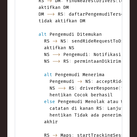
    RS 
->
 DM
:
 findNearestDrivers
(
lokasi
    aktifkan DM

    DM 
-->
 RS
:
 daftarPengemudiTersedia

    tidak aktifkan DM

alt
 Pengemudi Ditemukan

      RS 
->
 NS
:
 sendRideRequestToDriver
      aktifkan NS

      NS 
-->
 Pengemudi
:
 Notifikasi push
      NS 
-->
 RS
:
 permintaanDikirim

alt
 Pengemudi Menerima

        Pengemudi 
->
 NS
:
 acceptRide
(
)
        NS 
-->
 RS
:
 driverResponse
(
terim
        hentikan Cocok berhasil

else
 Pengemudi Menolak atau Waktu 
        catatan di kanan RS
:
 Lanjut ke p
        hentikan Tidak ada penerimaan

      akhir

      RS 
->
 Maps
:
 startTrackingSession
(