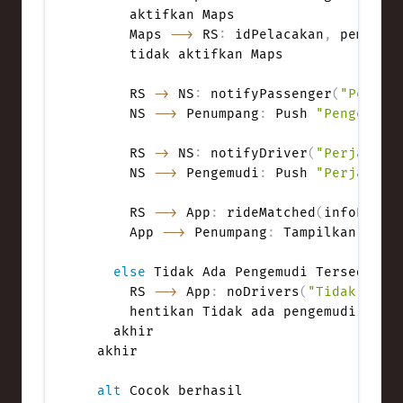
      aktifkan Maps

      Maps 
-->
 RS
:
 idPelacakan
,
 pembarua
      tidak aktifkan Maps

      RS 
->
 NS
:
 notifyPassenger
(
"Pengem
      NS 
-->
 Penumpang
:
 Push 
"Pengemudi
      RS 
->
 NS
:
 notifyDriver
(
"Perjalana
      NS 
-->
 Pengemudi
:
 Push 
"Perjalana
      RS 
-->
 App
:
 rideMatched
(
infoPenge
      App 
-->
 Penumpang
:
 Tampilkan detai
else
 Tidak Ada Pengemudi Tersedia

      RS 
-->
 App
:
 noDrivers
(
"Tidak ada 
      hentikan Tidak ada pengemudi

    akhir

  akhir

alt
 Cocok berhasil
