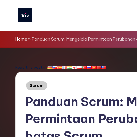
Skip
to
V
content
iz
Home
»
Panduan Scrum: Mengelola Permintaan Perubahan
T
o
Read this post in:
o
Posted
Scrum
ls
in
Panduan Scrum: M
I
Permintaan Perub
n
d
batas Scrum