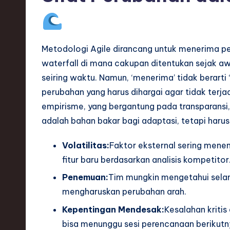
S
o
ft
Metodologi Agile dirancang untuk menerima p
waterfall di mana cakupan ditentukan sejak 
w
seiring waktu. Namun, ‘menerima’ tidak berart
a
perubahan yang harus dihargai agar tidak ter
empirisme, yang bergantung pada transparansi,
r
adalah bahan bakar bagi adaptasi, tetapi harus 
e
Volatilitas:
Faktor eksternal sering mene
,
fitur baru berdasarkan analisis kompetitor
T
Penemuan:
Tim mungkin mengetahui selam
mengharuskan perubahan arah.
e
Kepentingan Mendesak:
Kesalahan kriti
c
bisa menunggu sesi perencanaan berikutn