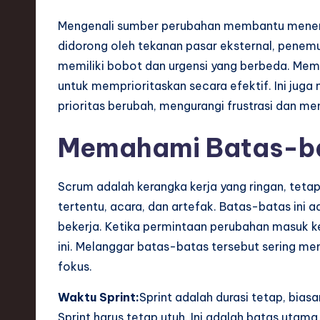
h
Mengenali sumber perubahan membantu menent
,
didorong oleh tekanan pasar eksternal, penemu
memiliki bobot dan urgensi yang berbeda. Me
a
untuk memprioritaskan secara efektif. Ini 
n
prioritas berubah, mengurangi frustrasi dan m
d
Memahami Batas-b
I
Scrum adalah kerangka kerja yang ringan, teta
n
tertentu, acara, dan artefak. Batas-batas ini
n
bekerja. Ketika permintaan perubahan masuk ke
ini. Melanggar batas-batas tersebut sering me
o
fokus.
v
Waktu Sprint:
Sprint adalah durasi tetap, bias
a
Sprint harus tetap utuh. Ini adalah batas uta