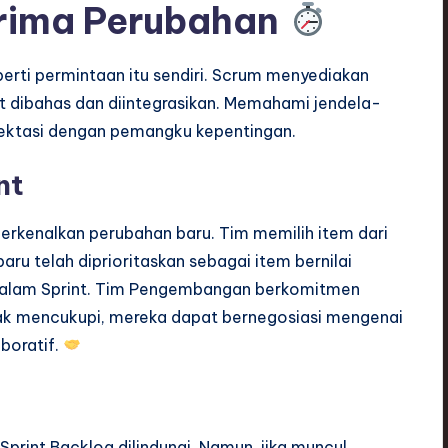
rima Perubahan
rti permintaan itu sendiri. Scrum menyediakan
 dibahas dan diintegrasikan. Memahami jendela-
ektasi dengan pemangku kepentingan.
nt
erkenalkan perubahan baru. Tim memilih item dari
aru telah diprioritaskan sebagai item bernilai
e dalam Sprint. Tim Pengembangan berkomitmen
dak mencukupi, mereka dapat bernegosiasi mengenai
aboratif.
Sprint Backlog dilindungi. Namun, jika muncul