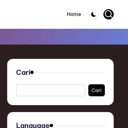
Home
Cari
Cari
Language