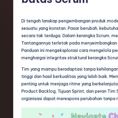
o
n
Di tengah lanskap pengembangan produk moder
e
sesuatu yang konstan. Pasar berubah, kebutuh
secara tak terduga. Dalam kerangka Scrum, men
si
Tantangannya terletak pada menyeimbangkan ke
a
Panduan ini mengeksplorasi cara mengelola pe
menghargai integritas struktural kerangka Scr
n
Tim yang mampu beradaptasi tanpa kehilangan
-
tinggi dan hasil berkualitas yang lebih baik.
L
penting untuk menjaga ritme yang berkelanju
Product Backlog, Tujuan Sprint, dan peran Tim 
a
organisasi dapat merespons perubahan tanpa 
t
e