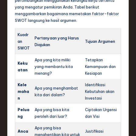
pertimbangkan menggunakan kerangka kerja tertentu
yang mengatur pemikiran Anda. Tabel berikut
menggambarkan bagaimana memetakan faktor-faktor
SWOT langsung ke hasil argumen.
Kuadr
Pertanyaan yang Harus
an
Tujuan Argumen
Diajukan
SWOT
Apa yang kita miliki
Tetapkan
Keku
yang membantu kita
Kemampuan dan
atan
menang?
Kesiapan
Kele
Identifikasi
Apa yang menghambat
maha
Kebutuhan akan
kita dari dalam?
n
Investasi
Pelua
Apa yang bisa kita
Ciptakan Urgensi
ng
peroleh dari luar?
dan Visi
Apa yang bisa
Anca
Justifikasi
menghentikan kita untuk