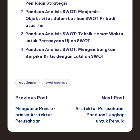
Penilaian Strategis
Panduan Analisis SWOT: Menjamin
Objektivitas dalam Latihan SWOT Pribadi
atau Tim
Panduan Analisis SWOT: Teknik Hemat Waktu
untuk Pertanyaan Ujian SWOT
Panduan Analisis SWOT: Mengembangkan
Berpikir Kritis dengan Latihan SWOT
Tags:
academic
swot analysis
Post
Previous Post
Next Post
Menguasai Prinsip-
Arsitektur Perusahaan:
navigation
prinsip Arsitektur
Panduan Lengkap
Perusahaan
untuk Pemula