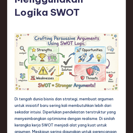
e
si
Logika SWOT
a
n
-
L
a
t
e
s
t
Di tengah dunia bisnis dan strategi, membuat argumen
untuk inisiatif baru sering kali membutuhkan lebih dari
T
sekadar intuisi. Diperlukan pendekatan terstruktur yang
r
menyeimbangkan optimisme dengan realisme. Di sinilah
kerangka kerja SWOT menjadi alat yang kuat untuk
e
argumen. Meskipun sering digunakan untuk perencanaan