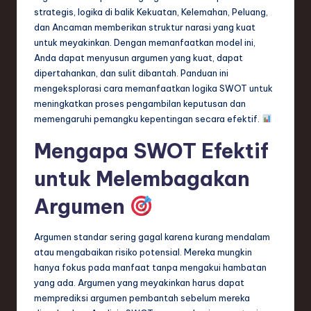
n
strategis, logika di balik Kekuatan, Kelemahan, Peluang,
dan Ancaman memberikan struktur narasi yang kuat
d
untuk meyakinkan. Dengan memanfaatkan model ini,
s
Anda dapat menyusun argumen yang kuat, dapat
dipertahankan, dan sulit dibantah. Panduan ini
in
mengeksplorasi cara memanfaatkan logika SWOT untuk
S
meningkatkan proses pengambilan keputusan dan
memengaruhi pemangku kepentingan secara efektif.
o
Mengapa SWOT Efektif
f
t
untuk Melembagakan
w
Argumen
a
r
Argumen standar sering gagal karena kurang mendalam
atau mengabaikan risiko potensial. Mereka mungkin
e
hanya fokus pada manfaat tanpa mengakui hambatan
,
yang ada. Argumen yang meyakinkan harus dapat
memprediksi argumen pembantah sebelum mereka
T