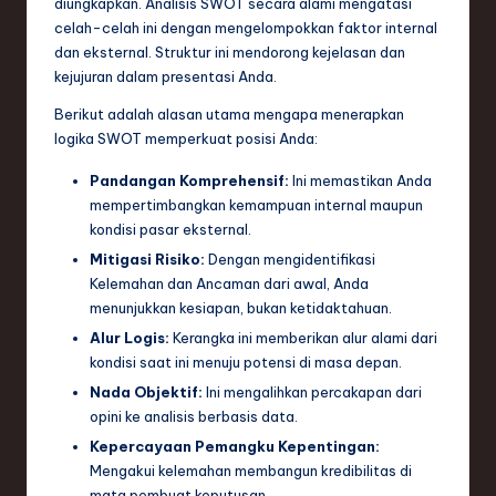
diungkapkan. Analisis SWOT secara alami mengatasi
e
celah-celah ini dengan mengelompokkan faktor internal
dan eksternal. Struktur ini mendorong kejelasan dan
c
kejujuran dalam presentasi Anda.
h
Berikut adalah alasan utama mengapa menerapkan
,
logika SWOT memperkuat posisi Anda:
a
Pandangan Komprehensif:
Ini memastikan Anda
mempertimbangkan kemampuan internal maupun
n
kondisi pasar eksternal.
d
Mitigasi Risiko:
Dengan mengidentifikasi
I
Kelemahan dan Ancaman dari awal, Anda
menunjukkan kesiapan, bukan ketidaktahuan.
n
Alur Logis:
Kerangka ini memberikan alur alami dari
n
kondisi saat ini menuju potensi di masa depan.
o
Nada Objektif:
Ini mengalihkan percakapan dari
opini ke analisis berbasis data.
v
Kepercayaan Pemangku Kepentingan:
a
Mengakui kelemahan membangun kredibilitas di
mata pembuat keputusan.