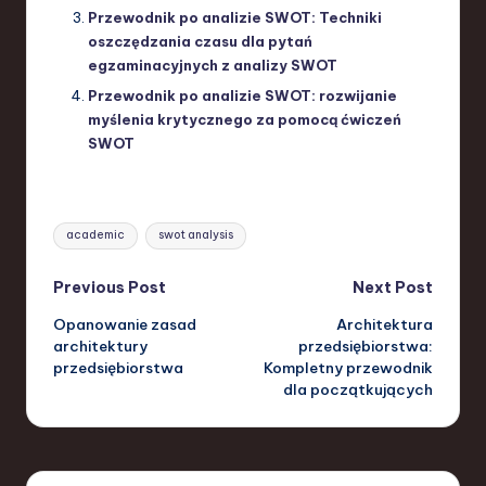
Przewodnik po analizie SWOT: Techniki
oszczędzania czasu dla pytań
egzaminacyjnych z analizy SWOT
Przewodnik po analizie SWOT: rozwijanie
myślenia krytycznego za pomocą ćwiczeń
SWOT
Tags:
academic
swot analysis
Post
Previous Post
Next Post
Opanowanie zasad
Architektura
navigation
architektury
przedsiębiorstwa:
przedsiębiorstwa
Kompletny przewodnik
dla początkujących