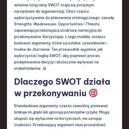
S
właśnie tutaj ramy SWOT stają się potężnym
narzędziem do argumentacji. Choć często
o
wykorzystywane do planowania strategicznego, zasady
f
Strengths, Weaknesses, Opportunities i Threats
zapewniają przekonującą strukturę narracyjną do
t
przekonywania. Korzystając z tego modelu, możesz
w
budować argumenty, które są solidne, uzasadnione i
trudne do zburzenia. Ten przewodnik wyjaśnia, jak
a
wykorzystać logikę SWOT, aby poprawić proces
r
podejmowania decyzji i skutecznie wpływać na
stakeholderów.
e
Dlaczego SWOT działa
,
T
w przekonywaniu
e
Standardowe argumenty często zawodzą, ponieważ
c
brakuje im głębi lub ignorują potencjalne ryzyka. Mogą
h
skupiać się wyłącznie na korzyściach, nie uznając
trudności. Przekonujący argument musi przewidzieć
,