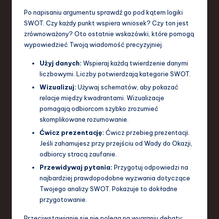
Po napisaniu argumentu sprawdź go pod kątem logiki
SWOT. Czy każdy punkt wspiera wniosek? Czy ton jest
zrównoważony? Oto ostatnie wskazówki, które pomogą
wypowiedzieć Twoją wiadomość precyzyjniej.
Użyj danych:
Wspieraj każdą twierdzenie danymi
liczbowymi. Liczby potwierdzają kategorie SWOT.
Wizualizuj:
Używaj schematów, aby pokazać
relacje między kwadrantami. Wizualizacje
pomagają odbiorcom szybko zrozumieć
skomplikowane rozumowanie.
Ćwicz prezentację:
Ćwicz przebieg prezentacji.
Jeśli zahamujesz przy przejściu od Wady do Okazji,
odbiorcy stracą zaufanie.
Przewidywaj pytania:
Przygotuj odpowiedzi na
najbardziej prawdopodobne wyzwania dotyczące
Twojego analizy SWOT. Pokazuje to dokładne
przygotowanie.
Przeciwstawianie się nie polega na wygraniu debaty;