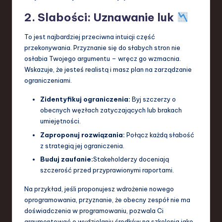
2. Slabości: Uznawanie luk
To jest najbardziej przeciwna intuicji część
przekonywania. Przyznanie się do słabych stron nie
osłabia Twojego argumentu – wręcz go wzmacnia.
Wskazuje, że jesteś realistą i masz plan na zarządzanie
ograniczeniami.
Zidentyfikuj ograniczenia:
Byj szczerzy o
obecnych węzłach zatyczających lub brakach
umiejętności.
Zaproponuj rozwiązania:
Połącz każdą słabość
z strategią jej ograniczenia.
Buduj zaufanie:
Stakeholderzy doceniają
szczerość przed przyprawionymi raportami.
Na przykład, jeśli proponujesz wdrożenie nowego
oprogramowania, przyznanie, że obecny zespół nie ma
doświadczenia w programowaniu, pozwala Ci
argumentować o wydzielaniu środków na szkolenia jako