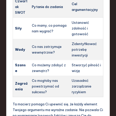
Czwart
Cel
ak
Pytanie do zadania
argumentacyjny
SWOT
Ustanowić
Co mamy, co pomaga
Siły
zdolność i
nam wygrać?
gotowość
Zidentyfikować
Co nas zatrzymuje
Wady
potrzebę
wewnętrznie?
inwestycji
Szans
Co możemy zdobyć z
Stworzyć pilność i
e
zewnątrz?
wizję
Co mogłoby nas
Uzasadnić
Zagroż
powstrzymać od
zarządzanie
enia
sukcesu?
ryzykiem
Ta macierz pomaga Ci upewnić się, że każdy element
Twojego argumentu ma wyraźne zadanie. Nie pozwala Ci
na wymienianie losowych faktów i zmusza Cię do