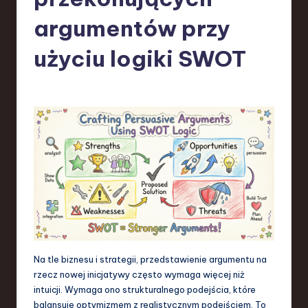
-
L
argumentów przy
a
użyciu logiki SWOT
t
e
s
t
T
r
e
n
d
Na tle biznesu i strategii, przedstawienie argumentu na
s
rzecz nowej inicjatywy często wymaga więcej niż
intuicji. Wymaga ono strukturalnego podejścia, które
in
balansuje optymizmem z realistycznym podejściem. To