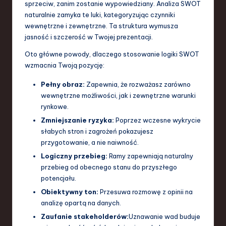
sprzeciw, zanim zostanie wypowiedziany. Analiza SWOT
a
naturalnie zamyka te luki, kategoryzując czynniki
wewnętrzne i zewnętrzne. Ta struktura wymusza
n
jasność i szczerość w Twojej prezentacji.
d
Oto główne powody, dlaczego stosowanie logiki SWOT
I
wzmacnia Twoją pozycję:
n
Pełny obraz:
Zapewnia, że rozważasz zarówno
n
wewnętrzne możliwości, jak i zewnętrzne warunki
rynkowe.
o
Zmniejszanie ryzyka:
Poprzez wczesne wykrycie
v
słabych stron i zagrożeń pokazujesz
przygotowanie, a nie naiwność.
a
Logiczny przebieg:
Ramy zapewniają naturalny
ti
przebieg od obecnego stanu do przyszłego
o
potencjału.
Obiektywny ton:
Przesuwa rozmowę z opinii na
n
analizę opartą na danych.
Zaufanie stakeholderów:
Uznawanie wad buduje