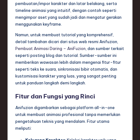
n
pembuatan/impor karakter dan latar belakang, serta
timeline animasi yang intuitif, dengan contoh seperti
d
mengimpor aset yang sudah jadi dan mengatur gerakan
s
menggunakan keyframe.
in
Namun, untuk membuat tutorial yang komprehensif,
detail tambahan dicari dari situs web resmi Anifuzion,
S
Pembuat Animasi Daring – AniFuzion
, dan sumber terkait
o
seperti posting blog dan tutorial. Sumber-sumber ini
memberikan wawasan lebih dalam mengenai fitur-fitur
f
seperti teks ke suara, sinkronisasi bibir otomatis, dan
t
kustomisasi karakter yang luas, yang sangat penting
untuk panduan langkah demi langkah.
w
Fitur dan Fungsi yang Rinci
a
r
Anifuzion digambarkan sebagai platform all-in-one
untuk membuat animasi profesional tanpa memerlukan
e
pengetahuan teknis yang mendalam. Fitur utama
,
meliputi:
T