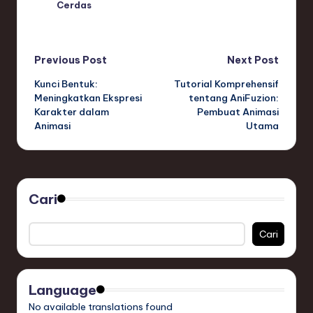
Cerdas
Post
Previous Post
Next Post
Kunci Bentuk:
Tutorial Komprehensif
navigation
Meningkatkan Ekspresi
tentang AniFuzion:
Karakter dalam
Pembuat Animasi
Animasi
Utama
Cari
Cari
Language
No available translations found