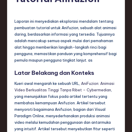
e
si
a
Laporan ini menyediakan eksplorasi mendalam tentang
pembuatan tutorial untuk Anifuzion, sebuah alat animasi
n
daring, berdasarkan informasi yang tersedia. Tujuannya
-
adalah mencakup semua aspek mulai dari pemahaman
alat hingga memberikan langkah-langkah rinci bagi
L
pengguna, memastikan panduan yang komprehensif bagi
a
pemula maupun pengguna tingkat lanjut. as
t
Latar Belakang dan Konteks
e
Kueri awal mengarah ke sebuah URL,
AniFuzion: Animasi
s
Video Berkualitas Tinggi Tanpa Ribet – Cybermedian
,
t
yang menunjukkan fokus pada artikel tertentu yang
membahas kemampuan Anifuzion. Artikel tersebut
T
menyoroti bagaimana Anifuzion, bagian dari Visual
r
Paradigm Online, menyederhanakan produksi animasi
video melalui kemudahan penggunaan dan antarmuka
e
yang intuitif. Artikel tersebut menyebutkan fitur seperti