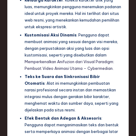
Keluarga Karakter
: Koleksi karakter unik yang
luas, memungkinkan pengguna menemukan padanan
e
ideal untuk proyek mereka. Hal ini terlihat dari situs
c
web resmi, yang menekankan kemudahan pemilihan
untuk ekspresi artistik.
h
Kustomisasi Aksi Dinamis
: Pengguna dapat
,
membuat animasi yang sesuai dengan visi mereka,
a
dengan perpustakaan aksi yang luas dan opsi
kustomisasi, seperti yang disebutkan dalam
n
Memperkenalkan Anifuzion dari Visual Paradigm:
d
Pembuat Video Animasi Utama – Cybermedian
.
Teks ke Suara dan Sinkronisasi Bibir
I
Otomatis
: Alat ini memungkinkan pembuatan
n
narasi profesional secara instan dan memastikan
integrasi mulus dengan gerakan bibir karakter,
n
menghemat waktu dan sumber daya, seperti yang
o
dijelaskan pada situs resmi.
v
Efek Bentuk dan Adegan & Aksesoris
:
Pengguna dapat menganimasikan teks dan bentuk
a
serta memperkaya animasi dengan berbagai latar