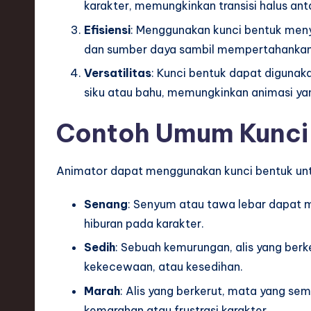
karakter, memungkinkan transisi halus ant
ti
Efisiensi
: Menggunakan kunci bentuk men
dan sumber daya sambil mempertahankan ha
o
Versatilitas
: Kunci bentuk dapat digunaka
n
siku atau bahu, memungkinkan animasi yan
Contoh Umum Kunci
Animator dapat menggunakan kunci bentuk unt
Senang
: Senyum atau tawa lebar dapat 
hiburan pada karakter.
Sedih
: Sebuah kemurungan, alis yang ber
kekecewaan, atau kesedihan.
Marah
: Alis yang berkerut, mata yang se
kemarahan atau frustrasi karakter.