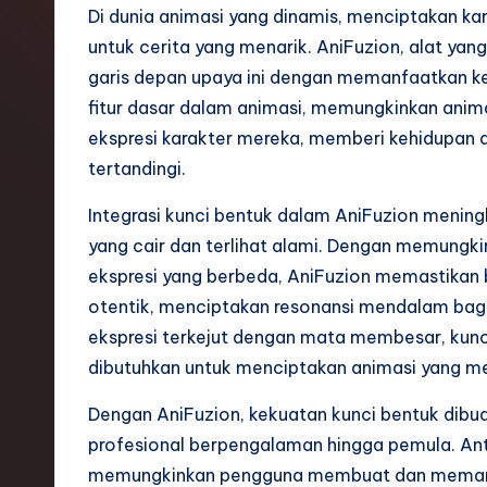
o
Di dunia animasi yang dinamis, menciptakan kar
untuk cerita yang menarik. AniFuzion, alat yang
n
garis depan upaya ini dengan memanfaatkan ke
e
fitur dasar dalam animasi, memungkinkan anim
ekspresi karakter mereka, memberi kehidupan
si
tertandingi.
a
Integrasi kunci bentuk dalam AniFuzion meni
n
yang cair dan terlihat alami. Dengan memungk
ekspresi yang berbeda, AniFuzion memastika
-
otentik, menciptakan resonansi mendalam bagi p
L
ekspresi terkejut dengan mata membesar, kunc
dibutuhkan untuk menciptakan animasi yang m
a
Dengan AniFuzion, kekuatan kunci bentuk dibua
t
profesional berpengalaman hingga pemula. Anta
e
memungkinkan pengguna membuat dan memanipu