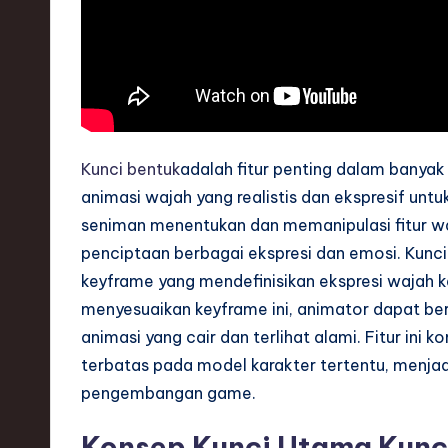
S
o
ft
w
a
Kunci bentuk
adalah fitur penting dalam bany
animasi wajah yang realistis dan ekspresif unt
r
seniman menentukan dan memanipulasi fitur w
e
penciptaan berbagai ekspresi dan emosi. Kunc
keyframe yang mendefinisikan ekspresi wajah 
,
menyesuaikan keyframe ini, animator dapat ber
T
animasi yang cair dan terlihat alami. Fitur ini
terbatas pada model karakter tertentu, menjad
e
pengembangan game.
c
Konsep Kunci Utama Kunc