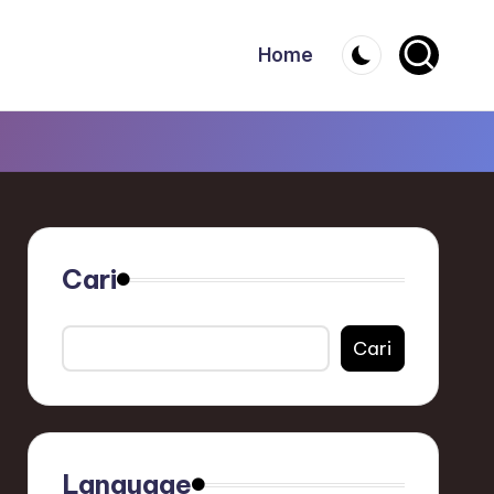
Home
Cari
Cari
Language