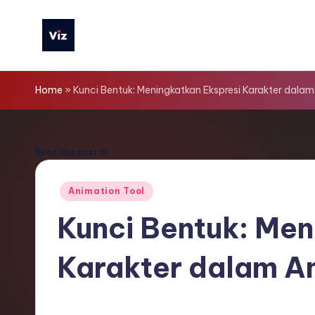
Skip
to
V
content
iz
Home
»
Kunci Bentuk: Meningkatkan Ekspresi Karakter dalam
T
o
Read this post in:
o
Posted
Animation Tool
in
ls
Kunci Bentuk: Men
I
Karakter dalam A
n
d