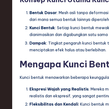
h
Bentuk Dasar
: Mesh asli tanpa deformasi 
,
dari mana semua bentuk lainnya diperoleh
a
Kunci Bentuk
: Setiap kunci bentuk mewakil
n
dianimasikan dan digabungkan satu sama 
Dampak
: Tingkat pengaruh kunci bentuk 
d
menciptakan efek halus atau berlebihan.
I
Mengapa Kunci Ben
n
n
Kunci bentuk menawarkan beberapa keunggula
o
Ekspresi Wajah yang Realistis
: Mereka 
v
realistis dan ekspresif, yang sangat penti
Fleksibilitas dan Kendali
: Kunci bentuk m
a