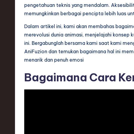
pengetahuan teknis yang mendalam. Aksesibilit
s
memungkinkan berbagai pencipta lebih luas un
t
Dalam artikel ini, kami akan membahas bagai
T
merevolusi dunia animasi, menjelajahi konsep ku
ini. Bergabunglah bersama kami saat kami meng
r
AniFuzion dan temukan bagaimana hal ini mem
e
menarik dan penuh emosi
n
Bagaimana Cara Ker
d
s
i
n