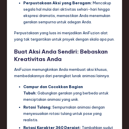
ti
Perpustakaan Aksi yang Beragam:
Mencakup
segala hal mulai dari aktivitas sehari-hari hingga
o
ekspresi dramatis, memastikan Anda menemukan
n
gerakan sempurna untuk adegan Anda.
Perpustakaan yang luas ini menjadikan AniFuzion alat
yang tak tergantikan untuk proyek dengan skala apa pun.
Buat Aksi Anda Sendiri: Bebaskan
Kreativitas Anda
AniFuzion memungkinkan Anda membuat aksi khusus,
membedakannya dari perangkat lunak animasi lainnya.
Campur dan Cocokkan Bagian
Tubuh:
Gabungkan gerakan yang berbeda untuk
menciptakan animasi yang unik.
Rotasi Tulang:
Sempurnakan animasi dengan
menyesuaikan rotasi tulang untuk pose yang
realistis.
Rotasi Karakter 360 Derajat:
Tambahkan sudut