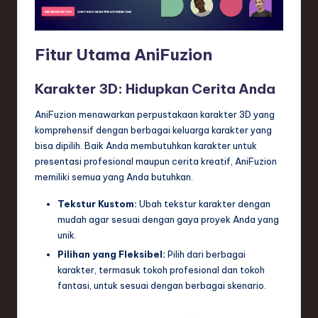
n
d
Fitur Utama AniFuzion
s
in
Karakter 3D: Hidupkan Cerita Anda
S
AniFuzion menawarkan perpustakaan karakter 3D yang
o
komprehensif dengan berbagai keluarga karakter yang
bisa dipilih. Baik Anda membutuhkan karakter untuk
f
presentasi profesional maupun cerita kreatif, AniFuzion
t
memiliki semua yang Anda butuhkan.
w
Tekstur Kustom:
Ubah tekstur karakter dengan
a
mudah agar sesuai dengan gaya proyek Anda yang
unik.
r
Pilihan yang Fleksibel:
Pilih dari berbagai
e
karakter, termasuk tokoh profesional dan tokoh
fantasi, untuk sesuai dengan berbagai skenario.
,
T