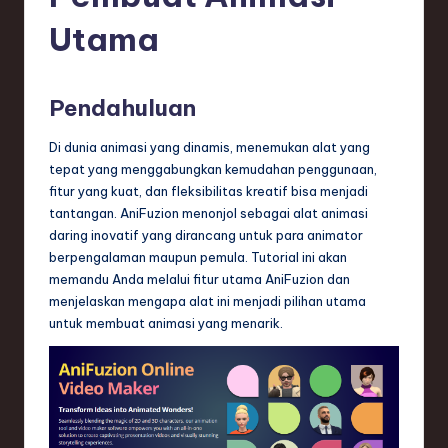
e
Utama
si
a
n
Pendahuluan
-
Di dunia animasi yang dinamis, menemukan alat yang
L
tepat yang menggabungkan kemudahan penggunaan,
fitur yang kuat, dan fleksibilitas kreatif bisa menjadi
a
tantangan. AniFuzion menonjol sebagai alat animasi
t
daring inovatif yang dirancang untuk para animator
berpengalaman maupun pemula. Tutorial ini akan
e
memandu Anda melalui fitur utama AniFuzion dan
s
menjelaskan mengapa alat ini menjadi pilihan utama
untuk membuat animasi yang menarik.
t
T
r
e