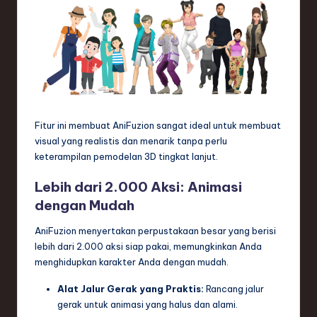
e
c
h
,
a
Fitur ini membuat AniFuzion sangat ideal untuk membuat
n
visual yang realistis dan menarik tanpa perlu
d
keterampilan pemodelan 3D tingkat lanjut.
I
Lebih dari 2.000 Aksi: Animasi
dengan Mudah
n
n
AniFuzion menyertakan perpustakaan besar yang berisi
lebih dari 2.000 aksi siap pakai, memungkinkan Anda
o
menghidupkan karakter Anda dengan mudah.
v
Alat Jalur Gerak yang Praktis:
Rancang jalur
a
gerak untuk animasi yang halus dan alami.