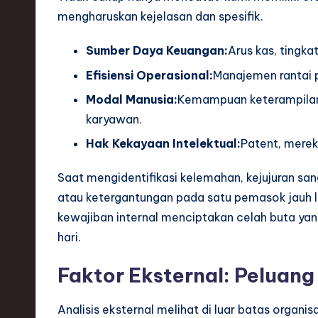
h
mengharuskan kejelasan dan spesifik.
,
Sumber Daya Keuangan:
Arus kas, tingk
a
Efisiensi Operasional:
Manajemen rantai 
Modal Manusia:
Kemampuan keterampilan, 
n
karyawan.
d
Hak Kekayaan Intelektual:
Patent, merek
I
Saat mengidentifikasi kelemahan, kejujuran sa
n
atau ketergantungan pada satu pemasok jauh 
kewajiban internal menciptakan celah buta yan
n
hari.
o
Faktor Eksternal: Pelua
v
a
Analisis eksternal melihat di luar batas organi