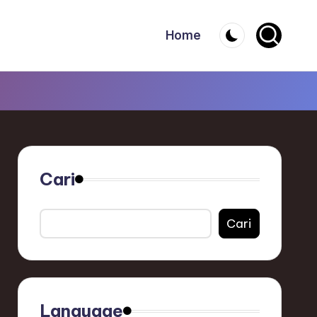
Home
Cari
Cari
Language