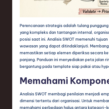
s
t
Perencanaan strategis adalah tulang punggung
T
yang kompleks dan tantangan internal, organi
r
posisi saat ini. Analisis SWOT memenuhi tujuan 
wawasan yang dapat ditindaklanjuti. Membang
e
memastikan setiap elemen diperiksa secara keta
n
panjang. Panduan ini menyediakan peta jalan r
bergantung pada template siap pakai atau hype
d
Memahami Kompon
s
i
Analisis SWOT membagi penilaian menjadi emp
n
dimensi tertentu dari organisasi. Untuk memb
memahami perbedaan halus antara kategori-kat