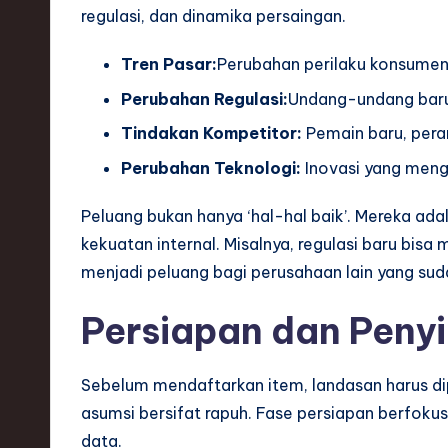
regulasi, dan dinamika persaingan.
ti
Tren Pasar:
Perubahan perilaku konsumen
o
Perubahan Regulasi:
Undang-undang baru,
n
Tindakan Kompetitor:
Pemain baru, peran
Perubahan Teknologi:
Inovasi yang meng
Peluang bukan hanya ‘hal-hal baik’. Mereka ad
kekuatan internal. Misalnya, regulasi baru bis
menjadi peluang bagi perusahaan lain yang suda
Persiapan dan Peny
Sebelum mendaftarkan item, landasan harus di
asumsi bersifat rapuh. Fase persiapan berfoku
data.