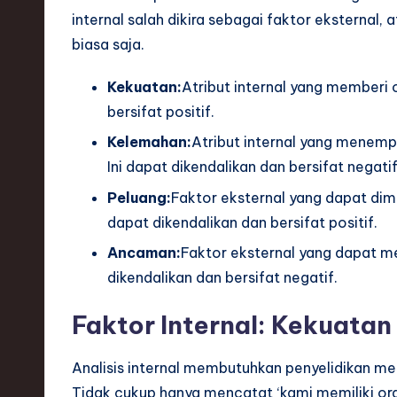
S
internal salah dikira sebagai faktor eksternal, 
o
biasa saja.
ft
Kekuatan:
Atribut internal yang memberi o
bersifat positif.
w
Kelemahan:
Atribut internal yang menemp
a
Ini dapat dikendalikan dan bersifat negatif
r
Peluang:
Faktor eksternal yang dapat dim
dapat dikendalikan dan bersifat positif.
e
Ancaman:
Faktor eksternal yang dapat me
,
dikendalikan dan bersifat negatif.
T
Faktor Internal: Kekuata
e
Analisis internal membutuhkan penyelidikan m
c
Tidak cukup hanya mencatat ‘kami memiliki or