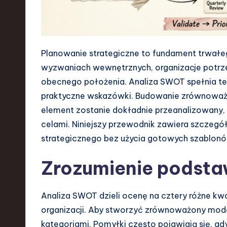
e
n
Planowanie strategiczne to fundament trwałeg
d
wyzwaniach wewnętrznych, organizacje potrz
s
obecnego położenia. Analiza SWOT spełnia ten
praktyczne wskazówki. Budowanie zrównoważ
i
element zostanie dokładnie przeanalizowany,
n
celami. Niniejszy przewodnik zawiera szczeg
strategicznego bez użycia gotowych szablon
S
Zrozumienie podst
o
ft
Analiza SWOT dzieli ocenę na cztery różne kwa
w
organizacji. Aby stworzyć zrównoważony model
kategoriami. Pomyłki często pojawiają się, g