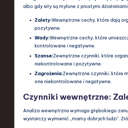
a
albo gdy siły są mylone z prostymi działaniami
r
Zalety:
Wewnętrzne cechy, które dają org
e
pozytywne.
,
Wady:
Wewnętrzne cechy, które umieszcza
kontrolowane i negatywne.
T
Szanse:
Zewnętrzne czynniki, które orga
e
niekontrolowane i pozytywne.
c
Zagrożenia:
Zewnętrzne czynniki, które 
one niekontrolowane i negatywne.
h
Czynniki wewnętrzne: Zal
,
a
Analiza wewnętrzna wymaga głębokiego zanurze
wystarczy wymienić „mamy dobrych ludzi”. 
n