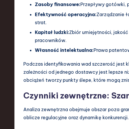
d
Zasoby finansowe:
Przepływy gotówki, p
Efektywność operacyjna:
Zarządzanie ł
I
strat.
n
Kapitał ludzki:
Zbiór umiejętności, jakoś
pracowników.
n
Własność intelektualna:
Prawa patentow
o
Podczas identyfikowania wad szczerość jest k
v
zależności od jednego dostawcy jest lepsze n
a
obciążeń tworzy punkty ślepe, które mogą znis
ti
Czynniki zewnętrzne: Szan
o
Analiza zewnętrzna obejmuje obszar poza gra
n
oblicze regulacyjne oraz dynamikę konkurencji.