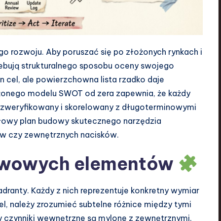
o rozwoju. Aby poruszać się po złożonych rynkach i
ebują strukturalnego sposobu oceny swojego
 cel, ale powierzchowna lista rzadko daje
onego modelu SWOT od zera zapewnia, że każdy
 zweryfikowany i skorelowany z długoterminowymi
ółowy plan budowy skutecznego narzędzia
ów czy zewnętrznych nacisków.
awowych elementów
dranty. Każdy z nich reprezentuje konkretny wymiar
, należy zrozumieć subtelne różnice między tymi
dy czynniki wewnętrzne są mylone z zewnętrznymi,