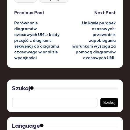
Post
Previous Post
Next Post
Porównanie
Unikanie pułapek
navigation
diagramów
czasowych:
czasowych UML: kiedy
przewodnik
przejść z diagramu
zapobiegania
sekwencji do diagramu
warunkom wyścigu za
czasowego w analizie
pomocą diagramów
wydajności
czasowych UML
Szukaj
Szukaj
Language