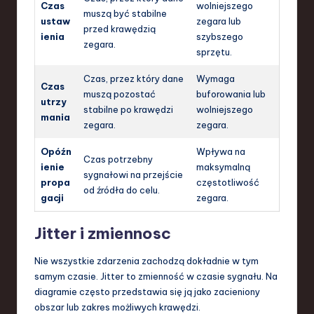
Czas
wolniejszego
muszą być stabilne
ustaw
zegara lub
przed krawędzią
ienia
szybszego
zegara.
sprzętu.
Czas, przez który dane
Wymaga
Czas
muszą pozostać
buforowania lub
utrzy
stabilne po krawędzi
wolniejszego
mania
zegara.
zegara.
Opóźn
Wpływa na
Czas potrzebny
ienie
maksymalną
sygnałowi na przejście
propa
częstotliwość
od źródła do celu.
gacji
zegara.
Jitter i zmiennosc
Nie wszystkie zdarzenia zachodzą dokładnie w tym
samym czasie. Jitter to zmienność w czasie sygnału. Na
diagramie często przedstawia się ją jako zacieniony
obszar lub zakres możliwych krawędzi.