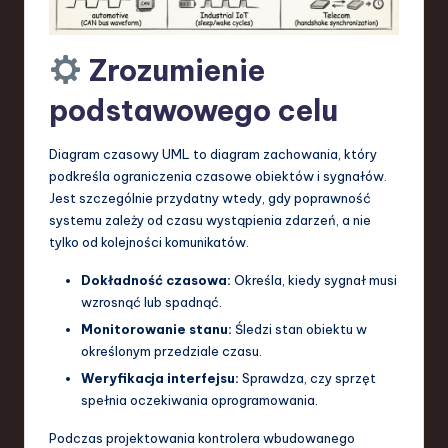
a
n
Zrozumienie
d
podstawowego celu
I
Diagram czasowy UML to diagram zachowania, który
n
podkreśla ograniczenia czasowe obiektów i sygnałów.
n
Jest szczególnie przydatny wtedy, gdy poprawność
systemu zależy od czasu wystąpienia zdarzeń, a nie
o
tylko od kolejności komunikatów.
v
Dokładność czasowa:
Określa, kiedy sygnał musi
a
wzrosnąć lub spadnąć.
ti
Monitorowanie stanu:
Śledzi stan obiektu w
określonym przedziale czasu.
o
Weryfikacja interfejsu:
Sprawdza, czy sprzęt
n
spełnia oczekiwania oprogramowania.
Podczas projektowania kontrolera wbudowanego