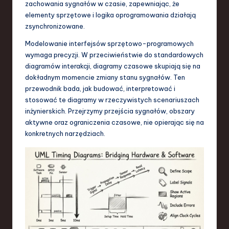
zachowania sygnałów w czasie, zapewniając, że
S
elementy sprzętowe i logika oprogramowania działają
o
zsynchronizowane.
f
Modelowanie interfejsów sprzętowo-programowych
wymaga precyzji. W przeciwieństwie do standardowych
t
diagramów interakcji, diagramy czasowe skupiają się na
w
dokładnym momencie zmiany stanu sygnałów. Ten
przewodnik bada, jak budować, interpretować i
a
stosować te diagramy w rzeczywistych scenariuszach
r
inżynierskich. Przejrzymy przejścia sygnałów, obszary
aktywne oraz ograniczenia czasowe, nie opierając się na
e
konkretnych narzędziach.
,
T
e
c
h
,