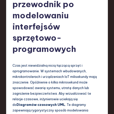
-
przewodnik po
L
modelowaniu
a
interfejsów
t
e
sprzętowo-
s
programowych
t
T
Czas jest niewidzialną nicią łączącą sprzęt i
r
oprogramowanie. W systemach wbudowanych,
e
mikrokontrolerach i urządzeniach IoT milisekundy mają
znaczenie. Opóźnienie o kilka mikrosekund może
n
spowodować awarię systemu, utratę danych lub
d
zagrożenie bezpieczeństwa. Aby wizualizować te
relacje czasowe, inżynierowie uciekają się
s
do
Diagramów czasowych UML
. Te diagramy
in
zapewniają rygorystyczny sposób modelowania