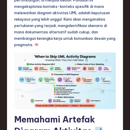
n
mengeksplorasi konteks-konteks spesifik di mana
d
melewatkan diagram aktivitas UML adalah keputusan
rekayasa yang lebih unggul. Kami akan menganalisis
s
pertukaran yang terjadi, mengidentifikasi skenario di
in
mana dokumentasi alternatif sudah cukup, dan
membangun kerangka kerja untuk komunikasi desain yang
S
pragmatis.
o
f
t
w
a
r
e
Memahami Artefak
,
T