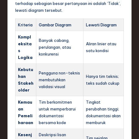
terhadap sebagian besar pertanyaan ini adalah ‘Tidak’,
lewati diagram tersebut.
Kriteria
Gambar Diagram
Lewati Diagram
Kompl
Banyak cabang,
eksita
Aliran linier atau
perulangan, atau
s
satu kondisi
konkurensi
Logika
Kebutu
Pengguna non-teknis
han
Hanya tim teknis;
membutuhkan
Stakeh
teks sudah cukup
validasi visual
older
Kemau
Tim berkomitmen
Tingkat
an
untuk memperbarui
perubahan tinggi;
Pemeli
dokumentasi
dokumentasi akan
haraan
bersama kode
memburuk
Kesenj
Deskripsi lisan
Tim sejalan