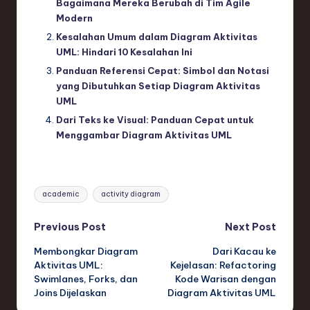
Bagaimana Mereka Berubah di Tim Agile
Modern
Kesalahan Umum dalam Diagram Aktivitas
UML: Hindari 10 Kesalahan Ini
Panduan Referensi Cepat: Simbol dan Notasi
yang Dibutuhkan Setiap Diagram Aktivitas
UML
Dari Teks ke Visual: Panduan Cepat untuk
Menggambar Diagram Aktivitas UML
Tags:
academic
activity diagram
Post
Previous Post
Next Post
Membongkar Diagram
Dari Kacau ke
navigation
Aktivitas UML:
Kejelasan: Refactoring
Swimlanes, Forks, dan
Kode Warisan dengan
Joins Dijelaskan
Diagram Aktivitas UML