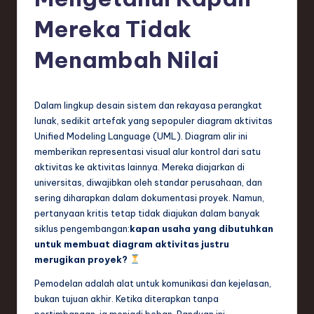
e
si
Mereka Tidak
a
Menambah Nilai
n
-
Dalam lingkup desain sistem dan rekayasa perangkat
L
lunak, sedikit artefak yang sepopuler diagram aktivitas
a
Unified Modeling Language (UML). Diagram alir ini
memberikan representasi visual alur kontrol dari satu
t
aktivitas ke aktivitas lainnya. Mereka diajarkan di
e
universitas, diwajibkan oleh standar perusahaan, dan
sering diharapkan dalam dokumentasi proyek. Namun,
s
pertanyaan kritis tetap tidak diajukan dalam banyak
t
siklus pengembangan:
kapan usaha yang dibutuhkan
untuk membuat diagram aktivitas justru
T
merugikan proyek?
r
Pemodelan adalah alat untuk komunikasi dan kejelasan,
e
bukan tujuan akhir. Ketika diterapkan tanpa
pertimbangan, ia menjadi beban. Panduan ini