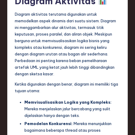
Diagram Aktivitas
e
Diagram aktivitas terutama digunakan untuk
c
memodelkan aspek dinamis dari suatu sistem. Diagram
h
ini menggambarkan alur aktivitas, termasuk titik
keputusan, proses paralel, dan aliran objek. Meskipun
,
berguna untuk memvisualisasikan logika bisnis yang
a
kompleks atau konkurensi, diagram ini sering keliru
dengan diagram urutan atau bagan alir sederhana.
n
Perbedaan ini penting karena beban pemeliharaan
d
artefak UML yang ketat jauh lebih tinggi dibandingkan
dengan sketsa kasar.
I
Ketika digunakan dengan benar, diagram ini memiliki tiga
n
tujuan utama:
n
Memvisualisasikan Logika yang Kompleks:
o
Mereka menjelaskan jalur bercabang yang sulit
dijelaskan hanya dengan teks.
v
Pemodelan Konkurensi:
Mereka menunjukkan
a
bagaimana beberapa thread atau proses