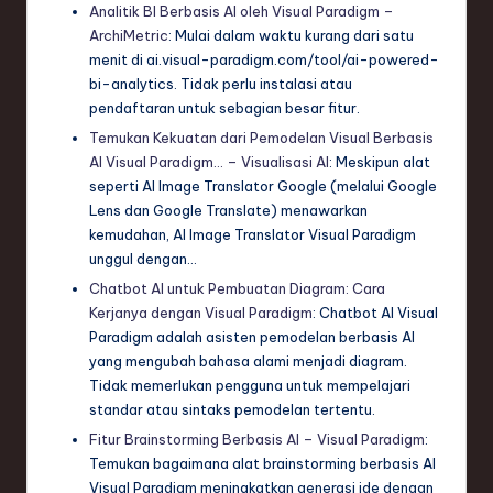
Analitik BI Berbasis AI oleh Visual Paradigm –
ArchiMetric
: Mulai dalam waktu kurang dari satu
menit di ai.visual-paradigm.com/tool/ai-powered-
bi-analytics. Tidak perlu instalasi atau
pendaftaran untuk sebagian besar fitur.
Temukan Kekuatan dari Pemodelan Visual Berbasis
AI Visual Paradigm… – Visualisasi AI
: Meskipun alat
seperti AI Image Translator Google (melalui Google
Lens dan Google Translate) menawarkan
kemudahan, AI Image Translator Visual Paradigm
unggul dengan…
Chatbot AI untuk Pembuatan Diagram: Cara
Kerjanya dengan Visual Paradigm
: Chatbot AI Visual
Paradigm adalah asisten pemodelan berbasis AI
yang mengubah bahasa alami menjadi diagram.
Tidak memerlukan pengguna untuk mempelajari
standar atau sintaks pemodelan tertentu.
Fitur Brainstorming Berbasis AI – Visual Paradigm
:
Temukan bagaimana alat brainstorming berbasis AI
Visual Paradigm meningkatkan generasi ide dengan