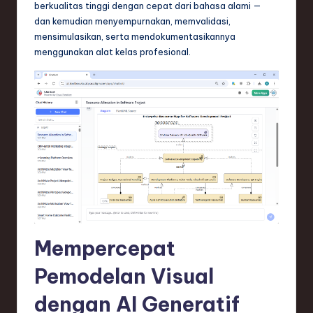
berkualitas tinggi dengan cepat dari bahasa alami —
n
dan kemudian menyempurnakan, memvalidasi,
d
mensimulasikan, serta mendokumentasikannya
menggunakan alat kelas profesional.
s
in
S
o
f
t
w
a
r
Mempercepat
e
Pemodelan Visual
,
dengan AI Generatif
T