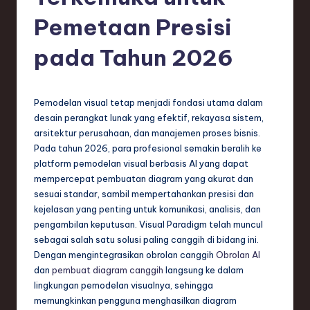
e
Pemetaan Presisi
si
a
pada Tahun 2026
n
-
Pemodelan visual tetap menjadi fondasi utama dalam
L
desain perangkat lunak yang efektif, rekayasa sistem,
arsitektur perusahaan, dan manajemen proses bisnis.
a
Pada tahun 2026, para profesional semakin beralih ke
t
platform pemodelan visual berbasis AI yang dapat
mempercepat pembuatan diagram yang akurat dan
e
sesuai standar, sambil mempertahankan presisi dan
s
kejelasan yang penting untuk komunikasi, analisis, dan
pengambilan keputusan. Visual Paradigm telah muncul
t
sebagai salah satu solusi paling canggih di bidang ini.
T
Dengan mengintegrasikan obrolan canggih
Obrolan AI
dan
pembuat diagram canggih
langsung ke dalam
r
lingkungan pemodelan visualnya, sehingga
e
memungkinkan pengguna menghasilkan diagram