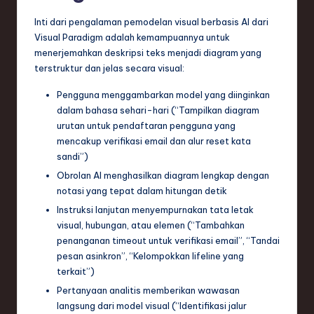
e
Inti dari pengalaman pemodelan visual berbasis AI dari
Visual Paradigm adalah kemampuannya untuk
c
menerjemahkan deskripsi teks menjadi diagram yang
h
terstruktur dan jelas secara visual:
,
Pengguna menggambarkan model yang diinginkan
a
dalam bahasa sehari-hari (“Tampilkan diagram
urutan untuk pendaftaran pengguna yang
n
mencakup verifikasi email dan alur reset kata
d
sandi”)
Obrolan AI menghasilkan diagram lengkap dengan
I
notasi yang tepat dalam hitungan detik
n
Instruksi lanjutan menyempurnakan tata letak
n
visual, hubungan, atau elemen (“Tambahkan
penanganan timeout untuk verifikasi email”, “Tandai
o
pesan asinkron”, “Kelompokkan lifeline yang
v
terkait”)
Pertanyaan analitis memberikan wawasan
a
langsung dari model visual (“Identifikasi jalur