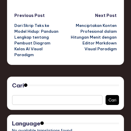
Post
Previous Post
Next Post
Dari Skrip Teks ke
Menciptakan Konten
navigation
Model Hidup: Panduan
Profesional dalam
Lengkap tentang
Hitungan Menit dengan
Pembuat Diagram
Editor Markdown
Kelas AI Visual
Visual Paradigm
Paradigm
Cari
Cari
Language
No available translations found