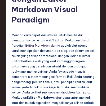
e
Markdown Visual
si
a
Paradigm
n
-
Mencari cara cepat dan efisien untuk menulis dan
L
mengatur konten untuk web? Editor Markdown Visual
Paradigm
Editor Markdown daring
adalah alat utama
a
untuk menciptakan dokumen, pos blog, dan dokumentasi
t
teknis yang terlihat profesional dengan usaha minimal.
Editor berbasis web yang kuat ini menggabungkan
e
antarmuka yang bersih dan intuitif dengan pratinjau
s
real-time, memungkinkan Anda fokus pada menulis
sementara sistem menangani format. Baik Anda seorang
t
pengembang, penulis teknis, atau pencipta konten, alat
T
ini menyederhanakan alur kerja Anda dan memastikan
konten Anda terlihat rapi sebelum dipublikasikan. Editor
r
Markdown
Editor Markdown
dirancang untuk menjadi
e
kuat dan mudah digunakan, menjadikannya pilihan terbaik