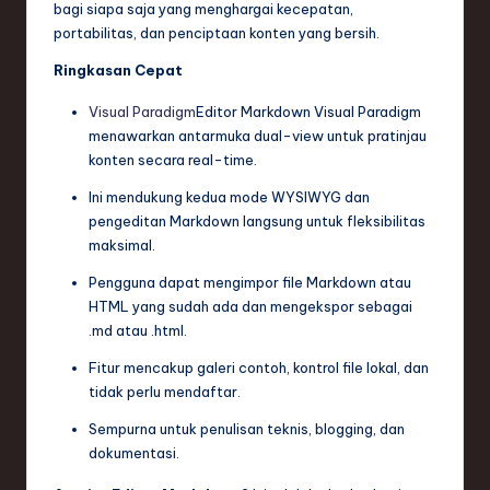
bagi siapa saja yang menghargai kecepatan,
n
portabilitas, dan penciptaan konten yang bersih.
d
Ringkasan Cepat
s
Visual Paradigm
Editor Markdown Visual Paradigm
in
menawarkan antarmuka dual-view untuk pratinjau
S
konten secara real-time.
o
Ini mendukung kedua mode WYSIWYG dan
pengeditan Markdown langsung untuk fleksibilitas
f
maksimal.
t
Pengguna dapat mengimpor file Markdown atau
w
HTML yang sudah ada dan mengekspor sebagai
.md atau .html.
a
Fitur mencakup galeri contoh, kontrol file lokal, dan
r
tidak perlu mendaftar.
e
Sempurna untuk penulisan teknis, blogging, dan
,
dokumentasi.
T