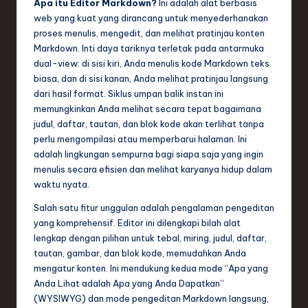
Apa itu Editor Markdown?
Ini adalah alat berbasis
e
web yang kuat yang dirancang untuk menyederhanakan
proses menulis, mengedit, dan melihat pratinjau konten
c
Markdown. Inti daya tariknya terletak pada antarmuka
h
dual-view: di sisi kiri, Anda menulis kode Markdown teks
biasa, dan di sisi kanan, Anda melihat pratinjau langsung
,
dari hasil format. Siklus umpan balik instan ini
a
memungkinkan Anda melihat secara tepat bagaimana
judul, daftar, tautan, dan blok kode akan terlihat tanpa
n
perlu mengompilasi atau memperbarui halaman. Ini
d
adalah lingkungan sempurna bagi siapa saja yang ingin
menulis secara efisien dan melihat karyanya hidup dalam
I
waktu nyata.
n
Salah satu fitur unggulan adalah pengalaman pengeditan
n
yang komprehensif. Editor ini dilengkapi bilah alat
lengkap dengan pilihan untuk tebal, miring, judul, daftar,
o
tautan, gambar, dan blok kode, memudahkan Anda
v
mengatur konten. Ini mendukung kedua mode “Apa yang
Anda Lihat adalah Apa yang Anda Dapatkan”
a
(WYSIWYG) dan mode pengeditan Markdown langsung,