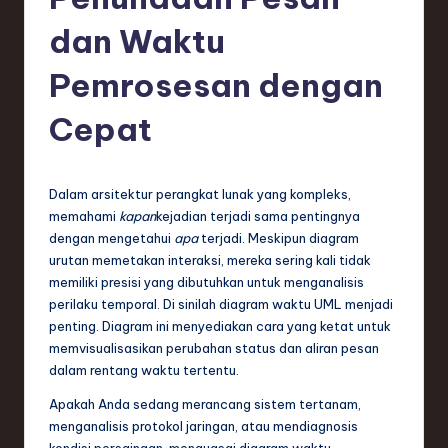
e
si
dan Waktu
a
Pemrosesan dengan
n
Cepat
-
L
a
Dalam arsitektur perangkat lunak yang kompleks,
memahami
kapan
kejadian terjadi sama pentingnya
t
dengan mengetahui
apa
terjadi. Meskipun diagram
e
urutan memetakan interaksi, mereka sering kali tidak
memiliki presisi yang dibutuhkan untuk menganalisis
s
perilaku temporal. Di sinilah diagram waktu UML menjadi
t
penting. Diagram ini menyediakan cara yang ketat untuk
memvisualisasikan perubahan status dan aliran pesan
T
dalam rentang waktu tertentu.
r
Apakah Anda sedang merancang sistem tertanam,
e
menganalisis protokol jaringan, atau mendiagnosis
kondisi persaingan, menguasai diagram waktu