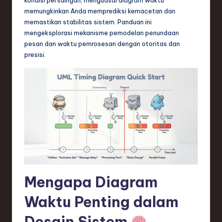
n
memungkinkan Anda memprediksi kemacetan dan
d
memastikan stabilitas sistem. Panduan ini
mengeksplorasi mekanisme pemodelan penundaan
s
pesan dan waktu pemrosesan dengan otoritas dan
in
presisi.
S
o
f
t
w
a
r
Mengapa Diagram
e
Waktu Penting dalam
,
Desain Sistem
T