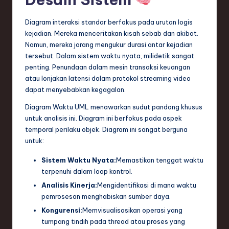
e
Diagram interaksi standar berfokus pada urutan logis
c
kejadian. Mereka menceritakan kisah sebab dan akibat.
Namun, mereka jarang mengukur durasi antar kejadian
h
tersebut. Dalam sistem waktu nyata, milidetik sangat
,
penting. Penundaan dalam mesin transaksi keuangan
atau lonjakan latensi dalam protokol streaming video
a
dapat menyebabkan kegagalan.
n
Diagram Waktu UML menawarkan sudut pandang khusus
d
untuk analisis ini. Diagram ini berfokus pada aspek
temporal perilaku objek. Diagram ini sangat berguna
I
untuk:
n
Sistem Waktu Nyata:
Memastikan tenggat waktu
n
terpenuhi dalam loop kontrol.
o
Analisis Kinerja:
Mengidentifikasi di mana waktu
pemrosesan menghabiskan sumber daya.
v
Kongurensi:
Memvisualisasikan operasi yang
a
tumpang tindih pada thread atau proses yang