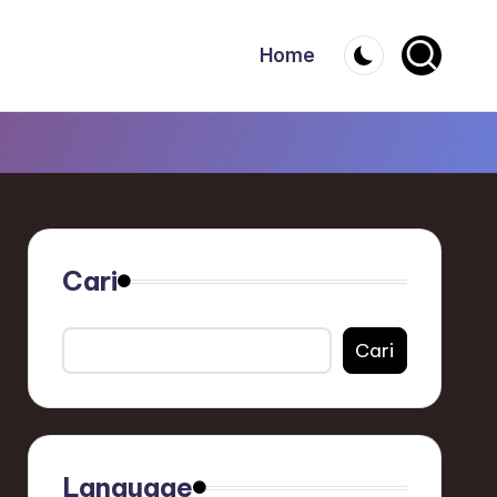
Home
Cari
Cari
Language