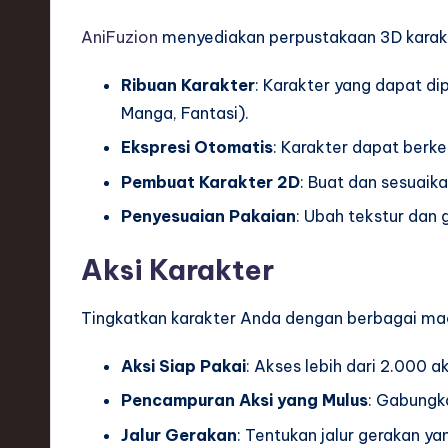
S
AniFuzion
menyediakan perpustakaan 3D karakte
o
Ribuan Karakter
: Karakter yang dapat di
ft
Manga, Fantasi).
w
Ekspresi Otomatis
: Karakter dapat berk
a
Pembuat Karakter 2D
: Buat dan sesuaik
r
Penyesuaian Pakaian
: Ubah tekstur dan 
e
Aksi Karakter
,
Tingkatkan karakter Anda dengan berbagai ma
T
Aksi Siap Pakai
: Akses lebih dari 2.000 
e
Pencampuran Aksi yang Mulus
: Gabungka
c
Jalur Gerakan
: Tentukan jalur gerakan ya