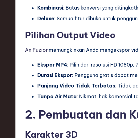
Kombinasi
: Batas konversi yang ditingk
s
Deluxe
: Semua fitur dibuka untuk penggun
t
Pilihan Output Video
T
r
AniFuzion
memungkinkan Anda mengekspor vid
e
Ekspor MP4
: Pilih dari resolusi HD 1080p
n
Durasi Ekspor
: Pengguna gratis dapat me
Panjang Video Tidak Terbatas
: Tidak a
d
Tanpa Air Mata
: Nikmati hak komersial 
s
2. Pembuatan dan K
i
n
Karakter 3D