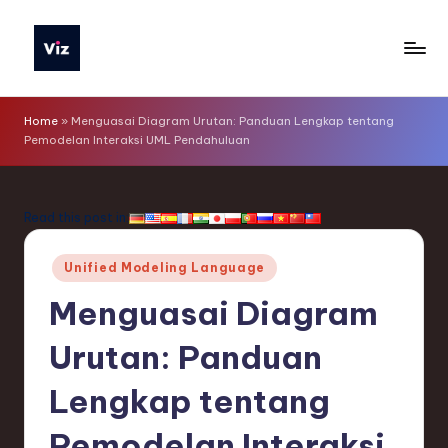
Skip
to
V
content
iz
Home
»
Menguasai Diagram Urutan: Panduan Lengkap tentang
Pemodelan Interaksi UML Pendahuluan
T
o
o
Read this post in:
ls
Posted
Unified Modeling Language
I
in
Menguasai Diagram
n
d
Urutan: Panduan
o
Lengkap tentang
n
Pemodelan Interaksi