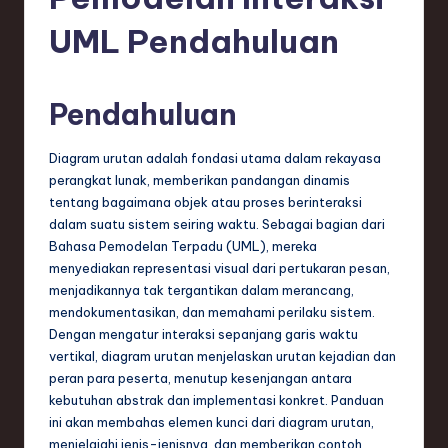
e
si
UML Pendahuluan
a
n
Pendahuluan
-
Diagram urutan adalah fondasi utama dalam rekayasa
L
perangkat lunak, memberikan pandangan dinamis
a
tentang bagaimana objek atau proses berinteraksi
dalam suatu sistem seiring waktu. Sebagai bagian dari
t
Bahasa Pemodelan Terpadu (UML), mereka
e
menyediakan representasi visual dari pertukaran pesan,
menjadikannya tak tergantikan dalam merancang,
s
mendokumentasikan, dan memahami perilaku sistem.
t
Dengan mengatur interaksi sepanjang garis waktu
vertikal, diagram urutan menjelaskan urutan kejadian dan
T
peran para peserta, menutup kesenjangan antara
r
kebutuhan abstrak dan implementasi konkret. Panduan
ini akan membahas elemen kunci dari diagram urutan,
e
menjelajahi jenis-jenisnya, dan memberikan contoh