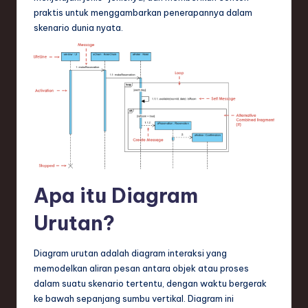
n
praktis untuk menggambarkan penerapannya dalam
skenario dunia nyata.
d
s
in
S
o
f
t
w
Apa itu Diagram
a
Urutan?
r
Diagram urutan adalah diagram interaksi yang
e
memodelkan aliran pesan antara objek atau proses
,
dalam suatu skenario tertentu, dengan waktu bergerak
ke bawah sepanjang sumbu vertikal. Diagram ini
T