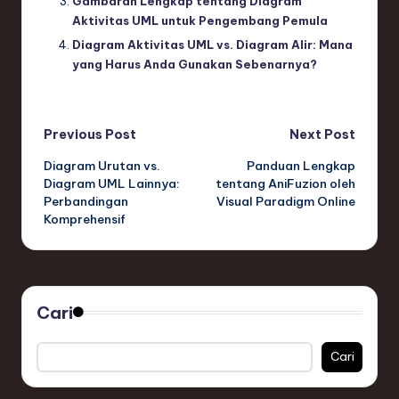
Gambaran Lengkap tentang Diagram
Aktivitas UML untuk Pengembang Pemula
Diagram Aktivitas UML vs. Diagram Alir: Mana
yang Harus Anda Gunakan Sebenarnya?
Post
Previous Post
Next Post
Diagram Urutan vs.
Panduan Lengkap
navigation
Diagram UML Lainnya:
tentang AniFuzion oleh
Perbandingan
Visual Paradigm Online
Komprehensif
Cari
Cari