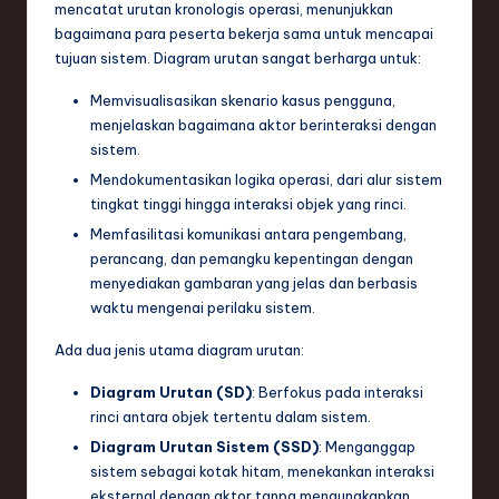
mencatat urutan kronologis operasi, menunjukkan
e
bagaimana para peserta bekerja sama untuk mencapai
tujuan sistem. Diagram urutan sangat berharga untuk:
c
h
Memvisualisasikan skenario kasus pengguna,
menjelaskan bagaimana aktor berinteraksi dengan
,
sistem.
a
Mendokumentasikan logika operasi, dari alur sistem
tingkat tinggi hingga interaksi objek yang rinci.
n
Memfasilitasi komunikasi antara pengembang,
d
perancang, dan pemangku kepentingan dengan
menyediakan gambaran yang jelas dan berbasis
I
waktu mengenai perilaku sistem.
n
Ada dua jenis utama diagram urutan:
n
Diagram Urutan (SD)
: Berfokus pada interaksi
o
rinci antara objek tertentu dalam sistem.
v
Diagram Urutan Sistem (SSD)
: Menganggap
a
sistem sebagai kotak hitam, menekankan interaksi
eksternal dengan aktor tanpa mengungkapkan