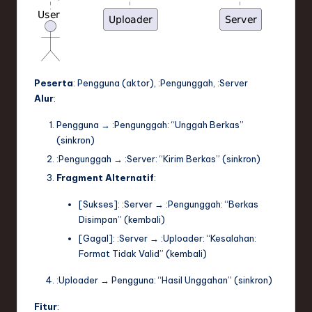
Peserta
:
Pengguna
(aktor),
:Pengunggah
,
:Server
Alur
:
Pengguna
→
:Pengunggah
: “Unggah Berkas”
(sinkron)
:Pengunggah
→
:Server
: “Kirim Berkas” (sinkron)
Fragment Alternatif
:
[Sukses]:
:Server
→
:Pengunggah
: “Berkas
Disimpan” (kembali)
[Gagal]:
:Server
→
:Uploader
: “Kesalahan:
Format Tidak Valid” (kembali)
:Uploader
→
Pengguna
: “Hasil Unggahan” (sinkron)
Fitur
: