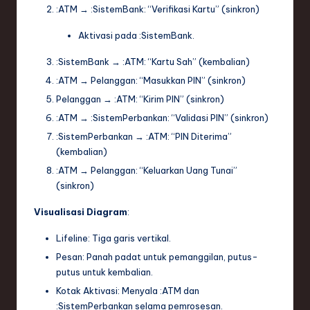
:ATM
→
:SistemBank
: “Verifikasi Kartu” (sinkron)
Aktivasi pada
:SistemBank
.
:SistemBank
→
:ATM
: “Kartu Sah” (kembalian)
:ATM
→
Pelanggan
: “Masukkan PIN” (sinkron)
Pelanggan
→
:ATM
: “Kirim PIN” (sinkron)
:ATM
→
:SistemPerbankan
: “Validasi PIN” (sinkron)
:SistemPerbankan
→
:ATM
: “PIN Diterima”
(kembalian)
:ATM
→
Pelanggan
: “Keluarkan Uang Tunai”
(sinkron)
Visualisasi Diagram
:
Lifeline: Tiga garis vertikal.
Pesan: Panah padat untuk pemanggilan, putus-
putus untuk kembalian.
Kotak Aktivasi: Menyala
:ATM
dan
:SistemPerbankan
selama pemrosesan.