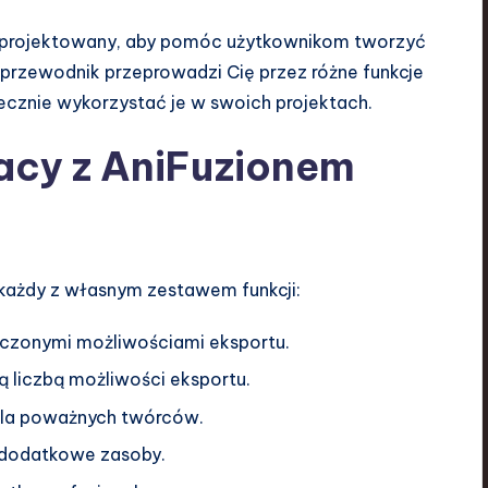
zaprojektowany, aby pomóc użytkownikom tworzyć
n przewodnik przeprowadzi Cię przez różne funkcje
ecznie wykorzystać je w swoich projektach.
acy z AniFuzionem
 każdy z własnym zestawem funkcji:
iczonymi możliwościami eksportu.
ą liczbą możliwości eksportu.
dla poważnych twórców.
i dodatkowe zasoby.