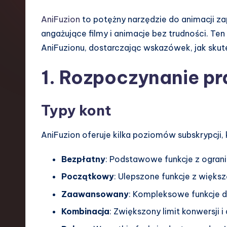
s
AniFuzion
to potężny narzędzie do animacji 
h
angażujące filmy i animacje bez trudności. Te
AniFuzionu, dostarczając wskazówek, jak skut
-
1. Rozpoczynanie pr
L
a
Typy kont
t
AniFuzion oferuje kilka poziomów subskrypcji,
e
s
Bezpłatny
: Podstawowe funkcje z ogran
Początkowy
: Ulepszone funkcje z większ
t
Zaawansowany
: Kompleksowe funkcje 
T
Kombinacja
: Zwiększony limit konwersji 
r