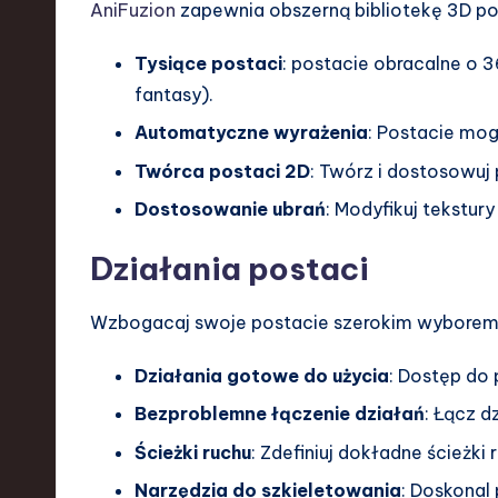
a
AniFuzion
zapewnia obszerną bibliotekę 3D po
r
Tysiące postaci
: postacie obracalne o 3
fantasy).
e
Automatyczne wyrażenia
: Postacie mo
,
Twórca postaci 2D
: Twórz i dostosowuj
T
Dostosowanie ubrań
: Modyfikuj tekstury
e
Działania postaci
c
Wzbogacaj swoje postacie szerokim wyborem 
h
,
Działania gotowe do użycia
: Dostęp do
Bezproblemne łączenie działań
: Łącz d
a
Ścieżki ruchu
: Zdefiniuj dokładne ścieżki
n
Narzędzia do szkieletowania
: Doskonal