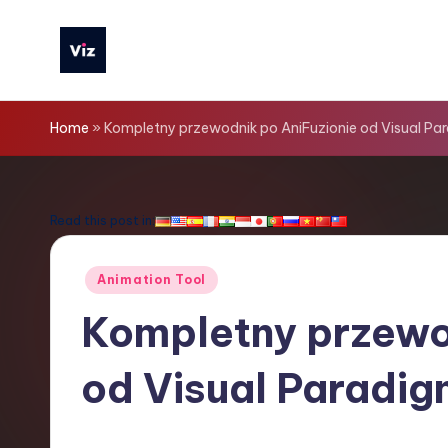
Skip
to
V
content
iz
Home
»
Kompletny przewodnik po AniFuzionie od Visual Pa
T
o
Read this post in:
o
Posted
Animation Tool
ls
in
Kompletny przewo
P
od Visual Paradig
o
li