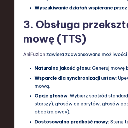
d
Wyszukiwanie działań wspierane przez
I
3. Obsługa przekszt
n
mowę (TTS)
n
o
AniFuzion
zawiera zaawansowane możliwości
v
Naturalna jakość głosu
: Generuj mowę b
a
Wsparcie dla synchronizacji ustaw
: Upe
mową.
ti
Opcje głosów
: Wybierz spośród standar
o
starszy), głosów celebrytów, głosów pos
obcokrajowcy).
n
Dostosowalna prędkość mowy
: Steruj