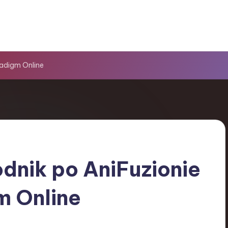
radigm Online
dnik po AniFuzionie
m Online