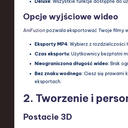
Deluxe
: Wszystkie funkcje dostępne do u
e
Opcje wyjściowe wideo
n
AniFuzion
pozwala eksportować Twoje filmy w
d
Eksporty MP4
: Wybierz z rozdzielczości
s
Czas eksportu
: Użytkownicy bezpłatni 
i
Nieograniczona długość wideo
: Brak o
n
Bez znaku wodnego
: Ciesz się prawami
S
eksportach.
o
2. Tworzenie i perso
ft
Postacie 3D
w