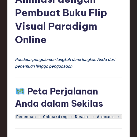
e
si
Pembuat Buku Flip
a
Visual Paradigm
n
Online
-
L
a
Panduan pengalaman langkah demi langkah Anda dari
penemuan hingga penguasaan
t
e
Peta Perjalanan
s
t
Anda dalam Sekilas
T
r
e