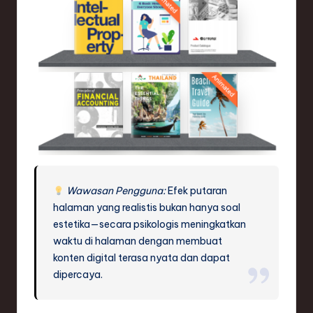
ti
o
n
Wawasan Pengguna:
Efek putaran
halaman yang realistis bukan hanya soal
estetika—secara psikologis meningkatkan
waktu di halaman dengan membuat
konten digital terasa nyata dan dapat
dipercaya.