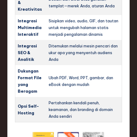
&
templat—merek Anda, aturan Anda
e
Kreativitas
c
Integrasi
Sisipkan video, audio, GIF, dan tautan
h
Multimedia
untuk mengubah halaman statis
Interaktif
menjadi pengalaman dinamis
,
Integrasi
Ditemukan melalui mesin pencari dan
a
SEO &
ukur apa yang menyentuh audiens
n
Analitik
Anda
d
Dukungan
I
Format File
Ubah PDF, Word, PPT, gambar, dan
yang
eBook dengan mudah
n
Beragam
n
Pertahankan kendali penuh,
Opsi Self-
o
keamanan, dan branding di domain
Hosting
Anda sendiri
v
a