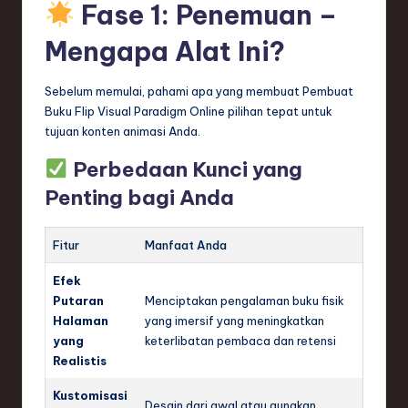
Fase 1: Penemuan –
n
d
Mengapa Alat Ini?
s
Sebelum memulai, pahami apa yang membuat Pembuat
in
Buku Flip Visual Paradigm Online pilihan tepat untuk
S
tujuan konten animasi Anda.
o
Perbedaan Kunci yang
f
Penting bagi Anda
t
Fitur
Manfaat Anda
w
a
Efek
Putaran
Menciptakan pengalaman buku fisik
r
Halaman
yang imersif yang meningkatkan
e
yang
keterlibatan pembaca dan retensi
Realistis
,
Kustomisasi
T
Desain dari awal atau gunakan