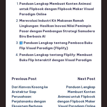
Panduan Lengkap Membuat Konten Animasi
untuk Flipbook dengan Flipbook Maker Visual
Paradigm Online
Merevolusi Industri Kit Makanan Ramah
Lingkungan: Hasilkan Inovasi Nilai Pemimpin
Pasar dengan Pembangun Strategi Samudera
Biru Berbasis AI
Panduan Lengkap tentang Pembaca Buku
Flip Visual Paradigm (Fliplify)
Panduan Lengkap tentang Fliplify: Membuat
Buku Flip Interaktif dengan Visual Paradigm
Post
Previous Post
Next Post
Dari Kanvas Kosong ke
Panduan Lengkap
navigation
Arsitektur Siap
Membuat Konten
Perusahaan:
Animasi untuk Flipbook
Perjalananku dengan
dengan Flipbook Maker
Ekosistem Berbasis
Visual Paradigm Online