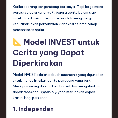
ti
Ketika seorang pengembang bertanya, ‘Tapi bagaimana
o
persisnya cara kerjanya?’, berarti cerita belum siap
untuk diperkirakan. Tujuannya adalah mengurangi
n
kebutuhan akan pertanyaan klarifikasi selama tahap
perencanaan sprint.
Model INVEST untuk
Cerita yang Dapat
Diperkirakan
Model INVEST adalah sebuah mnemonik yang digunakan
untuk mendefinisikan cerita pengguna yang baik.
Meskipun sering disebutkan, banyak tim mengabaikan
aspek
Kecil
dan
Dapat Diuji
yang merupakan aspek
krusial bagi perkiraan.
1. Independen