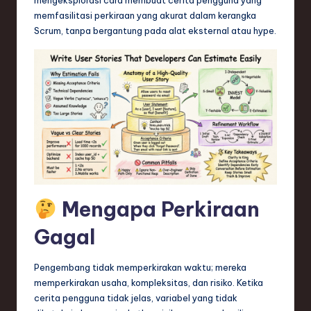
n
memfasilitasi perkiraan yang akurat dalam kerangka
d
Scrum, tanpa bergantung pada alat eksternal atau hype.
s
in
S
o
f
t
w
Mengapa Perkiraan
a
Gagal
r
e
Pengembang tidak memperkirakan waktu; mereka
,
memperkirakan usaha, kompleksitas, dan risiko. Ketika
cerita pengguna tidak jelas, variabel yang tidak
T