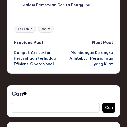
dalam Pemetaan Cerita Pengguna
Tags:
academic
scrum
Post
Previous Post
Next Post
Dampak Arsitektur
Membangun Kerangka
navigation
Perusahaan terhadap
Arsitektur Perusahaan
Efisiensi Operasional
yang Kuat
Cari
Cari