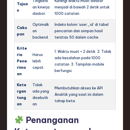
Tingkatk
Kurangi waktu muat dasbor
Tujua
an kinerja
menjadi di bawah 2 detik untuk
n
dasbor.
1000 catatan.
Optimalk
Indeks kolom ‘user_id’ di tabel
Caku
an
pencarian dan simpan hasil
pan
backend.
teratas 50 dalam cache.
Krite
1. Waktu muat < 2 detik. 2. Tidak
ria
Harus
ada kesalahan pada 1000
Pene
lebih
catatan. 3. Tampilan mobile
rima
cepat.
berfungsi.
an
Kete
Tidak
Membutuhkan akses ke API
rgan
ada yang
Analitik yang saat ini dalam
tung
disebutk
tahap beta.
an
an.
Penanganan