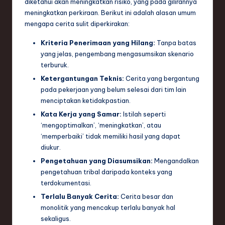
diketahui akan meningkatkan risiko, yang pada gilirannya
e
meningkatkan perkiraan. Berikut ini adalah alasan umum
mengapa cerita sulit diperkirakan:
c
Kriteria Penerimaan yang Hilang:
Tanpa batas
h
yang jelas, pengembang mengasumsikan skenario
,
terburuk.
a
Ketergantungan Teknis:
Cerita yang bergantung
pada pekerjaan yang belum selesai dari tim lain
n
menciptakan ketidakpastian.
d
Kata Kerja yang Samar:
Istilah seperti
‘mengoptimalkan’, ‘meningkatkan’, atau
I
‘memperbaiki’ tidak memiliki hasil yang dapat
n
diukur.
n
Pengetahuan yang Diasumsikan:
Mengandalkan
pengetahuan tribal daripada konteks yang
o
terdokumentasi.
v
Terlalu Banyak Cerita:
Cerita besar dan
monolitik yang mencakup terlalu banyak hal
a
sekaligus.