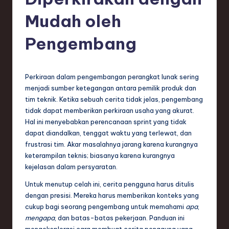
e
si
Mudah oleh
a
Pengembang
n
-
Perkiraan dalam pengembangan perangkat lunak sering
L
menjadi sumber ketegangan antara pemilik produk dan
a
tim teknik. Ketika sebuah cerita tidak jelas, pengembang
tidak dapat memberikan perkiraan usaha yang akurat.
t
Hal ini menyebabkan perencanaan sprint yang tidak
e
dapat diandalkan, tenggat waktu yang terlewat, dan
frustrasi tim. Akar masalahnya jarang karena kurangnya
s
keterampilan teknis; biasanya karena kurangnya
t
kejelasan dalam persyaratan.
T
Untuk menutup celah ini, cerita pengguna harus ditulis
dengan presisi. Mereka harus memberikan konteks yang
r
cukup bagi seorang pengembang untuk memahami
apa
,
e
mengapa
, dan batas-batas pekerjaan. Panduan ini
mengeksplorasi cara membuat cerita pengguna yang