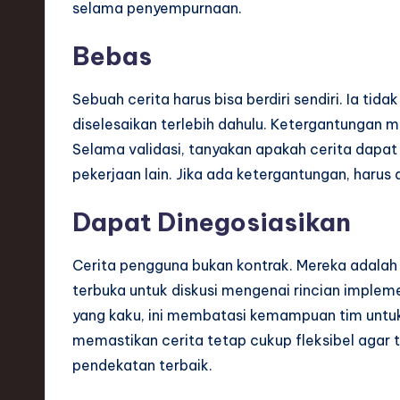
selama penyempurnaan.
ti
Bebas
o
Sebuah cerita harus bisa berdiri sendiri. Ia tid
n
diselesaikan terlebih dahulu. Ketergantungan
Selama validasi, tanyakan apakah cerita dapa
pekerjaan lain. Jika ada ketergantungan, harus d
Dapat Dinegosiasikan
Cerita pengguna bukan kontrak. Mereka adala
terbuka untuk diskusi mengenai rincian implemen
yang kaku, ini membatasi kemampuan tim untuk 
memastikan cerita tetap cukup fleksibel agar
pendekatan terbaik.