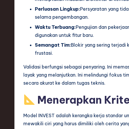
h
Perluasan Lingkup:
Persyaratan yang tid
,
selama pengembangan.
Waktu Terbuang:
Pengujian dan pekerjaa
a
digunakan untuk fitur baru.
n
Semangat Tim:
Blokir yang sering terjad
d
frustasi.
I
Validasi berfungsi sebagai penyaring. Ini memast
layak yang melanjutkan. Ini melindungi fokus t
n
secara akurat ke dalam tugas teknis.
n
Menerapkan Krite
o
v
Model INVEST adalah kerangka kerja standar un
mewakili ciri yang harus dimiliki oleh cerita ya
a