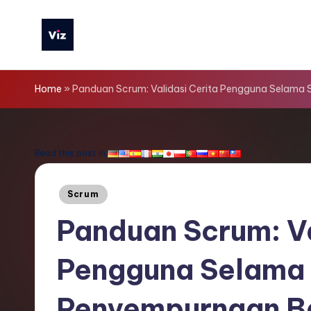
Skip
to
V
content
iz
Home
»
Panduan Scrum: Validasi Cerita Pengguna Selama
T
o
Read this post in:
o
Posted
Scrum
ls
in
Panduan Scrum: Va
I
Pengguna Selama 
n
d
Penyempurnaan B