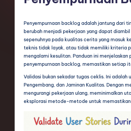
o
n
Penyempurnaan backlog adalah jantung dari tim
e
berubah menjadi pekerjaan yang dapat diambil 
sepenuhnya pada kualitas cerita yang masuk ke
si
teknis tidak layak, atau tidak memiliki kriter
a
mengalami kesulitan. Panduan ini menjelaskan 
penyempurnaan backlog, memastikan setiap ite
n
Validasi bukan sekadar tugas ceklis. Ini adalah
-
Pengembang, dan Jaminan Kualitas. Dengan men
L
mengurangi pekerjaan ulang, meminimalkan utan
eksplorasi metode-metode untuk memastikan se
a
t
e