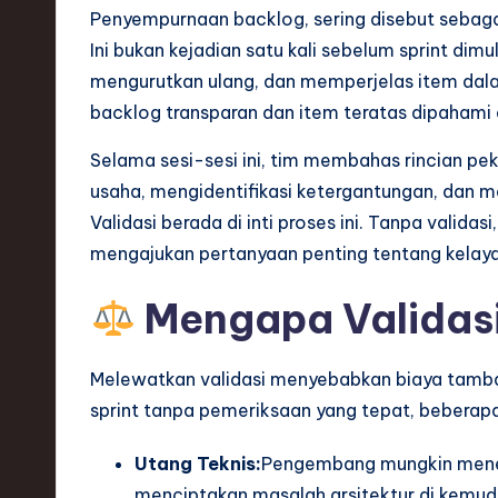
S
Penyempurnaan backlog, sering disebut sebagai
o
Ini bukan kejadian satu kali sebelum sprint dimu
mengurutkan ulang, dan memperjelas item dal
ft
backlog transparan dan item teratas dipahami 
w
Selama sesi-sesi ini, tim membahas rincian p
a
usaha, mengidentifikasi ketergantungan, dan m
Validasi berada di inti proses ini. Tanpa valid
r
mengajukan pertanyaan penting tentang kelaya
e
Mengapa Validasi
,
T
Melewatkan validasi menyebabkan biaya tambah
sprint tanpa pemeriksaan yang tepat, beberapa
e
Utang Teknis:
Pengembang mungkin menera
c
menciptakan masalah arsitektur di kemudi