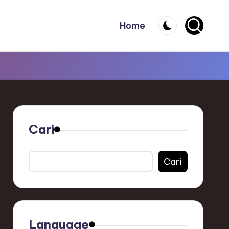
Home
Cari
Cari
Language