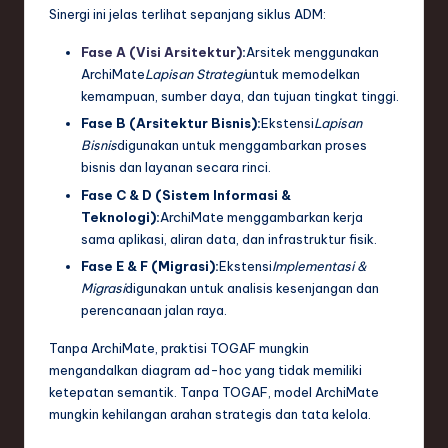
Sinergi ini jelas terlihat sepanjang siklus ADM:
Fase A (Visi Arsitektur)
:
Arsitek menggunakan
ArchiMate
Lapisan Strategi
untuk memodelkan
kemampuan, sumber daya, dan tujuan tingkat tinggi.
Fase B (Arsitektur Bisnis):
Ekstensi
Lapisan
Bisnis
digunakan untuk menggambarkan proses
bisnis dan layanan secara rinci.
Fase C & D (Sistem Informasi &
Teknologi):
ArchiMate menggambarkan kerja
sama aplikasi, aliran data, dan infrastruktur fisik.
Fase E & F (Migrasi):
Ekstensi
Implementasi &
Migrasi
digunakan untuk analisis kesenjangan dan
perencanaan jalan raya.
Tanpa ArchiMate, praktisi TOGAF mungkin
mengandalkan diagram ad-hoc yang tidak memiliki
ketepatan semantik. Tanpa TOGAF, model ArchiMate
mungkin kehilangan arahan strategis dan tata kelola.