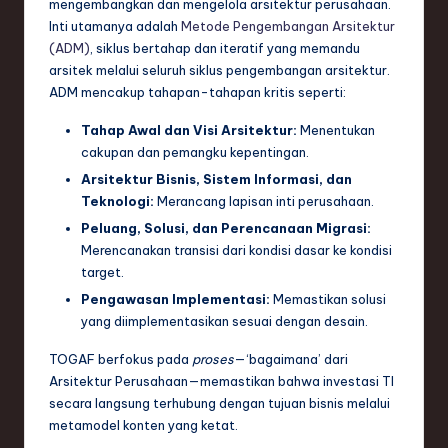
mengembangkan dan mengelola arsitektur perusahaan.
e
Inti utamanya adalah
Metode Pengembangan Arsitektur
(ADM)
, siklus bertahap dan iteratif yang memandu
c
arsitek melalui seluruh siklus pengembangan arsitektur.
h
ADM mencakup tahapan-tahapan kritis seperti:
,
Tahap Awal dan Visi Arsitektur:
Menentukan
cakupan dan pemangku kepentingan.
a
Arsitektur Bisnis, Sistem Informasi, dan
n
Teknologi:
Merancang lapisan inti perusahaan.
d
Peluang, Solusi, dan Perencanaan Migrasi:
Merencanakan transisi dari kondisi dasar ke kondisi
I
target.
n
Pengawasan Implementasi:
Memastikan solusi
n
yang diimplementasikan sesuai dengan desain.
o
TOGAF berfokus pada
proses
—‘bagaimana’ dari
Arsitektur Perusahaan—memastikan bahwa investasi TI
v
secara langsung terhubung dengan tujuan bisnis melalui
a
metamodel konten yang ketat.