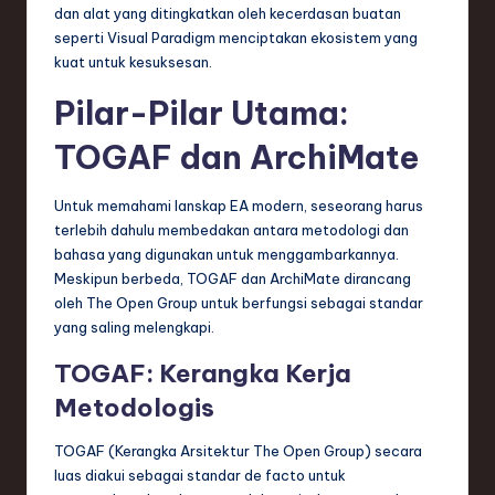
n
dan alat yang ditingkatkan oleh kecerdasan buatan
seperti Visual Paradigm menciptakan ekosistem yang
d
kuat untuk kesuksesan.
s
Pilar-Pilar Utama:
in
TOGAF dan ArchiMate
S
o
Untuk memahami lanskap EA modern, seseorang harus
f
terlebih dahulu membedakan antara metodologi dan
bahasa yang digunakan untuk menggambarkannya.
t
Meskipun berbeda, TOGAF dan ArchiMate dirancang
w
oleh The Open Group untuk berfungsi sebagai standar
yang saling melengkapi.
a
TOGAF: Kerangka Kerja
r
Metodologis
e
,
TOGAF (Kerangka Arsitektur The Open Group) secara
luas diakui sebagai standar de facto untuk
T