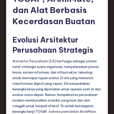
e
dan Alat Berbasis
si
a
Kecerdasan Buatan
n
-
Evolusi Arsitektur
L
Perusahaan Strategis
a
t
Arsitektur Perusahaan (EA)
berfungsi sebagai sistem
e
saraf strategis suatu organisasi, menyelaraskan proses
bisnis, sistem informasi, dan infrastruktur teknologi
s
untuk mencapai tujuan utama. Di era yang menuntut
t
transformasi digital yang cepat, EA menyediakan
kerangka kerja yang diperlukan untuk operasi saat ini dan
T
evolusi masa depan. Namun, kompleksitas perusahaan
r
modern membutuhkan standar yang kuat dan alat
canggih untuk menjadi efektif. Di sinilah konvergensi
e
kerangka kerja TOGAF,
bahasa pemodelan ArchiMate
,