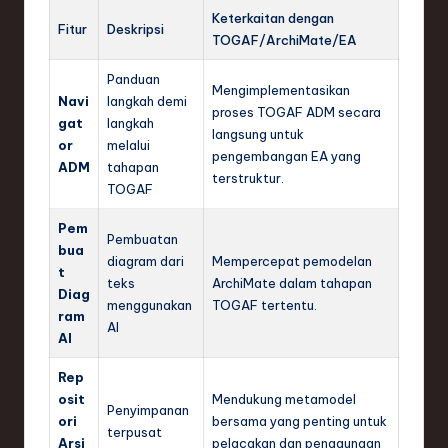
Keterkaitan dengan
Fitur
Deskripsi
TOGAF/ArchiMate/EA
Panduan
Mengimplementasikan
Navi
langkah demi
proses TOGAF ADM secara
gat
langkah
langsung untuk
or
melalui
pengembangan EA yang
ADM
tahapan
terstruktur.
TOGAF
Pem
Pembuatan
bua
diagram dari
Mempercepat pemodelan
t
teks
ArchiMate dalam tahapan
Diag
menggunakan
TOGAF tertentu.
ram
AI
AI
Rep
osit
Mendukung metamodel
Penyimpanan
ori
bersama yang penting untuk
terpusat
Arsi
pelacakan dan penggunaan