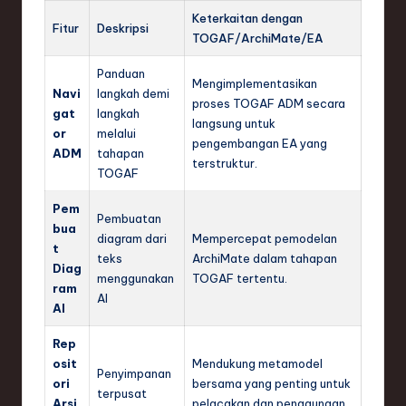
Keterkaitan dengan
Fitur
Deskripsi
TOGAF/ArchiMate/EA
Panduan
Mengimplementasikan
Navi
langkah demi
proses TOGAF ADM secara
gat
langkah
langsung untuk
or
melalui
pengembangan EA yang
ADM
tahapan
terstruktur.
TOGAF
Pem
Pembuatan
bua
diagram dari
Mempercepat pemodelan
t
teks
ArchiMate dalam tahapan
Diag
menggunakan
TOGAF tertentu.
ram
AI
AI
Rep
osit
Mendukung metamodel
Penyimpanan
ori
bersama yang penting untuk
terpusat
Arsi
pelacakan dan penggunaan