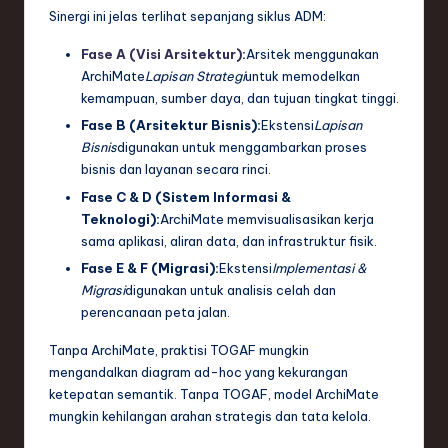
Sinergi ini jelas terlihat sepanjang siklus ADM:
Fase A (Visi Arsitektur)
:
Arsitek menggunakan
ArchiMate
Lapisan Strategi
untuk memodelkan
kemampuan, sumber daya, dan tujuan tingkat tinggi.
Fase B (Arsitektur Bisnis):
Ekstensi
Lapisan
Bisnis
digunakan untuk menggambarkan proses
bisnis dan layanan secara rinci.
Fase C & D (Sistem Informasi &
Teknologi):
ArchiMate memvisualisasikan kerja
sama aplikasi, aliran data, dan infrastruktur fisik.
Fase E & F (Migrasi):
Ekstensi
Implementasi &
Migrasi
digunakan untuk analisis celah dan
perencanaan peta jalan.
Tanpa ArchiMate, praktisi TOGAF mungkin
mengandalkan diagram ad-hoc yang kekurangan
ketepatan semantik. Tanpa TOGAF, model ArchiMate
mungkin kehilangan arahan strategis dan tata kelola.