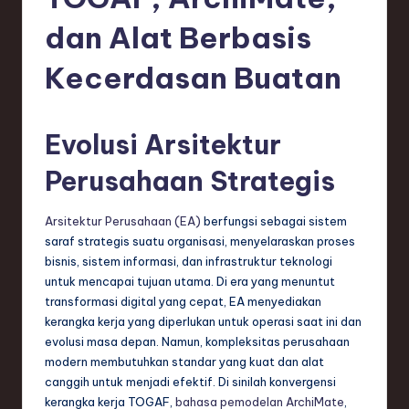
e
si
dan Alat Berbasis
a
Kecerdasan Buatan
n
-
Evolusi Arsitektur
L
Perusahaan Strategis
a
t
Arsitektur Perusahaan (EA)
berfungsi sebagai sistem
e
saraf strategis suatu organisasi, menyelaraskan proses
bisnis, sistem informasi, dan infrastruktur teknologi
s
untuk mencapai tujuan utama. Di era yang menuntut
t
transformasi digital yang cepat, EA menyediakan
kerangka kerja yang diperlukan untuk operasi saat ini dan
T
evolusi masa depan. Namun, kompleksitas perusahaan
r
modern membutuhkan standar yang kuat dan alat
canggih untuk menjadi efektif. Di sinilah konvergensi
e
kerangka kerja TOGAF,
bahasa pemodelan ArchiMate
,