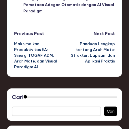
Pemetaan Adegan Otomatis dengan AI Visual
Paradigm
Post
Previous Post
Next Post
Maksimalkan
Panduan Lengkap
navigation
Produktivitas EA:
tentang ArchiMate:
Sinergi TOGAF ADM,
Struktur, Lapisan, dan
ArchiMate, dan Visual
Aplikasi Praktis
Paradigm AI
Cari
Cari