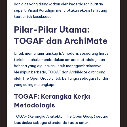
n
dan alat yang ditingkatkan oleh kecerdasan buatan
seperti Visual Paradigm menciptakan ekosistem yang
d
kuat untuk kesuksesan.
s
Pilar-Pilar Utama:
in
TOGAF dan ArchiMate
S
o
Untuk memahami lanskap EA modern, seseorang harus
f
terlebih dahulu membedakan antara metodologi dan
bahasa yang digunakan untuk menggambarkannya.
t
Meskipun berbeda, TOGAF dan ArchiMate dirancang
w
oleh The Open Group untuk berfungsi sebagai standar
yang saling melengkapi.
a
TOGAF: Kerangka Kerja
r
Metodologis
e
,
TOGAF (Kerangka Arsitektur The Open Group) secara
luas diakui sebagai standar de facto untuk
T