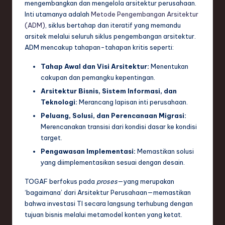
mengembangkan dan mengelola arsitektur perusahaan.
e
Inti utamanya adalah
Metode Pengembangan Arsitektur
(ADM)
, siklus bertahap dan iteratif yang memandu
c
arsitek melalui seluruh siklus pengembangan arsitektur.
h
ADM mencakup tahapan-tahapan kritis seperti:
,
Tahap Awal dan Visi Arsitektur:
Menentukan
cakupan dan pemangku kepentingan.
a
Arsitektur Bisnis, Sistem Informasi, dan
n
Teknologi:
Merancang lapisan inti perusahaan.
d
Peluang, Solusi, dan Perencanaan Migrasi:
Merencanakan transisi dari kondisi dasar ke kondisi
I
target.
n
Pengawasan Implementasi:
Memastikan solusi
n
yang diimplementasikan sesuai dengan desain.
o
TOGAF berfokus pada
proses
—yang merupakan
‘bagaimana’ dari Arsitektur Perusahaan—memastikan
v
bahwa investasi TI secara langsung terhubung dengan
a
tujuan bisnis melalui metamodel konten yang ketat.