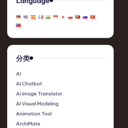
Language
分类
AI
AI Chatbot
AI Image Translator
AI Visual Modeling
Animation Tool
ArchiMate