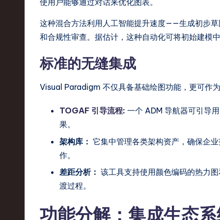
使用户能够通过对话来优化图表。
o
这种混合方法利用人工智能提升速度——生成初步草
v
和合规性审查。据估计，这种自动化可将初始建模中
a
标准的无缝集成
ti
Visual Paradigm 不仅具备基础绘图功能，
o
TOGAF 引导流程
:
一个 ADM 导航器可引
n
果。
架构库：
它集中管理各类架构资产，确保企业
作。
差距分析：
该工具支持使用颜色编码的热力图
渡过程。
功能分解：集成生态系