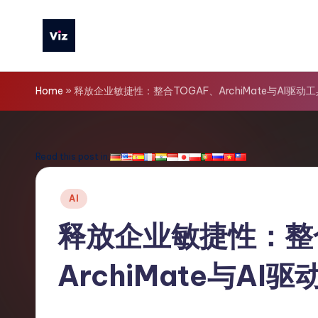
Skip
to
V
content
iz
Home
»
释放企业敏捷性：整合TOGAF、ArchiMate与AI驱动工
T
o
Read this post in:
o
Posted
AI
ls
in
释放企业敏捷性：整
S
ArchiMate与AI
i
m