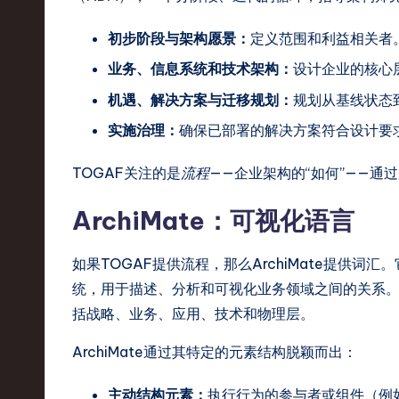
-
初步阶段与架构愿景：
定义范围和利益相关者
L
业务、信息系统和技术架构：
设计企业的核心
机遇、解决方案与迁移规划：
规划从基线状态
a
实施治理：
确保已部署的解决方案符合设计要
t
TOGAF关注的是
流程
——企业架构的“如何”——通
e
s
ArchiMate：可视化语言
t
如果TOGAF提供流程，那么ArchiMate提供
T
统，用于描述、分析和可视化业务领域之间的关系。Ar
括战略、业务、应用、技术和物理层。
r
ArchiMate通过其特定的元素结构脱颖而出：
e
主动结构元素：
执行行为的参与者或组件（例