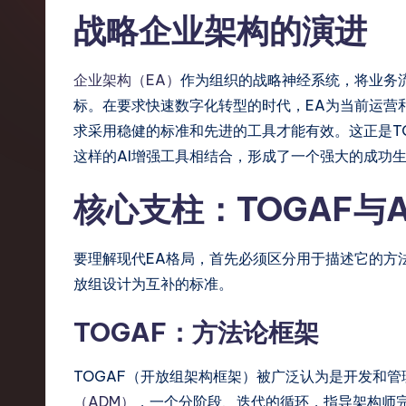
p
战略企业架构的演进
li
企业架构（EA）
作为组织的战略神经系统，将业务
fi
标。在要求快速数字化转型的时代，EA为当前运营
e
求采用稳健的标准和先进的工具才能有效。这正是TO
这样的AI增强工具相结合，形成了一个强大的成功
d
核心支柱：TOGAF与Ar
C
hi
要理解现代EA格局，首先必须区分用于描述它的方法论
n
放组设计为互补的标准。
e
TOGAF：方法论框架
s
TOGAF（开放组架构框架）被广泛认为是开发和
e
（ADM）
，一个分阶段、迭代的循环，指导架构师完