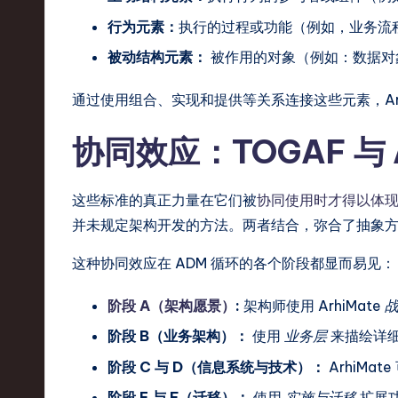
n
行为元素：
执行的过程或功能（例如，业务流
d
被动结构元素：
被作用的对象（例如：数据对
s
通过使用组合、实现和提供等关系连接这些元素，Arc
in
协同效应：TOGAF 与 
S
o
这些标准的真正力量在它们被
协同使用时才得以体
并未规定架构开发的方法。两者结合，弥合了抽象
ft
w
这种协同效应在 ADM 循环的各个阶段都显而易见：
a
阶段 A（架构愿景）
:
架构师使用 ArhiMate
战
阶段 B（业务架构）：
使用
业务层
来描绘详
r
阶段 C 与 D（信息系统与技术）：
ArhiM
e
阶段 E 与 F（迁移）：
使用
实施与迁移
扩展