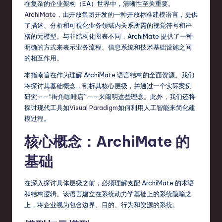
fi
在复杂的企业架构（EA）世界中，清晰性至关重要。
e
ArchiMate
，由开放集团开发的一种开放标准建模语言，提供
了描述、分析和可视化业务领域内关系所需的视觉符号和严
d
格的元模型。与非结构化图表不同，ArchiMate 提供了一种
C
明确的方式来表示业务流程、信息系统和技术基础设施之间
的相互作用。
hi
本指南旨在作为理解 ArchiMate 语言结构的全面资源。我们
n
将探讨其基础概念，剖析其核心层级，并通过一个实际案例
e
研究——“街角咖啡店”——来阐明这些理念。此外，我们还将
探讨现代工具如
Visual Paradigm
如何利用人工智能来简化建
s
模过程。
e
核心概念：ArchiMate 的
-
基础
L
a
在深入探讨具体层级之前，必须理解支配 ArchiMate 的术语
和结构逻辑。该语言建立在系统动力学基础上的系统隐喻之
t
上，将企业视为包含边界、目的、行为和资源的系统。
e