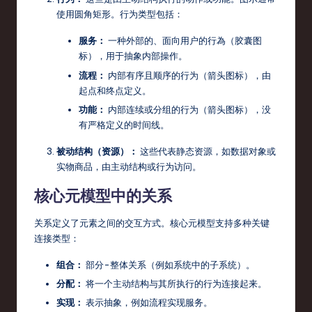
o
使用圆角矩形。行为类型包括：
v
服务：
一种外部的、面向用户的行為（胶囊图
a
标），用于抽象内部操作。
ti
流程：
内部有序且顺序的行为（箭头图标），由
起点和终点定义。
o
功能：
内部连续或分组的行为（箭头图标），没
n
有严格定义的时间线。
被动结构（资源）：
这些代表静态资源，如数据对象或
实物商品，由主动结构或行为访问。
核心元模型中的关系
关系定义了元素之间的交互方式。核心元模型支持多种关键
连接类型：
组合：
部分-整体关系（例如系统中的子系统）。
分配：
将一个主动结构与其所执行的行为连接起来。
实现：
表示抽象，例如流程实现服务。