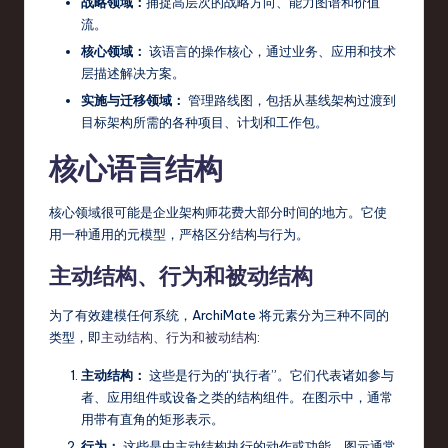
战略领域：
捕捉高层次的战略方向、能力图谱和价值
r
流。
核心领域：
该语言的操作核心，通过业务、应用和技术
e
层描述解决方案。
,
实施与迁移领域：
管理路线图，包括从基线架构过渡到
T
目标架构所需的各种项目、计划和工作包。
e
核心语言结构
c
核心领域很可能是企业架构师花费大部分时间的地方。它使
h
用一种通用的元模型，严格区分结构与行为。
,
主动结构、行为和被动结构
a
为了有效建模任何系统，ArchiMate 将元素分为三种不同的
n
类型，即
主动结构、行为和被动结构
:
d
主动结构：
这些是行为的“执行者”。它们代表诸如参与
In
者、应用组件或设备之类的结构组件。在图示中，通常
n
用带有直角的矩形表示。
行为：
这些是由主动结构执行的动作或功能。图示通常