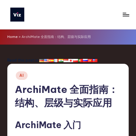
Skip
to
V
content
iz
Home
»
ArchiMate 全面指南：结构、层级与实际应用
T
o
Read this post in:
o
Posted
ls
AI
in
S
ArchiMate 全面指南：
i
结构、层级与实际应用
m
p
ArchiMate 入门
li