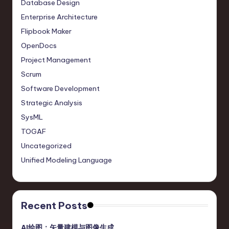
Database Design
Enterprise Architecture
Flipbook Maker
OpenDocs
Project Management
Scrum
Software Development
Strategic Analysis
SysML
TOGAF
Uncategorized
Unified Modeling Language
Recent Posts
AI绘图：矢量建模与图像生成