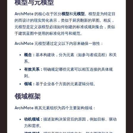
模型与元模型
s
t
ArchiMate 的核心在于区分
模型
和
元模型
。模型是为特定目
的而设计的现实简化表示，类似于厨房翻新的草图。相反，
T
元模型是定义该模型必须如何创建的标准或规则集合，类似
r
于建筑蓝图中使用的标准化符号和规范。
e
ArchiMate 元模型通过定义以下内容来确保一致性：
n
概念：
基本构建块，分为元素（如参与者或流程）和关
系。
d
有效关系：
明确规定哪些元素可以相互连接的具体规
s
则。
in
领域：
基于企业各个方面的元素逻辑分组。
S
领域框架
o
ArchiMate 将其元素组织为四个主要架构领域：
ft
动机领域：
描述架构决策背后的原因，例如目标、驱动
w
力和需求。
a