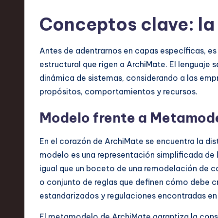
r
Conceptos clave: la
e
Antes de adentrarnos en capas específicas, es 
n
estructural que rigen a ArchiMate. El lenguaje
d
dinámica de sistemas, considerando a las emp
propósitos, comportamientos y recursos.
s
Modelo frente a Metamod
i
n
En el corazón de ArchiMate se encuentra la dist
modelo es una representación simplificada de l
S
igual que un boceto de una remodelación de co
o
o conjunto de reglas que definen cómo debe cr
estandarizados y regulaciones encontradas en 
ft
El metamodelo de ArchiMate garantiza la consis