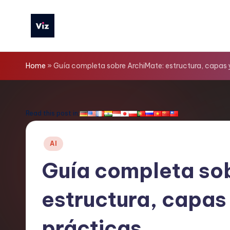
Saltar
al
V
contenido
iz
Home
»
Guía completa sobre ArchiMate: estructura, capas 
T
o
Read this post in:
o
Publicado
AI
ls
en
Guía completa so
S
estructura, capas
p
a
prácticas