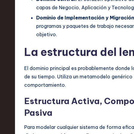
n
capas de Negocio, Aplicación y Tecnolog
d
Dominio de Implementación y Migración
programas y paquetes de trabajo necesari
I
objetivo.
n
La estructura del le
n
o
El dominio principal es probablemente donde l
de su tiempo. Utiliza un metamodelo genérico 
v
comportamiento.
a
Estructura Activa, Compo
ti
Pasiva
o
Para modelar cualquier sistema de forma efica
n