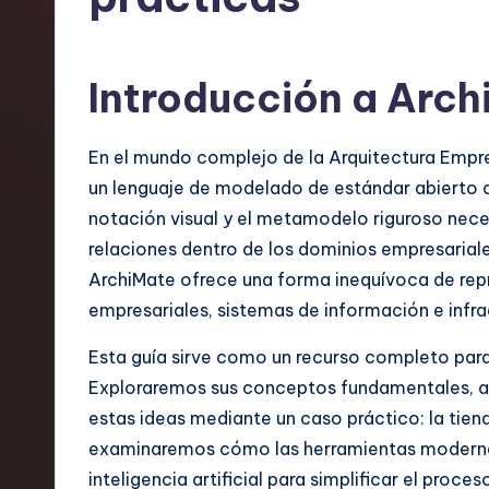
n
is
Introducción a Arch
h
-
En el mundo complejo de la Arquitectura Empres
un lenguaje de modelado de estándar abierto 
L
notación visual y el metamodelo riguroso necesa
a
relaciones dentro de los dominios empresariale
ArchiMate ofrece una forma inequívoca de repr
t
empresariales, sistemas de información e infra
e
Esta guía sirve como un recurso completo para
s
Exploraremos sus conceptos fundamentales, an
estas ideas mediante un caso práctico: la tie
t
examinaremos cómo las herramientas moder
T
inteligencia artificial para simplificar el proc