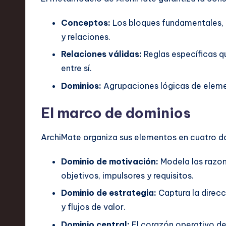
w
a
Conceptos:
Los bloques fundamentales, 
y relaciones.
r
Relaciones válidas:
Reglas específicas 
e
entre sí.
,
Dominios:
Agrupaciones lógicas de eleme
T
El marco de dominios
e
ArchiMate organiza sus elementos en cuatro do
c
Dominio de motivación:
Modela las razon
h
objetivos, impulsores y requisitos.
,
Dominio de estrategia:
Captura la direcc
y flujos de valor.
a
Dominio central:
El corazón operativo del