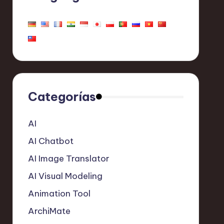
Categorías
AI
AI Chatbot
AI Image Translator
AI Visual Modeling
Animation Tool
ArchiMate