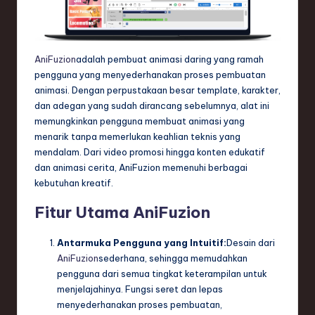
e
c
AniFuzion
adalah pembuat animasi daring yang ramah
h
pengguna yang menyederhanakan proses pembuatan
,
animasi. Dengan perpustakaan besar template, karakter,
dan adegan yang sudah dirancang sebelumnya, alat ini
a
memungkinkan pengguna membuat animasi yang
n
menarik tanpa memerlukan keahlian teknis yang
mendalam. Dari video promosi hingga konten edukatif
d
dan animasi cerita, AniFuzion memenuhi berbagai
I
kebutuhan kreatif.
n
Fitur Utama AniFuzion
n
Antarmuka Pengguna yang Intuitif:
Desain dari
o
AniFuzion
sederhana, sehingga memudahkan
v
pengguna dari semua tingkat keterampilan untuk
menjelajahinya. Fungsi seret dan lepas
a
menyederhanakan proses pembuatan,