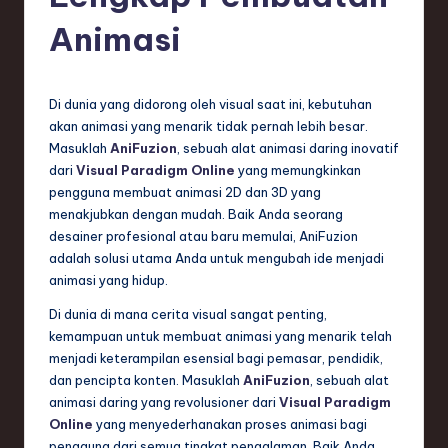
e
Animasi
si
a
n
Di dunia yang didorong oleh visual saat ini, kebutuhan
akan animasi yang menarik tidak pernah lebih besar.
-
Masuklah
AniFuzion
, sebuah alat animasi daring inovatif
L
dari
Visual Paradigm Online
yang memungkinkan
pengguna membuat animasi 2D dan 3D yang
a
menakjubkan dengan mudah. Baik Anda seorang
t
desainer profesional atau baru memulai, AniFuzion
adalah solusi utama Anda untuk mengubah ide menjadi
e
animasi yang hidup.
s
Di dunia di mana cerita visual sangat penting,
t
kemampuan untuk membuat animasi yang menarik telah
menjadi keterampilan esensial bagi pemasar, pendidik,
T
dan pencipta konten. Masuklah
AniFuzion
, sebuah alat
r
animasi daring yang revolusioner dari
Visual Paradigm
Online
yang menyederhanakan proses animasi bagi
e
pengguna dari semua tingkat pengalaman. Baik Anda