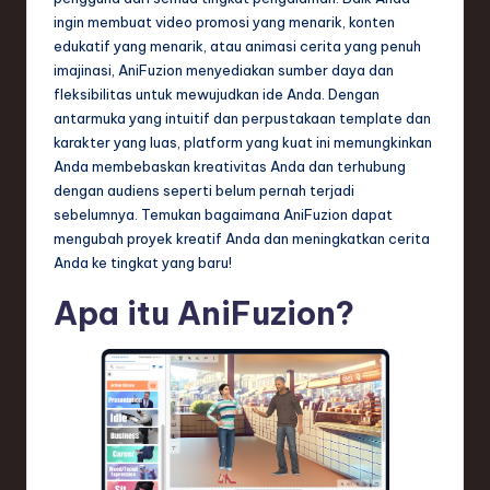
n
ingin membuat video promosi yang menarik, konten
edukatif yang menarik, atau animasi cerita yang penuh
d
imajinasi, AniFuzion menyediakan sumber daya dan
s
fleksibilitas untuk mewujudkan ide Anda. Dengan
antarmuka yang intuitif dan perpustakaan template dan
in
karakter yang luas, platform yang kuat ini memungkinkan
S
Anda membebaskan kreativitas Anda dan terhubung
dengan audiens seperti belum pernah terjadi
o
sebelumnya. Temukan bagaimana AniFuzion dapat
f
mengubah proyek kreatif Anda dan meningkatkan cerita
Anda ke tingkat yang baru!
t
w
Apa itu AniFuzion?
a
r
e
,
T