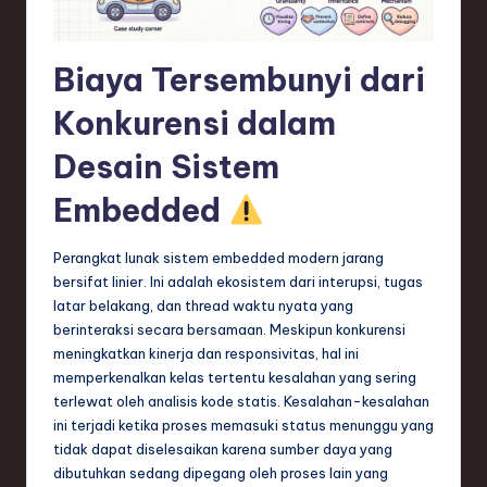
e
c
Biaya Tersembunyi dari
h
Konkurensi dalam
,
Desain Sistem
a
Embedded
n
d
Perangkat lunak sistem embedded modern jarang
I
bersifat linier. Ini adalah ekosistem dari interupsi, tugas
latar belakang, dan thread waktu nyata yang
n
berinteraksi secara bersamaan. Meskipun konkurensi
n
meningkatkan kinerja dan responsivitas, hal ini
memperkenalkan kelas tertentu kesalahan yang sering
o
terlewat oleh analisis kode statis. Kesalahan-kesalahan
v
ini terjadi ketika proses memasuki status menunggu yang
tidak dapat diselesaikan karena sumber daya yang
a
dibutuhkan sedang dipegang oleh proses lain yang