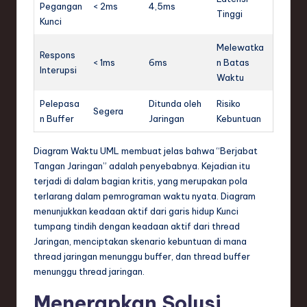
Pegangan
< 2ms
4,5ms
Tinggi
Kunci
Melewatka
Respons
< 1ms
6ms
n Batas
Interupsi
Waktu
Pelepasa
Ditunda oleh
Risiko
Segera
n Buffer
Jaringan
Kebuntuan
Diagram Waktu UML membuat jelas bahwa “Berjabat
Tangan Jaringan” adalah penyebabnya. Kejadian itu
terjadi di dalam bagian kritis, yang merupakan pola
terlarang dalam pemrograman waktu nyata. Diagram
menunjukkan keadaan aktif dari garis hidup Kunci
tumpang tindih dengan keadaan aktif dari thread
Jaringan, menciptakan skenario kebuntuan di mana
thread jaringan menunggu buffer, dan thread buffer
menunggu thread jaringan.
Menerapkan Solusi