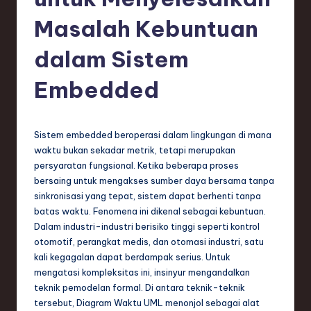
e
si
Masalah Kebuntuan
a
dalam Sistem
n
Embedded
-
L
a
Sistem embedded beroperasi dalam lingkungan di mana
waktu bukan sekadar metrik, tetapi merupakan
t
persyaratan fungsional. Ketika beberapa proses
e
bersaing untuk mengakses sumber daya bersama tanpa
sinkronisasi yang tepat, sistem dapat berhenti tanpa
s
batas waktu. Fenomena ini dikenal sebagai kebuntuan.
t
Dalam industri-industri berisiko tinggi seperti kontrol
otomotif, perangkat medis, dan otomasi industri, satu
T
kali kegagalan dapat berdampak serius. Untuk
r
mengatasi kompleksitas ini, insinyur mengandalkan
teknik pemodelan formal. Di antara teknik-teknik
e
tersebut, Diagram Waktu UML menonjol sebagai alat