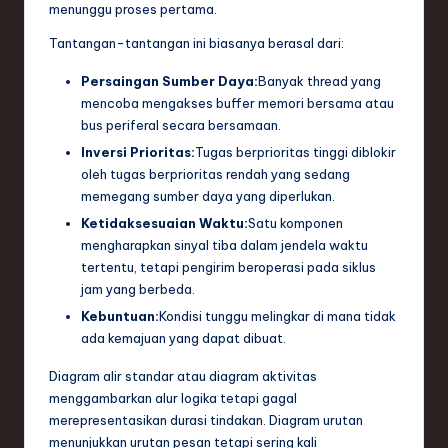
ti
menunggu proses pertama.
o
Tantangan-tantangan ini biasanya berasal dari:
n
Persaingan Sumber Daya:
Banyak thread yang
mencoba mengakses buffer memori bersama atau
bus periferal secara bersamaan.
Inversi Prioritas:
Tugas berprioritas tinggi diblokir
oleh tugas berprioritas rendah yang sedang
memegang sumber daya yang diperlukan.
Ketidaksesuaian Waktu:
Satu komponen
mengharapkan sinyal tiba dalam jendela waktu
tertentu, tetapi pengirim beroperasi pada siklus
jam yang berbeda.
Kebuntuan:
Kondisi tunggu melingkar di mana tidak
ada kemajuan yang dapat dibuat.
Diagram alir standar atau diagram aktivitas
menggambarkan alur logika tetapi gagal
merepresentasikan durasi tindakan. Diagram urutan
menunjukkan urutan pesan tetapi sering kali