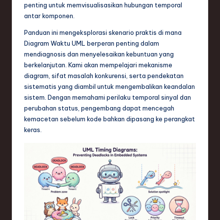
n
penting untuk memvisualisasikan hubungan temporal
antar komponen.
d
Panduan ini mengeksplorasi skenario praktis di mana
s
Diagram Waktu UML berperan penting dalam
in
mendiagnosis dan menyelesaikan kebuntuan yang
berkelanjutan. Kami akan mempelajari mekanisme
S
diagram, sifat masalah konkurensi, serta pendekatan
o
sistematis yang diambil untuk mengembalikan keandalan
sistem. Dengan memahami perilaku temporal sinyal dan
f
perubahan status, pengembang dapat mencegah
t
kemacetan sebelum kode bahkan dipasang ke perangkat
keras.
w
a
r
e
,
T