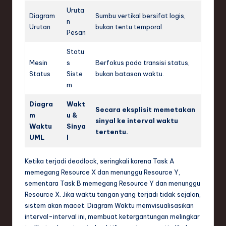
Uruta
Diagram
Sumbu vertikal bersifat logis,
n
Urutan
bukan tentu temporal.
Pesan
Statu
Mesin
s
Berfokus pada transisi status,
Status
Siste
bukan batasan waktu.
m
Diagra
Wakt
Secara eksplisit memetakan
m
u &
sinyal ke interval waktu
Waktu
Sinya
tertentu.
UML
l
Ketika terjadi deadlock, seringkali karena Task A
memegang Resource X dan menunggu Resource Y,
sementara Task B memegang Resource Y dan menunggu
Resource X. Jika waktu tangan yang terjadi tidak sejalan,
sistem akan macet. Diagram Waktu memvisualisasikan
interval-interval ini, membuat ketergantungan melingkar