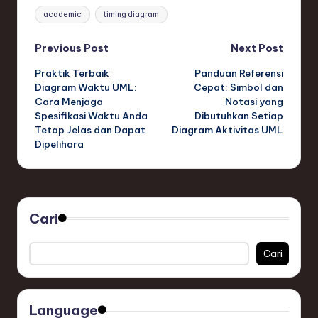
Tags:
academic
timing diagram
Post
Previous Post
Next Post
Praktik Terbaik
Panduan Referensi
navigation
Diagram Waktu UML:
Cepat: Simbol dan
Cara Menjaga
Notasi yang
Spesifikasi Waktu Anda
Dibutuhkan Setiap
Tetap Jelas dan Dapat
Diagram Aktivitas UML
Dipelihara
Cari
Cari
Language