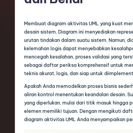
o
n
Membuat diagram aktivitas UML yang kuat meru
e
desain sistem. Diagram ini menyediakan represen
urutan tindakan dalam suatu sistem. Namun, di
si
kelemahan logis dapat menyebabkan kesalah
a
mencegah kesalahan, proses validasi yang terst
sebagai daftar periksa komprehensif untuk me
n
teknis akurat, logis, dan siap untuk diimplemen
-
Apakah Anda memodelkan proses bisnis sederha
L
aliran kontrol menentukan keandalan desain.
yang diperlukan, mulai dari titik masuk hingg
a
elemen memiliki tujuan. Dengan mengikuti dafta
t
diagram aktivitas UML Anda menyampaikan per
e