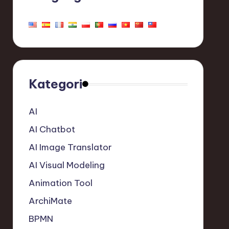
Kategori
AI
AI Chatbot
AI Image Translator
AI Visual Modeling
Animation Tool
ArchiMate
BPMN