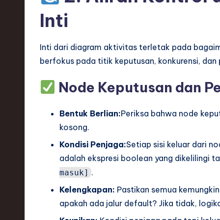
ti
Inti
o
Inti dari diagram aktivitas terletak pada bagai
n
berfokus pada titik keputusan, konkurensi, dan
Node Keputusan dan P
Bentuk Berlian:
Periksa bahwa node keput
kosong.
Kondisi Penjaga:
Setiap sisi keluar dari n
adalah ekspresi boolean yang dikelilingi t
.
masuk]
Kelengkapan:
Pastikan semua kemungkinan 
apakah ada jalur default? Jika tidak, logik