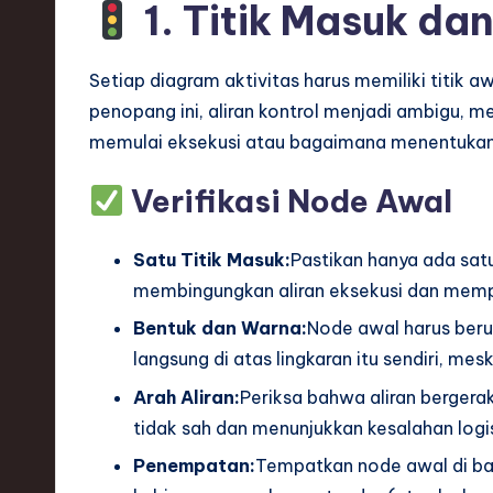
S
1. Titik Masuk da
o
Setiap diagram aktivitas harus memiliki titik aw
ft
penopang ini, aliran kontrol menjadi ambigu,
w
memulai eksekusi atau bagaimana menentukan
a
Verifikasi Node Awal
r
Satu Titik Masuk:
Pastikan hanya ada sat
e
membingungkan aliran eksekusi dan memp
,
Bentuk dan Warna:
Node awal harus berup
langsung di atas lingkaran itu sendiri, me
T
Arah Aliran:
Periksa bahwa aliran bergera
e
tidak sah dan menunjukkan kesalahan logi
c
Penempatan:
Tempatkan node awal di bag