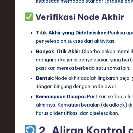
kebiasaan membaca standar (atas ke bawa
h
Verifikasi Node Akhir
,
a
Titik Akhir yang Didefinisikan:
Periksa ap
penyelesaian sukses dari aktivitas.
n
Banyak Titik Akhir:
Diperbolehkan memilik
d
mengarah ke jenis penyelesaian yang berb
I
pastikan mereka berbeda satu sama lain.
Bentuk:
Node akhir adalah lingkaran pejal y
n
Jangan bingung dengan node awal.
n
Kemampuan Dicapai:
Pastikan setiap ja
o
akhirnya. Kematian berjalan (deadlock) di
harus diidentifikasi dan diselesaikan.
v
2. Aliran Kontrol
a