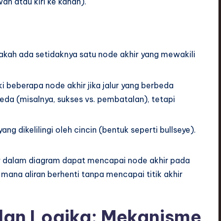
h atau kiri ke kanan).
akah ada setidaknya satu node akhir yang mewakili
i beberapa node akhir jika jalur yang berbeda
eda (misalnya, sukses vs. pembatalan), tetapi
ang dikelilingi oleh cincin (bentuk seperti bullseye).
lur dalam diagram dapat mencapai node akhir pada
 mana aliran berhenti tanpa mencapai titik akhir
 dan Logika: Mekanisme