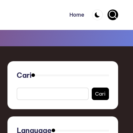
Home
Cari
Cari
Language