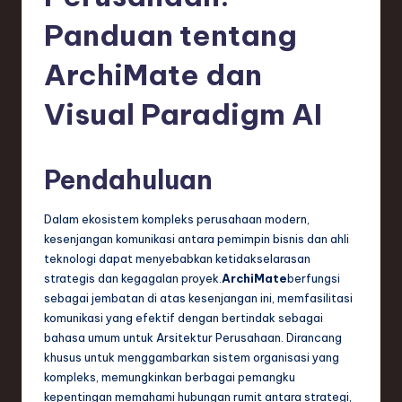
e
Panduan tentang
si
a
ArchiMate dan
n
Visual Paradigm AI
-
L
Pendahuluan
a
t
Dalam ekosistem kompleks perusahaan modern,
e
kesenjangan komunikasi antara pemimpin bisnis dan ahli
teknologi dapat menyebabkan ketidakselarasan
s
strategis dan kegagalan proyek.
ArchiMate
berfungsi
t
sebagai jembatan di atas kesenjangan ini, memfasilitasi
komunikasi yang efektif dengan bertindak sebagai
T
bahasa umum untuk Arsitektur Perusahaan. Dirancang
r
khusus untuk menggambarkan sistem organisasi yang
kompleks, memungkinkan berbagai pemangku
e
kepentingan memahami hubungan rumit antara strategi,