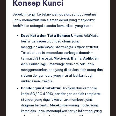
Konsep Kunci
e
Sebelum terjun ke teknik pemodelan, sangat penting
c
untuk mendefinisikan elemen dasar yang menjadikan
h
ArchiMate sebagai standar komunikasi yang kuat.
,
Kosa Kata dan Tata Bahasa Umum:
ArkiMate
a
berfungsi seperti bahasa alami yang
menggunakan
Subjek-Kata Kerja-Objek
struktur.
n
Tata bahasa ini mencakup berbagai domain—
d
termasuk
Strategi, Motivasi, Bisnis, Aplikasi,
dan Teknologi
—memungkinkan arsitek untuk
I
menggambarkan apa yang dilakukan oleh orang dan
n
sistem dengan cara yang intuitif bahkan bagi
audiens non-teknis.
n
Pandangan Arsitektur:
Dipinjam dari kerangka
o
kerja ISO/IEC 42010, pandangan adalah template
standar yang digunakan untuk membuat jenis
v
diagram tertentu. Mereka menyaring model yang
a
kompleks untuk menampilkan hanya informasi yang