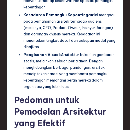
relevan terhadap kekhawatiran spesifik pemangku
ti
kepentingan.
o
Kesadaran Pemangku Kepentingan:
Ini mengacu
n
pada pemahaman arsitek terhadap audiens
(misalnya, CEO, Product Owner, Insinyur Jaringan)
dan dorongan khusus mereka. Kesadaran ini
menentukan tingkat detail dan cakupan model yang
disajikan.
Pengisahan Visual:
Arsitektur bukanlah gambaran
statis, melainkan sebuah perjalanan. Dengan
menghubungkan berbagai pandangan, arsitek
menciptakan narasi yang membantu pemangku
kepentingan memahami peran mereka dalam
organisasi yang lebih luas.
Pedoman untuk
Pemodelan Arsitektur
yang Efektif