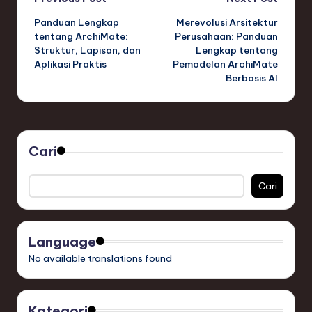
Post
Panduan Lengkap
Merevolusi Arsitektur
navigation
tentang ArchiMate:
Perusahaan: Panduan
Struktur, Lapisan, dan
Lengkap tentang
Aplikasi Praktis
Pemodelan ArchiMate
Berbasis AI
Cari
Cari
Language
No available translations found
Kategori