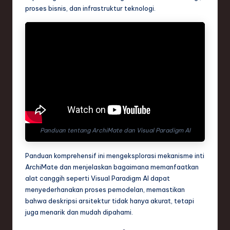
n
proses bisnis, dan infrastruktur teknologi.
d
s
in
S
o
f
t
Panduan tentang ArchiMate dan Visual Paradigm AI
w
Panduan komprehensif ini mengeksplorasi mekanisme inti
a
ArchiMate dan menjelaskan bagaimana memanfaatkan
r
alat canggih seperti Visual Paradigm AI dapat
menyederhanakan proses pemodelan, memastikan
e
bahwa deskripsi arsitektur tidak hanya akurat, tetapi
,
juga menarik dan mudah dipahami.
T