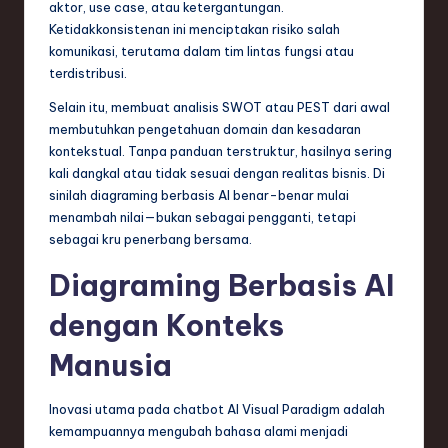
aktor, use case, atau ketergantungan.
e
Ketidakkonsistenan ini menciptakan risiko salah
komunikasi, terutama dalam tim lintas fungsi atau
c
terdistribusi.
h
Selain itu, membuat analisis SWOT atau PEST dari awal
,
membutuhkan pengetahuan domain dan kesadaran
kontekstual. Tanpa panduan terstruktur, hasilnya sering
a
kali dangkal atau tidak sesuai dengan realitas bisnis. Di
n
sinilah diagraming berbasis AI benar-benar mulai
menambah nilai—bukan sebagai pengganti, tetapi
d
sebagai kru penerbang bersama.
I
Diagraming Berbasis AI
n
dengan Konteks
n
o
Manusia
v
Inovasi utama pada chatbot AI Visual Paradigm adalah
a
kemampuannya mengubah bahasa alami menjadi