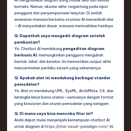
AI menghasilkan diagram yang masuk akal dan sesuai
konteks. Namun, akurasi akhir tergantung pada input
pengguna dan penyempurnaan lanjutan. Di sinilah
wawasan manusia bersama otomasi AI menambah nilai
—AI menyediakan dasar, manusia memvalidasi hasilnya.
Q: Dapatkah saya mengedit diagram setelah
pembuatan?
Ya. Chatbot AI mendukung
pengeditan diagram
berbasis AI
, memungkinkan pengguna mengubah
bentuk, label, dan koneksi. Ini memastikan output akhir
mencerminkan perilaku sistem yang sebenarnya.
Q: Apakah alat ini mendukung berbagai standar
pemodelan?
Ya. Alat ini mendukung UML, SysML, ArchiMate, C4, dan
kerangka kerja bisnis utama—semuanya dengan format
yang konsisten dan aturan pemodelan yang seragam.
Q: Di mana saya bisa mencoba fitur ini?
Anda dapat mulai menjelajahi kemampuan chatbot AI
untuk diagram di
https://chat.visual-paradigm.com/
. Ini