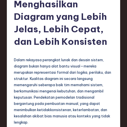
e
Menghasilkan
si
Diagram yang Lebih
a
Jelas, Lebih Cepat,
n
-
dan Lebih Konsisten
L
a
Dalam rekayasa perangkat lunak dan desain sistem,
t
diagram bukan hanya alat bantu visual—mereka
merupakan representasi formal dari logika, perilaku, dan
e
struktur. Kualitas diagram ini secara langsung
s
memengaruhi seberapa baik tim memahami sistem,
berkomunikasi mengenai kebutuhan, dan mengambil
t
keputusan. Pendekatan pemodelan tradisional
T
bergantung pada pembuatan manual, yang dapat
menimbulkan ketidakkonsistenan, keterlambatan, dan
r
kesalahan akibat bias manusia atau konteks yang tidak
e
lengkap.