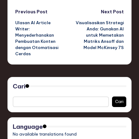
Post
Previous Post
Next Post
Ulasan AI Article
Visualisasikan Strategi
navigation
Writer:
Anda: Gunakan AI
Menyederhanakan
untuk Memetakan
Pembuatan Konten
Matriks Ansoff dan
dengan Otomatisasi
Model McKinsey 7S
Cerdas
Cari
Cari
Language
No available translations found