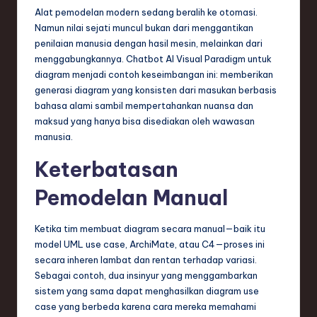
n
Alat pemodelan modern sedang beralih ke otomasi.
Namun nilai sejati muncul bukan dari menggantikan
d
penilaian manusia dengan hasil mesin, melainkan dari
s
menggabungkannya. Chatbot AI Visual Paradigm untuk
diagram menjadi contoh keseimbangan ini: memberikan
in
generasi diagram yang konsisten dari masukan berbasis
S
bahasa alami sambil mempertahankan nuansa dan
maksud yang hanya bisa disediakan oleh wawasan
o
manusia.
f
Keterbatasan
t
Pemodelan Manual
w
a
Ketika tim membuat diagram secara manual—baik itu
r
model UML use case, ArchiMate, atau C4—proses ini
secara inheren lambat dan rentan terhadap variasi.
e
Sebagai contoh, dua insinyur yang menggambarkan
,
sistem yang sama dapat menghasilkan diagram use
case yang berbeda karena cara mereka memahami
T