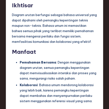
n
Ikhtisar
d
Diagram urutan berfungsi sebagai bahasa universal yang
s
dapat dipahami oleh pemangku kepentingan teknis
maupun non-teknis. Bahasa umum ini memastikan
in
bahwa semua pihak yang terlibat memiliki pemahaman
S
bersama mengenai perilaku dan fungsi sistem,
memfasilitasi komunikasi dan kolaborasi yang efektif.
o
Manfaat
f
t
Pemahaman Bersama
: Dengan menggunakan
w
diagram urutan, semua pemangku kepentingan
dapat memvisualisasikan interaksi dan proses yang
a
sama, mengurangi risiko salah paham.
r
Kolaborasi
: Bahasa umum mendorong kolaborasi
yang lebih baik, karena pemangku kepentingan
e
dapat membahas dan menyempurnakan perilaku
,
sistem menggunakan referensi visual yang sama.
T