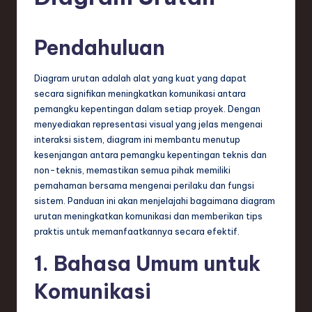
e
si
Pendahuluan
a
n
Diagram urutan adalah alat yang kuat yang dapat
-
secara signifikan meningkatkan komunikasi antara
pemangku kepentingan dalam setiap proyek. Dengan
L
menyediakan representasi visual yang jelas mengenai
a
interaksi sistem, diagram ini membantu menutup
kesenjangan antara pemangku kepentingan teknis dan
t
non-teknis, memastikan semua pihak memiliki
e
pemahaman bersama mengenai perilaku dan fungsi
sistem. Panduan ini akan menjelajahi bagaimana diagram
s
urutan meningkatkan komunikasi dan memberikan tips
t
praktis untuk memanfaatkannya secara efektif.
T
1. Bahasa Umum untuk
r
Komunikasi
e