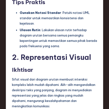
Tips Praktis
e
Gunakan Notasi Standar
: Patuhi notasi UML
c
standar untuk memastikan konsistensi dan
h
kejelasan.
,
Ulasan Rutin
: Lakukan ulasan rutin terhadap
diagram urutan bersama semua pemangku
a
kepentingan untuk memastikan semua pihak berada
n
pada frekuensi yang sama.
d
2. Representasi Visual
I
Ikhtisar
n
n
Sifat visual dari diagram urutan membuat interaksi
kompleks lebih mudah dipahami. Alih-alih mengandalkan
o
deskripsi teks yang panjang, diagram ini menyediakan
v
representasi yang jelas dan ringkas yang mudah
dipahami, mengurangi kesalahpahaman dan
a
meningkatkan komunikasi.