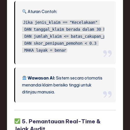
Aturan Contoh:
Jika jenis_klaim == "Kecelakaan" 

 DAN tanggal_klaim berada dalam 30 hari sebelum
 DAN jumlah_klaim <= batas_cakupan_polis 

 DAN skor_penipuan_pemohon < 0.3 

Wawasan AI:
Sistem secara otomatis
menandai klaim berisiko tinggi untuk
ditinjau manusia.
5. Pemantauan Real-Time &
Jejak Audit