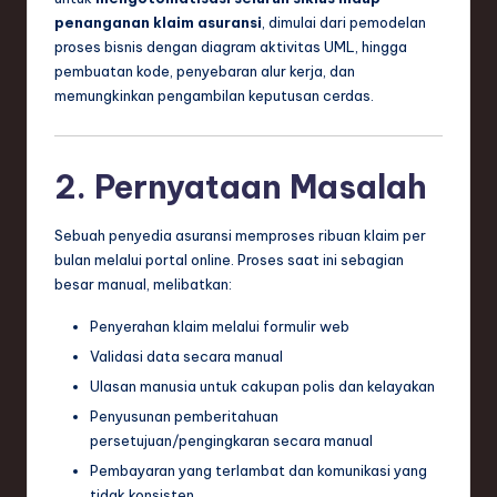
penanganan klaim asuransi
, dimulai dari pemodelan
e
proses bisnis dengan diagram aktivitas UML, hingga
c
pembuatan kode, penyebaran alur kerja, dan
memungkinkan pengambilan keputusan cerdas.
h
,
a
2. Pernyataan Masalah
n
Sebuah penyedia asuransi memproses ribuan klaim per
d
bulan melalui portal online. Proses saat ini sebagian
I
besar manual, melibatkan:
n
Penyerahan klaim melalui formulir web
n
Validasi data secara manual
Ulasan manusia untuk cakupan polis dan kelayakan
o
Penyusunan pemberitahuan
v
persetujuan/pengingkaran secara manual
a
Pembayaran yang terlambat dan komunikasi yang
tidak konsisten