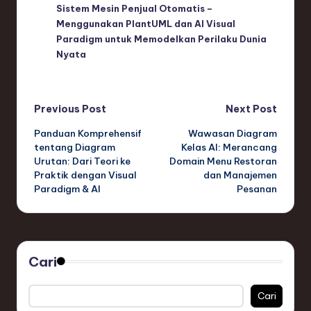
Sistem Mesin Penjual Otomatis –
Menggunakan PlantUML dan AI Visual
Paradigm untuk Memodelkan Perilaku Dunia
Nyata
Post
Previous Post
Next Post
Panduan Komprehensif
Wawasan Diagram
navigation
tentang Diagram
Kelas AI: Merancang
Urutan: Dari Teori ke
Domain Menu Restoran
Praktik dengan Visual
dan Manajemen
Paradigm & AI
Pesanan
Cari
Cari