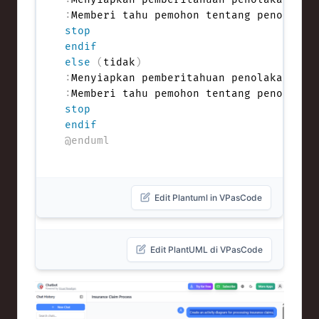
:
Memberi tahu pemohon tentang penolakan
stop
endif
else
(
tidak
)
:
Menyiapkan pemberitahuan penolakan kar
:
Memberi tahu pemohon tentang penolakan
stop
endif
@enduml
Edit Plantuml in VPasCode
Edit PlantUML di VPasCode