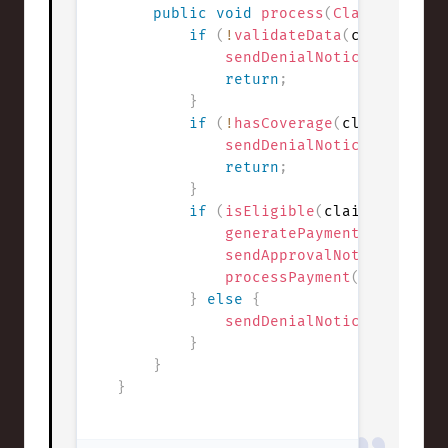
public
void
process
(
Claim
 claim
)
if
(
!
validateData
(
claim
)
)
{
sendDenialNotice
(
claim
,
return
;
}
if
(
!
hasCoverage
(
claim
)
)
{
sendDenialNotice
(
claim
,
return
;
}
if
(
isEligible
(
claim
)
)
{
generatePaymentSchedule
(
sendApprovalNotice
(
claim
processPayment
(
claim
)
;
}
else
{
sendDenialNotice
(
claim
,
}
}
}