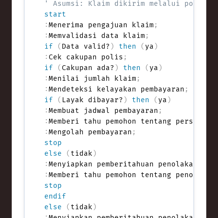
' Asumsi: Klaim dikirim melalui portal 
start
:
Menerima pengajuan klaim
;
:
Memvalidasi data klaim
;
if
(
Data valid?
)
then
(
ya
)
:
Cek cakupan polis
;
if
(
Cakupan ada?
)
then
(
ya
)
:
Menilai jumlah klaim
;
:
Mendeteksi kelayakan pembayaran
;
if
(
Layak dibayar?
)
then
(
ya
)
:
Membuat jadwal pembayaran
;
:
Memberi tahu pemohon tentang persetuju
:
Mengolah pembayaran
;
stop
else
(
tidak
)
:
Menyiapkan pemberitahuan penolakan
;
:
Memberi tahu pemohon tentang penolakan
stop
endif
else
(
tidak
)
:
Menyiapkan pemberitahuan penolakan kar