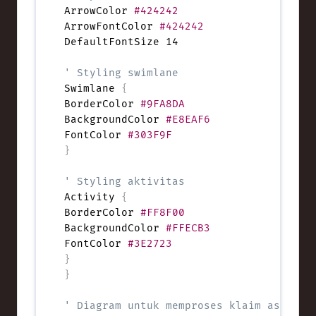
ArrowColor 
#424242
ArrowFontColor 
#424242
DefaultFontSize 14

' Styling swimlane
Swimlane 
{
BorderColor 
#9FA8DA
BackgroundColor 
#E8EAF6
FontColor 
#303F9F
}
' Styling aktivitas
Activity 
{
BorderColor 
#FF8F00
BackgroundColor 
#FFECB3
FontColor 
#3E2723
}
}
' Diagram untuk memproses klaim asurans