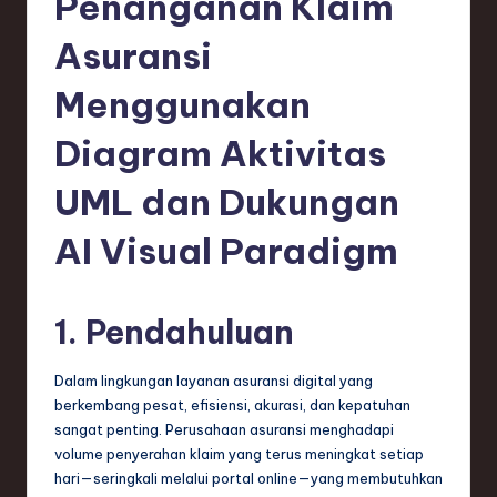
Penanganan Klaim
e
si
Asuransi
a
Menggunakan
n
Diagram Aktivitas
-
L
UML dan Dukungan
a
AI Visual Paradigm
t
e
1. Pendahuluan
s
t
Dalam lingkungan layanan asuransi digital yang
T
berkembang pesat, efisiensi, akurasi, dan kepatuhan
sangat penting. Perusahaan asuransi menghadapi
r
volume penyerahan klaim yang terus meningkat setiap
e
hari—seringkali melalui portal online—yang membutuhkan