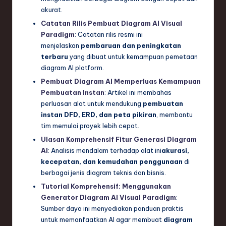
akurat.
Catatan Rilis Pembuat Diagram AI Visual
Paradigm
: Catatan rilis resmi ini
menjelaskan
pembaruan dan peningkatan
terbaru
yang dibuat untuk kemampuan pemetaan
diagram AI platform.
Pembuat Diagram AI Memperluas Kemampuan
Pembuatan Instan
: Artikel ini membahas
perluasan alat untuk mendukung
pembuatan
instan DFD, ERD, dan peta pikiran
, membantu
tim memulai proyek lebih cepat.
Ulasan Komprehensif Fitur Generasi Diagram
AI
: Analisis mendalam terhadap alat ini
akurasi,
kecepatan, dan kemudahan penggunaan
di
berbagai jenis diagram teknis dan bisnis.
Tutorial Komprehensif: Menggunakan
Generator Diagram AI Visual Paradigm
:
Sumber daya ini menyediakan panduan praktis
untuk memanfaatkan AI agar membuat
diagram