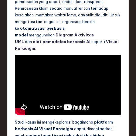
pemrosesan yang cepat, andal, dan transparan.
n
Pemrosesan klaim secara manual rentan terhadap
d
kesalahan, memakan waktu lama, dan sulit diaudit. Untuk
mengatasi tantangan ini, organisasi beralih
s
ke
otomatisasi berbasis
in
model
menggunakan
Diagram Aktivitas
UML
dan
alat pemodelan berbasis AI
seperti
Visual
S
Paradigm
.
o
f
t
w
a
r
e
Studi kasus ini mengeksplorasi bagaimana
platform
,
berbasis AI Visual Paradigm
dapat dimanfaatkan
T
untuk
mengotomatisasi seluruh siklus hidup