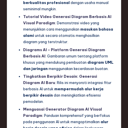
berkualitas profesional
dengan usaha manual
seminimal mungkin.
Tutorial Video Generasi Diagram Berbasis AI
Visual Paradigm
: Demonstrasi video yang
menunjukkan cara menggunakan
masukan bahasa
alami
untuk secara otomatis menghasilkan
diagram yang terstruktur.
Diagrams AI – Platform Generasi Diagram
Berbasis AI
: Gambaran umum tentang platform
khusus yang mendukung pembuatan
diagram UML
dan jaringan
menggunakan kecerdasan buatan.
Tingkatkan Berpikir Desain: Generasi
Diagram AI Baru
: Rilis ini menyoroti integrasi fitur
berbasis AI untuk
mempermudah alur kerja
berpikir desain
dan meningkatkan efisiensi
pemodelan.
Menguasai Generator Diagram AI Visual
Paradigm
: Panduan komprehensif yang berfokus
pada penggunaan AI untuk mengoptimalkan
alur
kerja desain yang efisien
dalam lingkungan