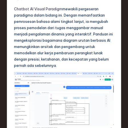
e
Chatbot AI Visual Paradigm
mewakili pergeseran
paradigma dalam bidang ini. Dengan memanfaatkan
c
pemrosesan bahasa alami tingkat lanjut, ia mengubah
h
proses pemodelan dari tugas menggambar manual
menjadi pengalaman dinamis yang interaktif. Panduan ini
,
mengeksplorasi bagaimana diagram urutan berbasis AI
a
memungkinkan arsitek dan pengembang untuk
memodelkan alur kerja pembaruan perangkat lunak
n
dengan presisi, ketahanan, dan kecepatan yang belum
d
pernah ada sebelumnya.
I
n
n
o
v
a