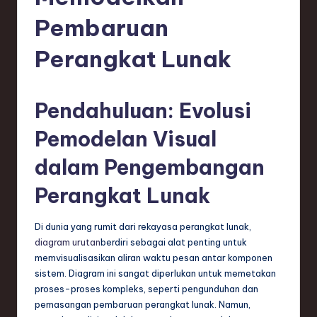
e
Pembaruan
si
a
Perangkat Lunak
n
-
Pendahuluan: Evolusi
L
Pemodelan Visual
a
dalam Pengembangan
t
e
Perangkat Lunak
s
Di dunia yang rumit dari rekayasa perangkat lunak,
t
diagram urutan
berdiri sebagai alat penting untuk
T
memvisualisasikan aliran waktu pesan antar komponen
sistem. Diagram ini sangat diperlukan untuk memetakan
r
proses-proses kompleks, seperti pengunduhan dan
e
pemasangan pembaruan perangkat lunak. Namun,