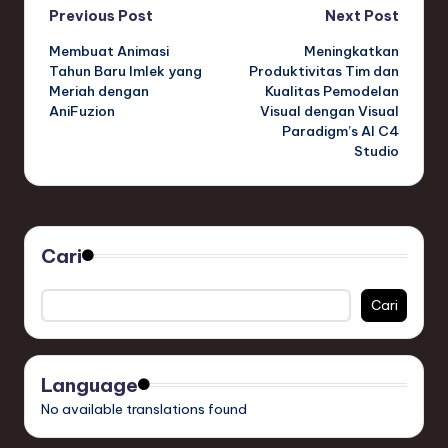
Post
Previous Post
Next Post
Membuat Animasi
Meningkatkan
navigation
Tahun Baru Imlek yang
Produktivitas Tim dan
Meriah dengan
Kualitas Pemodelan
AniFuzion
Visual dengan Visual
Paradigm’s AI C4
Studio
Cari
Cari
Language
No available translations found