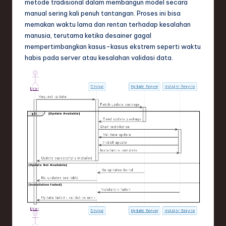
metode tradisional dalam membangun model secara
n
manual sering kali penuh tantangan. Proses ini bisa
d
memakan waktu lama dan rentan terhadap kesalahan
manusia, terutama ketika desainer gagal
s
mempertimbangkan kasus-kasus ekstrem seperti waktu
in
habis pada server atau kesalahan validasi data.
S
o
f
t
w
a
r
e
,
T