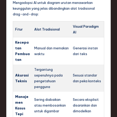
Mengadopsi AI untuk diagram urutan menawarkan
keunggulan yang jelas dibandingkan alat tradisional
drag-and-drop:
Visual Paradigm
Fitur
Alat Tradisional
AI
Kecepa
tan
Manual dan memakan
Generasi instan
Pembua
waktu
dari teks
tan
Tergantung
Akurasi
sepenuhnya pada
Sesuai standar
Teknis
pengetahuan
dan peka konteks
pengguna
Manaje
Sering diabaikan
Secara eksplisit
men
atau membosankan
disarankan dan
Kasus
untuk digambar
dimodelkan
Tepi