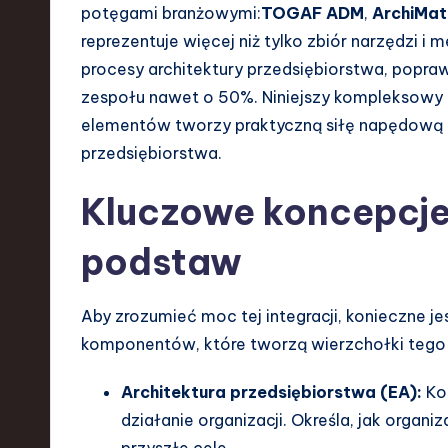
potęgami branżowymi:
TOGAF ADM
,
ArchiMat
e
reprezentuje więcej niż tylko zbiór narzędzi i
procesy architektury przedsiębiorstwa, popr
n
zespołu nawet o 50%. Niniejszy kompleksowy p
d
elementów tworzy praktyczną siłę napędową 
przedsiębiorstwa.
s
i
Kluczowe koncepcje
n
podstaw
S
Aby zrozumieć moc tej integracji, konieczne 
o
komponentów, które tworzą wierzchołki tego 
ft
Architektura przedsiębiorstwa (EA):
Kon
w
działanie organizacji. Określa, jak organ