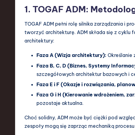
d
1. TOGAF ADM: Metodolo
I
TOGAF ADM pełni rolę silnika zarządzania i pro
n
tworzyć architekturę. ADM składa się z cyklu f
architektury:
n
o
Faza A (Wizja architektury):
Określanie z
Faza B, C, D (Biznes, Systemy Informac
v
szczegółowych architektur bazowych i c
a
Faza E i F (Okazje i rozwiązania, planow
ti
Faza G i H (Kierowanie wdrożeniem, za
pozostaje aktualna.
o
Choć solidny, ADM może być ciężki pod wzgl
n
zespoły mogą się zaprząc mechaniką procesu 