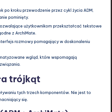
rok po kroku przewodzenie przez cykl życia ADM,
anie pominięty.
pozwalające użytkownikom przekształcać tekstowe
odne z ArchiMate.
nterfejs rozmowy pomagający w doskonaleniu
matyzowane wgląd, które wspomagają
ozwiązania.
ła trójkąt
ywaniu tych trzech komponentów. Nie jest to
acniający się.