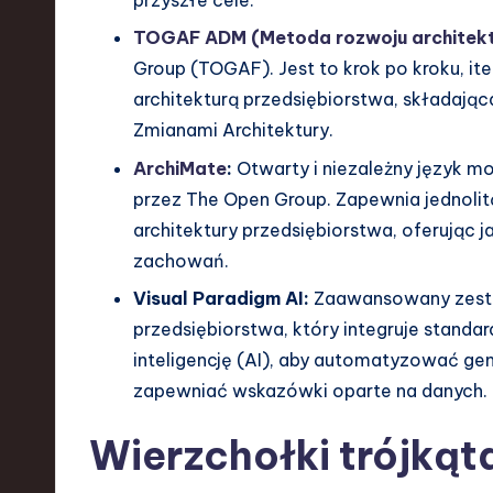
przyszłe cele.
a
TOGAF ADM (Metoda rozwoju architekt
r
Group (TOGAF). Jest to krok po kroku, it
e
architekturą przedsiębiorstwa, składając
Zmianami Architektury.
,
ArchiMate
:
Otwarty i niezależny język m
T
przez The Open Group. Zapewnia jednolit
architektury przedsiębiorstwa, oferując ja
e
zachowań.
c
Visual Paradigm AI:
Zaawansowany zesta
h
przedsiębiorstwa, który integruje standa
inteligencję (AI), aby automatyzować ge
,
zapewniać wskazówki oparte na danych.
a
Wierzchołki trójkąt
n