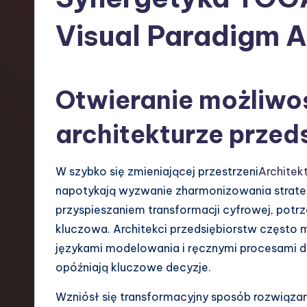
s
Visual Paradigm A
h
-
Otwieranie możliwo
L
a
architekturze przed
t
W szybko się zmieniającej przestrzeni
Architek
e
napotykają wyzwanie zharmonizowania strategii
przyspieszaniem transformacji cyfrowej, potrze
s
kluczowa. Architekci przedsiębiorstw często m
t
językami modelowania i ręcznymi procesami d
opóźniają kluczowe decyzje.
T
Wzniósł się transformacyjny sposób rozwiązani
r