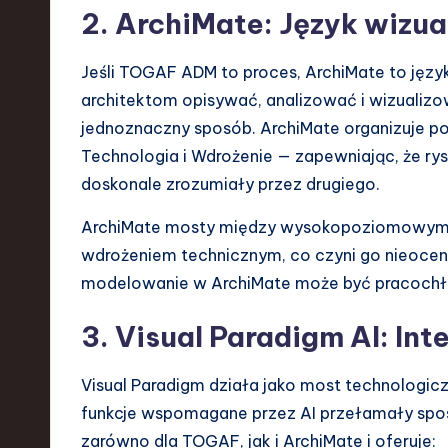
2. ArchiMate: Język wizual
Jeśli TOGAF ADM to proces, ArchiMate to języ
architektom opisywać, analizować i wizualiz
jednoznaczny sposób. ArchiMate organizuje poj
Technologia i Wdrożenie — zapewniając, że ry
doskonale zrozumiały przez drugiego.
ArchiMate mosty między wysokopoziomowymi
wdrożeniem technicznym, co czyni go nieoceni
modelowanie w ArchiMate może być pracochło
3. Visual Paradigm AI: Int
Visual Paradigm działa jako most technologic
funkcje wspomagane przez AI przełamały spo
zarówno dla TOGAF, jak i ArchiMate i oferuje: