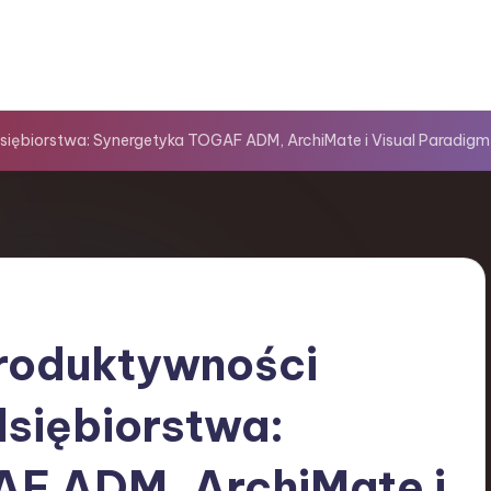
siębiorstwa: Synergetyka TOGAF ADM, ArchiMate i Visual Paradigm
roduktywności
dsiębiorstwa:
F ADM, ArchiMate i