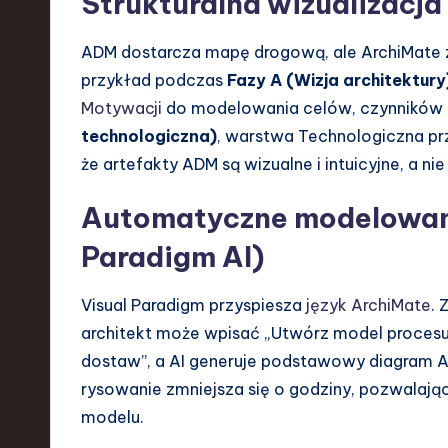
Strukturalna wizualizacj
ADM dostarcza mapę drogową, ale ArchiMate z
przykład podczas
Fazy A (Wizja architektury
Motywacji
do modelowania celów, czynników
technologiczna)
, warstwa Technologiczna prz
że artefakty ADM są wizualne i intuicyjne, a n
Automatyczne modelowani
Paradigm AI)
Visual Paradigm przyspiesza
język ArchiMate
. 
architekt może wpisać „Utwórz model procesu
dostaw”, a AI generuje podstawowy diagram A
rysowanie zmniejsza się o godziny, pozwalając 
modelu.