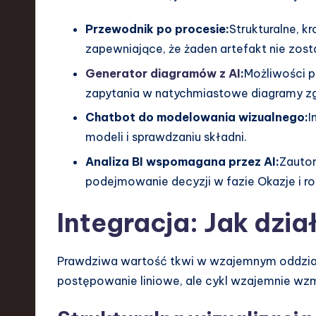
Przewodnik po procesie:
Strukturalne, k
zapewniające, że żaden artefakt nie zost
Generator diagramów z AI
:
Możliwości 
zapytania w natychmiastowe diagramy zg
Chatbot do modelowania wizualnego:
I
modeli i sprawdzaniu składni.
Analiza BI wspomagana przez AI:
Zauto
podejmowanie decyzji w fazie Okazje i r
Integracja: Jak dzia
Prawdziwa wartość tkwi w wzajemnym oddział
postępowanie liniowe, ale cykl wzajemnie wzm