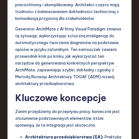
S
pracochłonny i skomplikowany. Architekci często mają
trudności z balansowaniem dokładności technicznej z
o
komunikacją przyjazną dla stakeholderów.
f
Generator ArchiMate z AI firmy Visual Paradigm zmienia
t
tę sytuację, wykorzystując sztuczną inteligencję do
automatycznego tworzenia diagramów na podstawie
w
opisów w języku naturalnym. Ten samouczek zawiera
a
przewodnik krok po kroku, jak wykorzystać ten
narzędzie do generowania konkretnych perspektyw
r
ArchiMate, zapewniając szybki, dokładny i zgodny z
e
Metodą Rozwoju Architektury TOGAF (ADM) rozwój
architektury przedsiębiorstwa.
,
Kluczowe koncepcje
T
e
Zanim przejdziemy do przepływu pracy, konieczne jest
c
zrozumienie podstawowych elementów, które
sprawiają, że ta integracja jest skuteczna.
h
,
Architektura przedsiębiorstwa (EA):
Praktyka