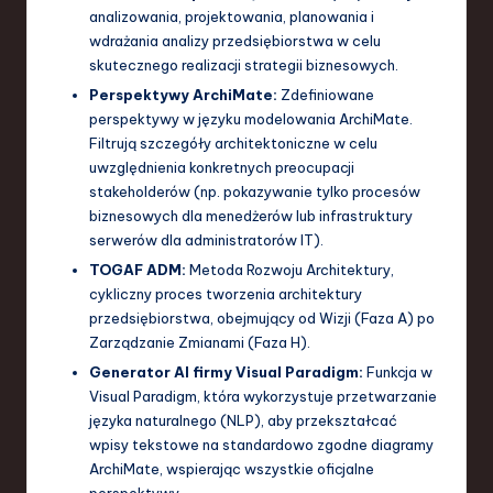
analizowania, projektowania, planowania i
a
wdrażania analizy przedsiębiorstwa w celu
n
skutecznego realizacji strategii biznesowych.
Perspektywy ArchiMate:
Zdefiniowane
d
perspektywy w języku modelowania ArchiMate.
I
Filtrują szczegóły architektoniczne w celu
uwzględnienia konkretnych preocupacji
n
stakeholderów (np. pokazywanie tylko procesów
n
biznesowych dla menedżerów lub infrastruktury
serwerów dla administratorów IT).
o
TOGAF ADM:
Metoda Rozwoju Architektury,
v
cykliczny proces tworzenia architektury
a
przedsiębiorstwa, obejmujący od Wizji (Faza A) po
Zarządzanie Zmianami (Faza H).
ti
Generator AI firmy Visual Paradigm:
Funkcja w
o
Visual Paradigm, która wykorzystuje przetwarzanie
języka naturalnego (NLP), aby przekształcać
n
wpisy tekstowe na standardowo zgodne diagramy
ArchiMate, wspierając wszystkie oficjalne