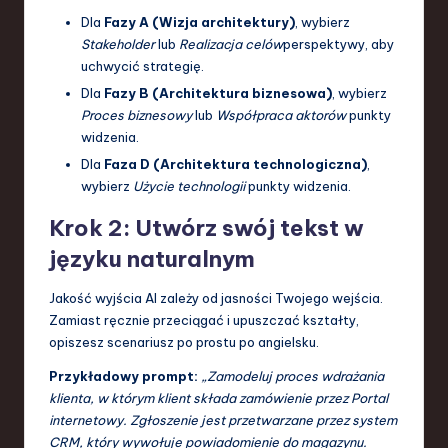
Dla
Fazy A (Wizja architektury)
, wybierz
Stakeholder
lub
Realizacja celów
perspektywy, aby
uchwycić strategię.
Dla
Fazy B (Architektura biznesowa)
, wybierz
Proces biznesowy
lub
Współpraca aktorów
punkty
widzenia.
Dla
Faza D (Architektura technologiczna)
,
wybierz
Użycie technologii
punkty widzenia.
Krok 2: Utwórz swój tekst w
języku naturalnym
Jakość wyjścia AI zależy od jasności Twojego wejścia.
Zamiast ręcznie przeciągać i upuszczać kształty,
opiszesz scenariusz po prostu po angielsku.
Przykładowy prompt:
„Zamodeluj proces wdrażania
klienta, w którym klient składa zamówienie przez Portal
internetowy. Zgłoszenie jest przetwarzane przez system
CRM, który wywołuje powiadomienie do magazynu.