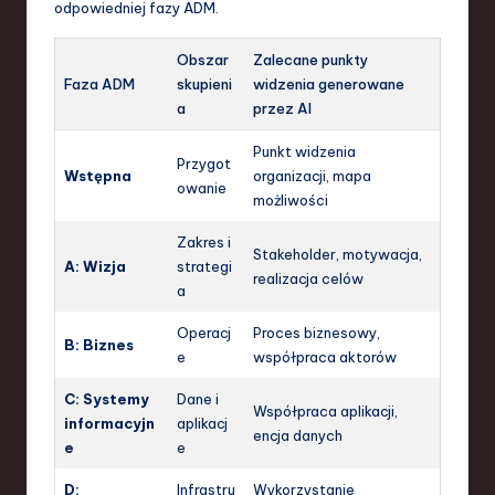
odpowiedniej fazy ADM.
Obszar
Zalecane punkty
Faza ADM
skupieni
widzenia generowane
a
przez AI
Punkt widzenia
Przygot
Wstępna
organizacji, mapa
owanie
możliwości
Zakres i
Stakeholder, motywacja,
A: Wizja
strategi
realizacja celów
a
Operacj
Proces biznesowy,
B: Biznes
e
współpraca aktorów
C: Systemy
Dane i
Współpraca aplikacji,
informacyjn
aplikacj
encja danych
e
e
D:
Infrastru
Wykorzystanie