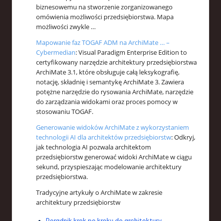
biznesowemu na stworzenie zorganizowanego
omówienia możliwości przedsiębiorstwa. Mapa
możliwości zwykle …
Mapowanie faz TOGAF ADM na ArchiMate … –
Cybermedian
: Visual Paradigm Enterprise Edition to
certyfikowany narzędzie architektury przedsiębiorstwa
ArchiMate 3.1, które obsługuje całą leksykografię,
notację, składnię i semantykę ArchiMate 3. Zawiera
potężne narzędzie do rysowania ArchiMate, narzędzie
do zarządzania widokami oraz proces pomocy w
stosowaniu TOGAF.
Generowanie widoków ArchiMate z wykorzystaniem
technologii AI dla architektów przedsiębiorstw
: Odkryj,
jak technologia AI pozwala architektom
przedsiębiorstw generować widoki ArchiMate w ciągu
sekund, przyspieszając modelowanie architektury
przedsiębiorstwa.
Tradycyjne artykuły o ArchiMate w zakresie
architektury przedsiębiorstw
Poradnik krok po kroku do architektury