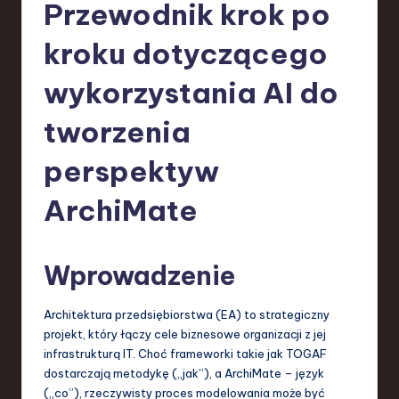
-
Przewodnik krok po
L
kroku dotyczącego
a
wykorzystania AI do
t
e
tworzenia
s
perspektyw
t
ArchiMate
T
r
e
Wprowadzenie
n
Architektura przedsiębiorstwa (EA) to strategiczny
d
projekt, który łączy cele biznesowe organizacji z jej
s
infrastrukturą IT. Choć frameworki takie jak TOGAF
dostarczają metodykę („jak”), a ArchiMate – język
in
(„co”), rzeczywisty proces modelowania może być