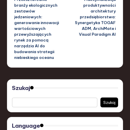
navigation
branży ekologicznych
produktywności
zestawów
architektury
jedzeniowych:
przedsiębiorstwa:
generowanie innowacji
Synergetyka TOGAF
wartościowych
ADM, ArchiMate i
przewyższających
Visual Paradigm AI
rynek za pomocą
narzędzia AI do
budowania strategii
niebieskiego oceanu
Szukaj
Szukaj
Language