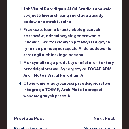
Jak Visual Paradigm’s AI C4 Studio zapewnia
spójność hierarchiczną i nakłada zasady
budowlane strukturalne
Przekształcanie branży ekologicznych
zestawów jedzeniowych: generowanie
innowacji wartościowych przewyższających
rynek za pomocą narzędzia AI do budowania
strategii niebieskiego oceanu
Maksymalizacja produktywności architektury
przedsiębiorstwa: Synergetyka TOGAF ADM,
ArchiMate i Visual Paradigm AI
Otwieranie elastyczności przedsiębiorstwa:
integracja TOGAF, ArchiMate i narzędzi
wspomaganych przez AI
Post
Previous Post
Next Post
Przekształcanie
Maksymalizacja